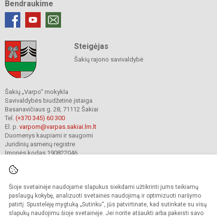
Bendraukime
Steigėjas
Šakių rajono savivaldybė
Šakių „Varpo“ mokykla
Savivaldybės biudžetinė įstaiga
Basanavičiaus g. 28, 71112 Šakiai
Tel.
(+370 345) 60 300
El. p.
varpom@varpas.sakiai.lm.lt
Duomenys kaupiami ir saugomi
Juridinių asmenų registre
Įmonės kodas 190822046
Šioje svetainėje naudojame slapukus siekdami užtikrinti jums teikiamų
© 2023. Šakių „Varpo“ mokykla. Visos teisės saugomos.
Kopijuoti turinį be raštiško mokyklos sutikimo griežtai draudžiama.
paslaugų kokybę, analizuoti svetainės naudojimą ir optimizuoti naršymo
patirtį. Spustelėję mygtuką „Sutinku“, jūs patvirtinate, kad sutinkate su visų
Prieinamumo paraiška
Slapukų politika
Privatumo politika
slapukų naudojimu šioje svetainėje. Jei norite atšaukti arba pakeisti savo