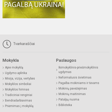
Tvarkaraščiai
Mokykla
Paslaugos
Apie mokyklą
Ikimokyklinis-priešmokyklinis
ugdymas
Ugdymo aplinka
Neformalusis švietimas
Misija, vizija, vertybės
Pagalba mokiniams ir tėvams
Mokyklos simboliai
Mokinių pavėžėjimas
Mokyklos himnas
Mokinių maitinimas
Tradiciniai renginiai
Patalpų nuoma
Bendradarbiavimas
Biblioteka
Priėmimas į mokyklą