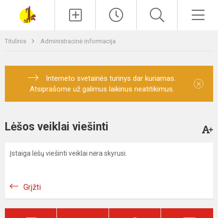
Paieška
Men
Titulinis
Administracinė informacija
Interneto svetainės turinys dar kuriamas.
×
Atsiprašome už galimus laikinus neatitikimus.
Lėšos veiklai viešinti
Įstaiga lėšų viešinti veiklai nėra skyrusi.
Grįžti