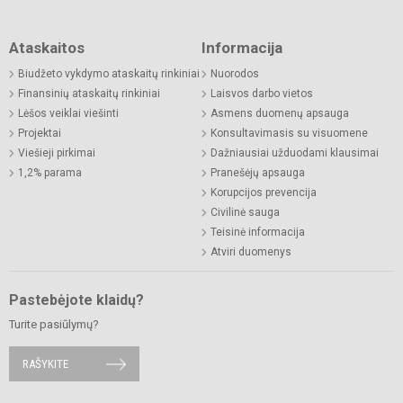
Ataskaitos
Informacija
Biudžeto vykdymo ataskaitų rinkiniai
Nuorodos
Finansinių ataskaitų rinkiniai
Laisvos darbo vietos
Lėšos veiklai viešinti
Asmens duomenų apsauga
Projektai
Konsultavimasis su visuomene
Viešieji pirkimai
Dažniausiai užduodami klausimai
1,2% parama
Pranešėjų apsauga
Korupcijos prevencija
Civilinė sauga
Teisinė informacija
Atviri duomenys
Pastebėjote klaidų?
Turite pasiūlymų?
RAŠYKITE