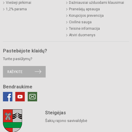
Viešieji pirkimai
Dažniausiai užduodami klausimai
1,2% parama
Pranešėjų apsauga
Korupcijos prevencija
Civilinė sauga
Teisinė informacija
Atviri duomenys
Pastebėjote klaidų?
Turite pasiūlymų?
RAŠYKITE
Bendraukime
Steigėjas
Šakių rajono savivaldybė