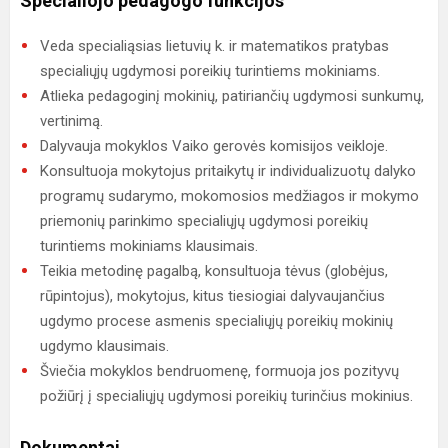
Specialiojo pedagogo funkcijos
Veda specialiąsias lietuvių k. ir matematikos pratybas
specialiųjų ugdymosi poreikių turintiems mokiniams.
Atlieka pedagoginį mokinių, patiriančių ugdymosi sunkumų,
vertinimą.
Dalyvauja mokyklos Vaiko gerovės komisijos veikloje.
Konsultuoja mokytojus pritaikytų ir individualizuotų dalyko
programų sudarymo, mokomosios medžiagos ir mokymo
priemonių parinkimo specialiųjų ugdymosi poreikių
turintiems mokiniams klausimais.
Teikia metodinę pagalbą, konsultuoja tėvus (globėjus,
rūpintojus), mokytojus, kitus tiesiogiai dalyvaujančius
ugdymo procese asmenis specialiųjų poreikių mokinių
ugdymo klausimais.
Šviečia mokyklos bendruomenę, formuoja jos pozityvų
požiūrį į specialiųjų ugdymosi poreikių turinčius mokinius.
Dokumentai