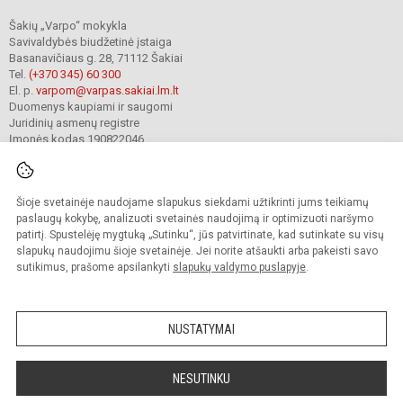
Šakių „Varpo“ mokykla
Savivaldybės biudžetinė įstaiga
Basanavičiaus g. 28, 71112 Šakiai
Tel.
(+370 345) 60 300
El. p.
varpom@varpas.sakiai.lm.lt
Duomenys kaupiami ir saugomi
Juridinių asmenų registre
Įmonės kodas 190822046
Šioje svetainėje naudojame slapukus siekdami užtikrinti jums teikiamų
© 2023. Šakių „Varpo“ mokykla. Visos teisės saugomos.
Kopijuoti turinį be raštiško mokyklos sutikimo griežtai draudžiama.
paslaugų kokybę, analizuoti svetainės naudojimą ir optimizuoti naršymo
patirtį. Spustelėję mygtuką „Sutinku“, jūs patvirtinate, kad sutinkate su visų
Prieinamumo paraiška
Slapukų politika
Privatumo politika
slapukų naudojimu šioje svetainėje. Jei norite atšaukti arba pakeisti savo
sutikimus, prašome apsilankyti
slapukų valdymo puslapyje
.
Sumanus būdas atnaujinti
mokyklos interneto
svetainę
NUSTATYMAI
NESUTINKU