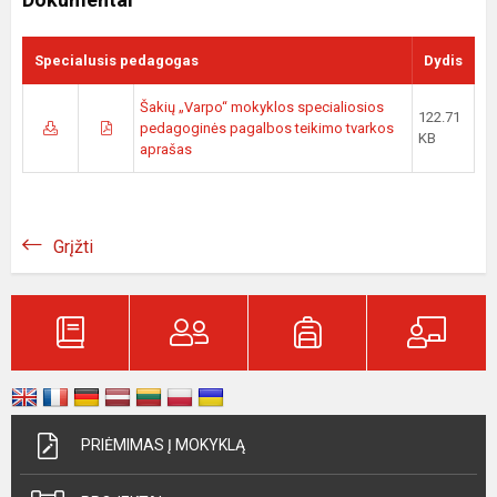
Specialusis pedagogas
Dydis
Šakių „Varpo“ mokyklos specialiosios
122.71
pedagoginės pagalbos teikimo tvarkos
KB
aprašas
Grįžti
PRIĖMIMAS Į MOKYKLĄ