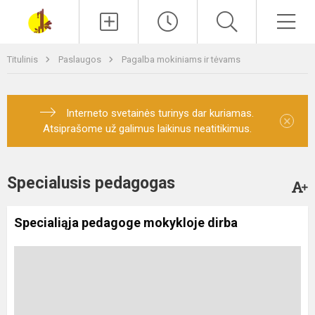
Paieška
Men
Titulinis
Paslaugos
Pagalba mokiniams ir tėvams
Interneto svetainės turinys dar kuriamas.
×
Atsiprašome už galimus laikinus neatitikimus.
Specialusis pedagogas
Specialiąja pedagoge mokykloje dirba