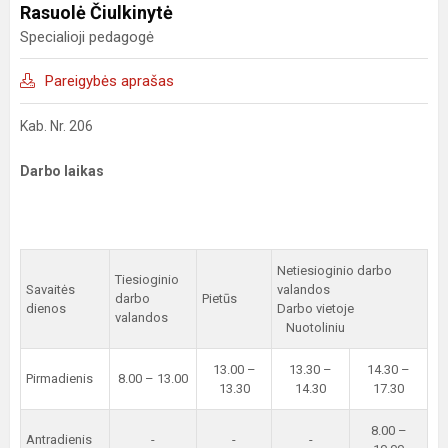
Rasuolė Čiulkinytė
Specialioji pedagogė
Pareigybės aprašas
Kab. Nr. 206
Darbo laikas
Netiesioginio darbo
Tiesioginio
Savaitės
valandos
darbo
Pietūs
dienos
Darbo vietoje
valandos
Nuotoliniu
13.00 –
13.30 –
14.30 –
Pirmadienis
8.00 – 13.00
13.30
14.30
17.30
8.00 –
Antradienis
-
-
-