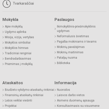
Tvarkaraščiai
Mokykla
Paslaugos
Apie mokyklą
Ikimokyklinis-priešmokyklinis
ugdymas
Ugdymo aplinka
Neformalusis švietimas
Misija, vizija, vertybės
Pagalba mokiniams ir tėvams
Mokyklos simboliai
Mokinių pavėžėjimas
Mokyklos himnas
Mokinių maitinimas
Tradiciniai renginiai
Patalpų nuoma
Bendradarbiavimas
Biblioteka
Priėmimas į mokyklą
Ataskaitos
Informacija
Biudžeto vykdymo ataskaitų rinkiniai
Nuorodos
Finansinių ataskaitų rinkiniai
Laisvos darbo vietos
Lėšos veiklai viešinti
Asmens duomenų apsauga
Projektai
Konsultavimasis su visuomene