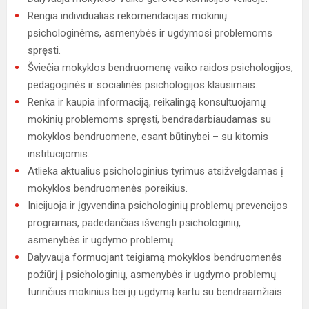
Rengia individualias rekomendacijas mokinių
psichologinėms, asmenybės ir ugdymosi problemoms
spręsti.
Šviečia mokyklos bendruomenę vaiko raidos psichologijos,
pedagoginės ir socialinės psichologijos klausimais.
Renka ir kaupia informaciją, reikalingą konsultuojamų
mokinių problemoms spręsti, bendradarbiaudamas su
mokyklos bendruomene, esant būtinybei – su kitomis
institucijomis.
Atlieka aktualius psichologinius tyrimus atsižvelgdamas į
mokyklos bendruomenės poreikius.
Inicijuoja ir įgyvendina psichologinių problemų prevencijos
programas, padedančias išvengti psichologinių,
asmenybės ir ugdymo problemų.
Dalyvauja formuojant teigiamą mokyklos bendruomenės
požiūrį į psichologinių, asmenybės ir ugdymo problemų
turinčius mokinius bei jų ugdymą kartu su bendraamžiais.