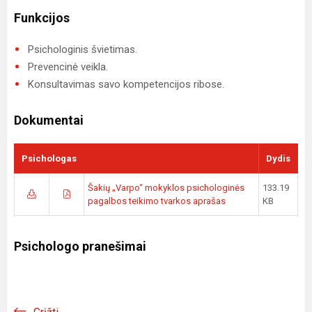
Funkcijos
Psichologinis švietimas.
Prevencinė veikla.
Konsultavimas savo kompetencijos ribose.
Dokumentai
Psichologas
Dydis
Šakių „Varpo“ mokyklos psichologinės
133.19
pagalbos teikimo tvarkos aprašas
KB
Psichologo pranešimai