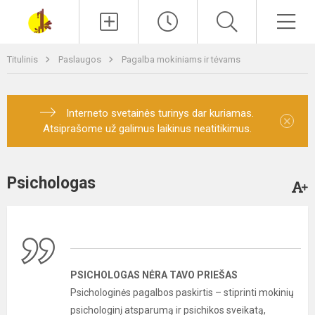
Paieška
Men
Titulinis
Paslaugos
Pagalba mokiniams ir tėvams
Interneto svetainės turinys dar kuriamas.
×
Atsiprašome už galimus laikinus neatitikimus.
Psichologas
PSICHOLOGAS NĖRA TAVO PRIEŠAS
Psichologinės pagalbos paskirtis – stiprinti mokinių
psichologinį atsparumą ir psichikos sveikatą,