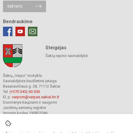
RAŠYKITE
Bendraukime
Steigėjas
Šakių rajono savivaldybė
Šakių „Varpo“ mokykla
Savivaldybės biudžetinė įstaiga
Basanavičiaus g. 28, 71112 Šakiai
Tel.
(+370 345) 60 300
El. p.
varpom@varpas.sakiai.lm.lt
Duomenys kaupiami ir saugomi
Juridinių asmenų registre
Įmonės kodas 190822046