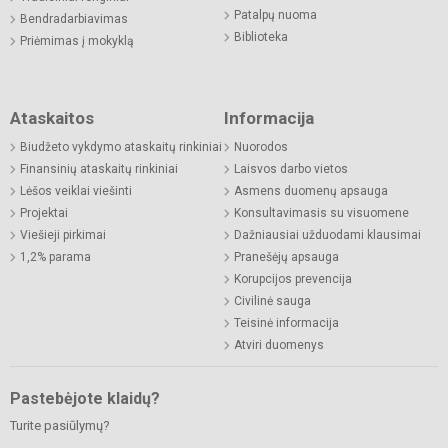
Patalpų nuoma
Bendradarbiavimas
Biblioteka
Priėmimas į mokyklą
Ataskaitos
Informacija
Biudžeto vykdymo ataskaitų rinkiniai
Nuorodos
Finansinių ataskaitų rinkiniai
Laisvos darbo vietos
Lėšos veiklai viešinti
Asmens duomenų apsauga
Projektai
Konsultavimasis su visuomene
Viešieji pirkimai
Dažniausiai užduodami klausimai
1,2% parama
Pranešėjų apsauga
Korupcijos prevencija
Civilinė sauga
Teisinė informacija
Atviri duomenys
Pastebėjote klaidų?
Turite pasiūlymų?