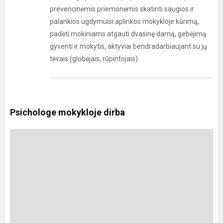
prevencinėmis priemonėmis skatinti saugios ir
palankios ugdymuisi aplinkos mokykloje kūrimą,
padėti mokiniams atgauti dvasinę darną, gebėjimą
gyventi ir mokytis, aktyviai bendradarbiaujant su jų
tėvais (globėjais, rūpintojais).
Psichologe mokykloje dirba