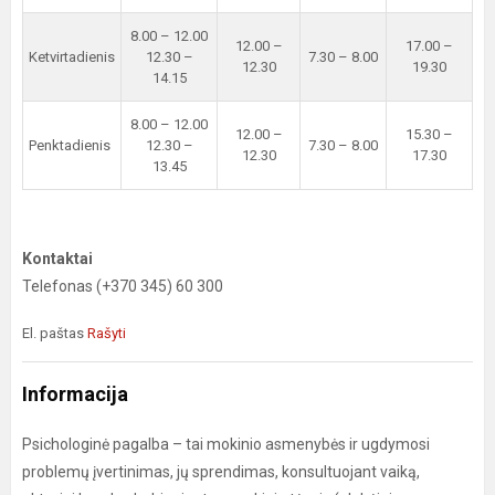
8.00 – 12.00
12.00 –
17.00 –
Ketvirtadienis
12.30 –
7.30 – 8.00
12.30
19.30
14.15
8.00 – 12.00
12.00 –
15.30 –
Penktadienis
12.30 –
7.30 – 8.00
12.30
17.30
13.45
Kontaktai
Telefonas (+370 345) 60 300
El. paštas
Rašyti
Informacija
Psichologinė pagalba – tai mokinio asmenybės ir ugdymosi
problemų įvertinimas, jų sprendimas, konsultuojant vaiką,