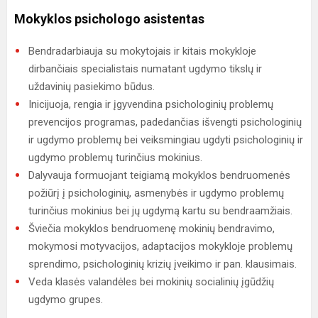
Mokyklos psichologo asistentas
Bendradarbiauja su mokytojais ir kitais mokykloje
dirbančiais specialistais numatant ugdymo tikslų ir
uždavinių pasiekimo būdus.
Inicijuoja, rengia ir įgyvendina psichologinių problemų
prevencijos programas, padedančias išvengti psichologinių
ir ugdymo problemų bei veiksmingiau ugdyti psichologinių ir
ugdymo problemų turinčius mokinius.
Dalyvauja formuojant teigiamą mokyklos bendruomenės
požiūrį į psichologinių, asmenybės ir ugdymo problemų
turinčius mokinius bei jų ugdymą kartu su bendraamžiais.
Šviečia mokyklos bendruomenę mokinių bendravimo,
mokymosi motyvacijos, adaptacijos mokykloje problemų
sprendimo, psichologinių krizių įveikimo ir pan. klausimais.
Veda klasės valandėles bei mokinių socialinių įgūdžių
ugdymo grupes.