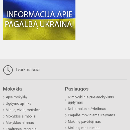
Tvarkaraščiai
Mokykla
Paslaugos
Apie mokyklą
Ikimokyklinis-priešmokyklinis
ugdymas
Ugdymo aplinka
Neformalusis švietimas
Misija, vizija, vertybės
Pagalba mokiniams ir tėvams
Mokyklos simboliai
Mokinių pavėžėjimas
Mokyklos himnas
Mokinių maitinimas
Tradiciniai renginiai