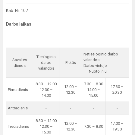
Kab. Nr. 107
Darbo laikas
Netiesioginio darbo
Tiesioginio
Savaitės
valandos
darbo
Pietūs
dienos
Darbo vietoje
valandos
Nuotoliniu
8.30 – 12.00
7.30 – 8.30
12.00 –
17.30 –
Pirmadienis
12.30 –
14.00 –
12.30
20.30
14.00
15.00
Antradienis
-
-
-
-
8.30 – 12.00
12.00 –
17.00 –
Trečiadienis
12.30 –
7.30 – 8.30
12.30
19.30
15.00