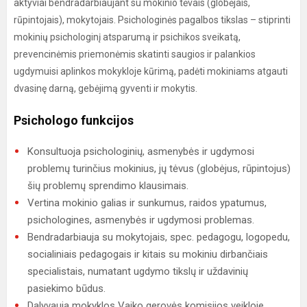
aktyviai bendradarbiaujant su mokinio tėvais (globėjais,
rūpintojais), mokytojais. Psichologinės pagalbos tikslas – stiprinti
mokinių psichologinį atsparumą ir psichikos sveikatą,
prevencinėmis priemonėmis skatinti saugios ir palankios
ugdymuisi aplinkos mokykloje kūrimą, padėti mokiniams atgauti
dvasinę darną, gebėjimą gyventi ir mokytis.
Psichologo funkcijos
Konsultuoja psichologinių, asmenybės ir ugdymosi
problemų turinčius mokinius, jų tėvus (globėjus, rūpintojus)
šių problemų sprendimo klausimais.
Vertina mokinio galias ir sunkumus, raidos ypatumus,
psichologines, asmenybės ir ugdymosi problemas.
Bendradarbiauja su mokytojais, spec. pedagogu, logopedu,
socialiniais pedagogais ir kitais su mokiniu dirbančiais
specialistais, numatant ugdymo tikslų ir uždavinių
pasiekimo būdus.
Dalyvauja mokyklos Vaiko gerovės komisijos veikloje.