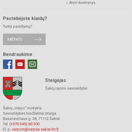
Atviri duomenys
Pastebėjote klaidų?
Turite pasiūlymų?
RAŠYKITE
Bendraukime
Steigėjas
Šakių rajono savivaldybė
Šakių „Varpo“ mokykla
Savivaldybės biudžetinė įstaiga
Basanavičiaus g. 28, 71112 Šakiai
Tel.
(+370 345) 60 300
El. p.
varpom@varpas.sakiai.lm.lt