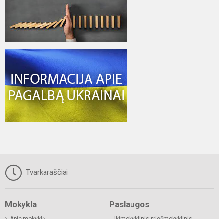
Tvarkaraščiai
Mokykla
Paslaugos
Apie mokyklą
Ikimokyklinis-priešmokyklinis