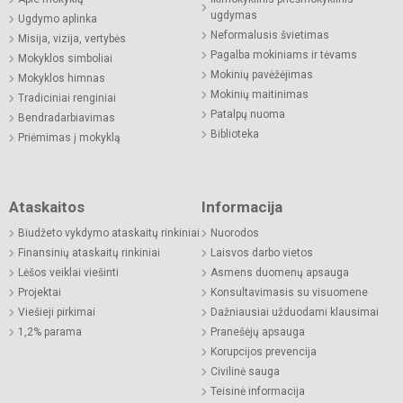
ugdymas
Ugdymo aplinka
Neformalusis švietimas
Misija, vizija, vertybės
Pagalba mokiniams ir tėvams
Mokyklos simboliai
Mokinių pavėžėjimas
Mokyklos himnas
Mokinių maitinimas
Tradiciniai renginiai
Patalpų nuoma
Bendradarbiavimas
Biblioteka
Priėmimas į mokyklą
Ataskaitos
Informacija
Biudžeto vykdymo ataskaitų rinkiniai
Nuorodos
Finansinių ataskaitų rinkiniai
Laisvos darbo vietos
Lėšos veiklai viešinti
Asmens duomenų apsauga
Projektai
Konsultavimasis su visuomene
Viešieji pirkimai
Dažniausiai užduodami klausimai
1,2% parama
Pranešėjų apsauga
Korupcijos prevencija
Civilinė sauga
Teisinė informacija