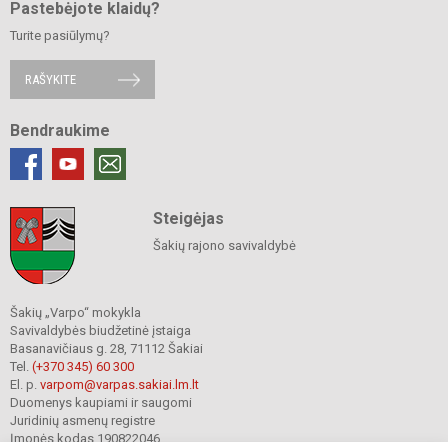
Pastebėjote klaidų?
Turite pasiūlymų?
RAŠYKITE
Bendraukime
Steigėjas
Šakių rajono savivaldybė
Šakių „Varpo“ mokykla
Savivaldybės biudžetinė įstaiga
Basanavičiaus g. 28, 71112 Šakiai
Tel.
(+370 345) 60 300
El. p.
varpom@varpas.sakiai.lm.lt
Duomenys kaupiami ir saugomi
Juridinių asmenų registre
Įmonės kodas 190822046