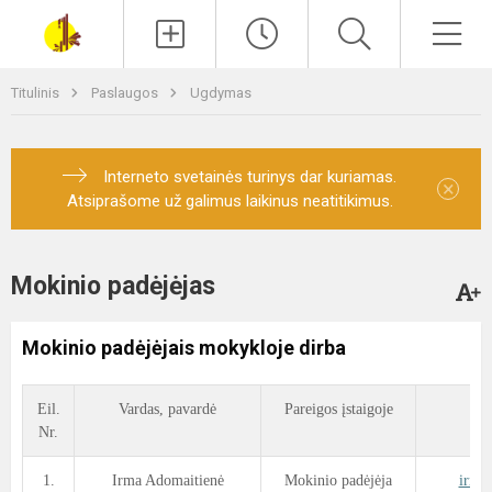
Paieška
Men
Titulinis
Paslaugos
Ugdymas
Interneto svetainės turinys dar kuriamas.
×
Atsiprašome už galimus laikinus neatitikimus.
Mokinio padėjėjas
Mokinio padėjėjais mokykloje dirba
Eil.
Vardas, pavardė
Pareigos įstaigoje
Nr.
1.
Irma Adomaitienė
Mokinio padėjėja
irma