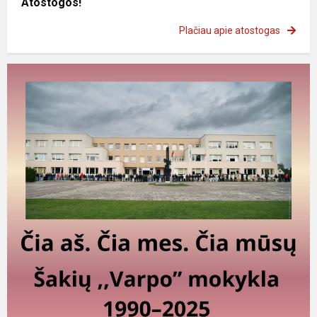
Atostogos!
Plačiau apie atostogas