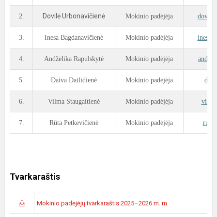
Dovilė Urbonavičienė
2.
Mokinio padėjėja
dovile
3.
Inesa Bagdanavičienė
Mokinio padėjėja
inesa.
4.
Andželika Rapulskytė
Mokinio padėjėja
andzel
5.
Daiva Dailidienė
Mokinio padėjėja
daiv
6.
Vilma Staugaitienė
Mokinio padėjėja
vilma
7.
Rūta Petkevičienė
Mokinio padėjėja
ruta
Tvarkaraštis
Mokinio padėjėjų tvarkaraštis 2025–2026 m. m.