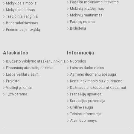
Pagalba mokiniams ir tėvams
Mokyklos simboliai
Mokinių pavėžėjimas
Mokyklos himnas
Mokinių maitinimas
Tradiciniai renginiai
Patalpų nuoma
Bendradarbiavimas
Biblioteka
Priėmimas į mokyklą
Ataskaitos
Informacija
Biudžeto vykdymo ataskaitų rinkiniai
Nuorodos
Finansinių ataskaitų rinkiniai
Laisvos darbo vietos
Lėšos veiklai viešinti
Asmens duomenų apsauga
Projektai
Konsultavimasis su visuomene
Viešieji pirkimai
Dažniausiai užduodami klausimai
1,2% parama
Pranešėjų apsauga
Korupcijos prevencija
Civilinė sauga
Teisinė informacija
Atviri duomenys