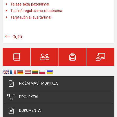
Teisės aktų pažeidimai
Teisinė reguliavimo stebėsena
Tarptautiniai susitarimai
Grįžti
PRIĖMIMAS Į MOKYKLĄ
PROJEKTAI
DOKUMENTAI