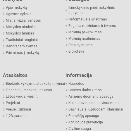
Apie mokyklą
Ikimokyklinis-priešmokyklinis
ugdymas
Ugdymo aplinka
Neformalusis švietimas
Misija, vizija, vertybės
Pagalba mokiniams ir tėvams
Mokyklos simboliai
Mokinių pavėžėjimas
Mokyklos himnas
Mokinių maitinimas
Tradiciniai renginiai
Patalpų nuoma
Bendradarbiavimas
Biblioteka
Priėmimas į mokyklą
Ataskaitos
Informacija
Biudžeto vykdymo ataskaitų rinkiniai
Nuorodos
Finansinių ataskaitų rinkiniai
Laisvos darbo vietos
Lėšos veiklai viešinti
Asmens duomenų apsauga
Projektai
Konsultavimasis su visuomene
Viešieji pirkimai
Dažniausiai užduodami klausimai
1,2% parama
Pranešėjų apsauga
Korupcijos prevencija
Civilinė sauga