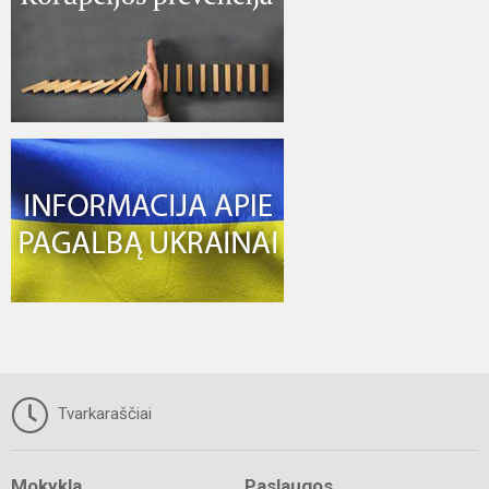
Tvarkaraščiai
Mokykla
Paslaugos