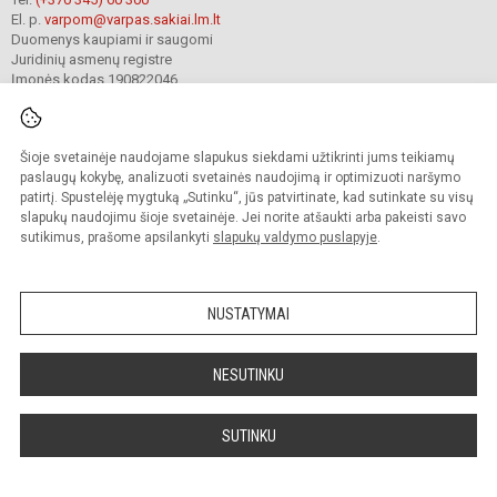
El. p.
varpom@varpas.sakiai.lm.lt
Duomenys kaupiami ir saugomi
Juridinių asmenų registre
Įmonės kodas 190822046
Šioje svetainėje naudojame slapukus siekdami užtikrinti jums teikiamų
© 2023. Šakių „Varpo“ mokykla. Visos teisės saugomos.
Kopijuoti turinį be raštiško mokyklos sutikimo griežtai draudžiama.
paslaugų kokybę, analizuoti svetainės naudojimą ir optimizuoti naršymo
patirtį. Spustelėję mygtuką „Sutinku“, jūs patvirtinate, kad sutinkate su visų
Prieinamumo paraiška
Slapukų politika
Privatumo politika
slapukų naudojimu šioje svetainėje. Jei norite atšaukti arba pakeisti savo
sutikimus, prašome apsilankyti
slapukų valdymo puslapyje
.
Sumanus būdas atnaujinti
mokyklos interneto
svetainę
NUSTATYMAI
NESUTINKU
SUTINKU