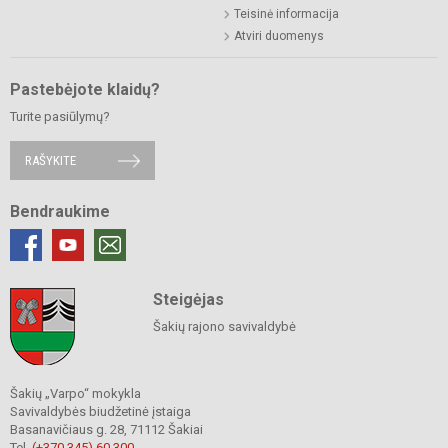
Teisinė informacija
Atviri duomenys
Pastebėjote klaidų?
Turite pasiūlymų?
RAŠYKITE
Bendraukime
Steigėjas
Šakių rajono savivaldybė
Šakių „Varpo“ mokykla
Savivaldybės biudžetinė įstaiga
Basanavičiaus g. 28, 71112 Šakiai
Tel.
(+370 345) 60 300