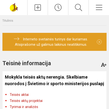
Paieška
Men
Titulinis
Interneto svetainės turinys dar kuriamas.
×
Atsiprašome už galimus laikinus neatitikimus.
Teisinė informacija
Mokykla teisės aktų nerengia. Skelbiame
nuorodos į Švietimo ir sporto ministerijos puslapį
Teisės aktai
Teisės aktų projektai
Tyrimai ir analizės