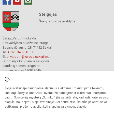
Steigėjas
Šakių rajono savivaldybė
Šakių „Varpo“ mokykla
Savivaldybės biudžetinė įstaiga
Basanavičiaus g. 28, 71112 Šakiai
Tel.
(+370 345) 60 300
El. p.
varpom@varpas.sakiai.lm.lt
Duomenys kaupiami ir saugomi
Juridinių asmenų registre
Įmonės kodas 190822046
Šioje svetainėje naudojame slapukus siekdami užtikrinti jums teikiamų
© 2023. Šakių „Varpo“ mokykla. Visos teisės saugomos.
Kopijuoti turinį be raštiško mokyklos sutikimo griežtai draudžiama.
paslaugų kokybę, analizuoti svetainės naudojimą ir optimizuoti naršymo
patirtį. Spustelėję mygtuką „Sutinku“, jūs patvirtinate, kad sutinkate su visų
Prieinamumo paraiška
Slapukų politika
Privatumo politika
slapukų naudojimu šioje svetainėje. Jei norite atšaukti arba pakeisti savo
sutikimus, prašome apsilankyti
slapukų valdymo puslapyje
.
Sumanus būdas atnaujinti
mokyklos interneto