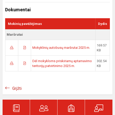
Dokumentai
Mokinių pavėžėjimas
Dydis
Maršrutai
169.57
Mokyklinių autobusų maršrutai 2025 m.
KB
Dėl mokykloms priskiriamų aptarnavimo
302.54
teritorijų patvirtinimo 2025 m.
KB
Grįžti