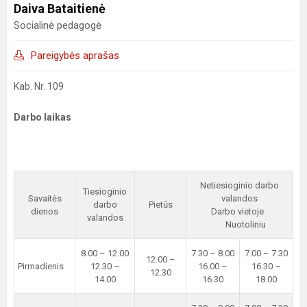
Daiva Bataitienė
Socialinė pedagogė
Pareigybės aprašas
Kab. Nr. 109
Darbo laikas
Netiesioginio darbo
Tiesioginio
Savaitės
valandos
darbo
Pietūs
dienos
Darbo vietoje
valandos
Nuotoliniu
8.00 – 12.00
7.30 – 8.00
7.00 – 7.30
12.00 –
Pirmadienis
12.30 –
16.00 –
16.30 –
12.30
14.00
16.30
18.00