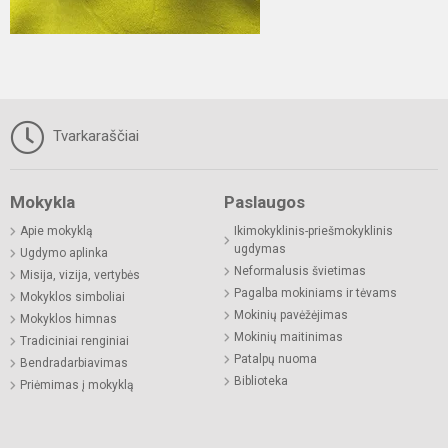
Tvarkaraščiai
Mokykla
Paslaugos
Apie mokyklą
Ikimokyklinis-priešmokyklinis
ugdymas
Ugdymo aplinka
Neformalusis švietimas
Misija, vizija, vertybės
Pagalba mokiniams ir tėvams
Mokyklos simboliai
Mokinių pavėžėjimas
Mokyklos himnas
Mokinių maitinimas
Tradiciniai renginiai
Patalpų nuoma
Bendradarbiavimas
Biblioteka
Priėmimas į mokyklą