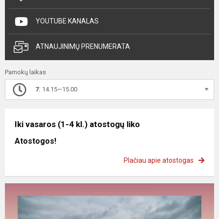
YOUTUBE KANALAS
ATNAUJINIMŲ PRENUMERATA
Pamokų laikas
7.
14.15—15.00
Iki vasaros (1-4 kl.) atostogų liko
Atostogos!
Plačiau apie atostogas