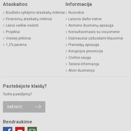
Ataskaitos
Informacija
Biudžeto vykdymo ataskaitų rinkiniai
Nuorodos
Finansinių ataskaitų rinkiniai
Laisvos darbo vietos
Lėšos veiklai viešinti
Asmens duomenų apsauga
Projektai
Konsultavimasis su visuomene
Viešieji pirkimai
Dažniausiai užduodami klausimai
1,2% parama
Pranešėjų apsauga
Korupcijos prevencija
Civilinė sauga
Teisinė informacija
Atviri duomenys
Pastebėjote klaidų?
Turite pasiūlymų?
RAŠYKITE
Bendraukime