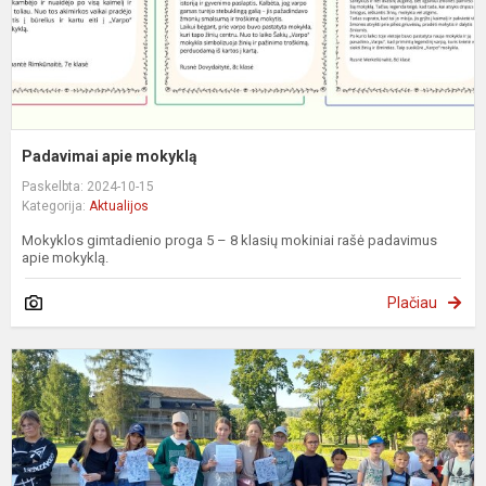
Padavimai apie mokyklą
Paskelbta: 2024-10-15
Kategorija:
Aktualijos
Mokyklos gimtadienio proga 5 – 8 klasių mokiniai rašė padavimus
apie mokyklą.
Plačiau
P
k
p
i