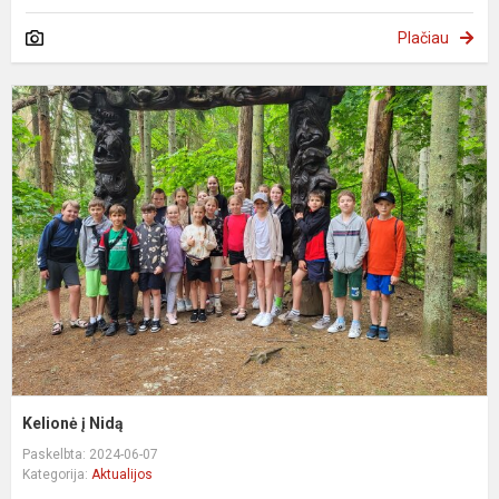
Plačiau
K
į
N
Kelionė į Nidą
Paskelbta: 2024-06-07
Kategorija:
Aktualijos