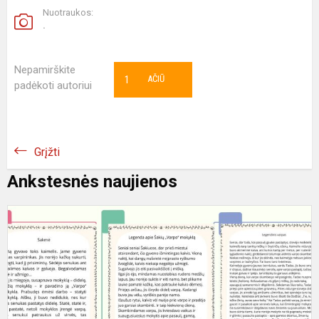
Nuotraukos:
.
Nepamirškite
1
AČIŪ
padėkoti autoriui
Grįžti
Ankstesnės naujienos
P
a
m