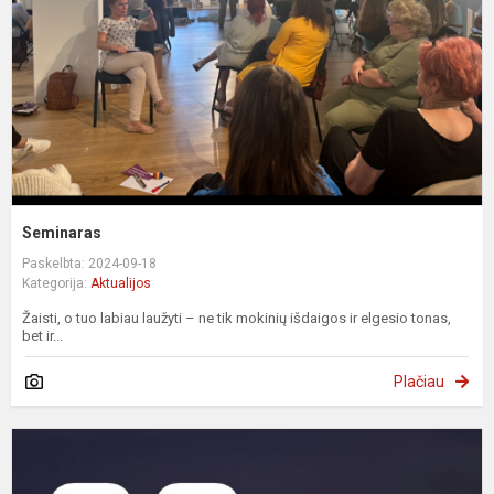
Seminaras
Paskelbta: 2024-09-18
Kategorija:
Aktualijos
Žaisti, o tuo labiau laužyti – ne tik mokinių išdaigos ir elgesio tonas,
bet ir...
Plačiau
K
s
n