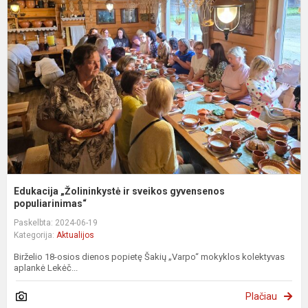
„
ir
s
g
p
Edukacija „Žolininkystė ir sveikos gyvensenos
populiarinimas“
Paskelbta: 2024-06-19
Kategorija:
Aktualijos
Birželio 18-osios dienos popietę Šakių „Varpo“ mokyklos kolektyvas
aplankė Lekėč...
Plačiau