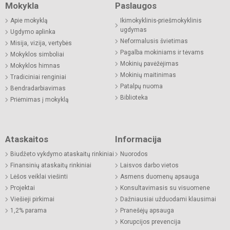
Mokykla
Paslaugos
Apie mokyklą
Ikimokyklinis-priešmokyklinis
ugdymas
Ugdymo aplinka
Neformalusis švietimas
Misija, vizija, vertybės
Pagalba mokiniams ir tėvams
Mokyklos simboliai
Mokinių pavėžėjimas
Mokyklos himnas
Mokinių maitinimas
Tradiciniai renginiai
Patalpų nuoma
Bendradarbiavimas
Biblioteka
Priėmimas į mokyklą
Ataskaitos
Informacija
Biudžeto vykdymo ataskaitų rinkiniai
Nuorodos
Finansinių ataskaitų rinkiniai
Laisvos darbo vietos
Lėšos veiklai viešinti
Asmens duomenų apsauga
Projektai
Konsultavimasis su visuomene
Viešieji pirkimai
Dažniausiai užduodami klausimai
1,2% parama
Pranešėjų apsauga
Korupcijos prevencija