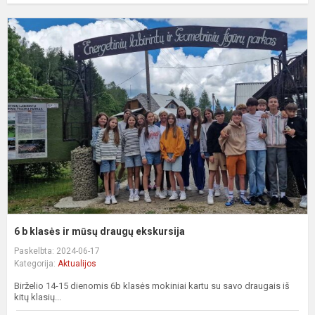
6
b
k
ir
m
d
e
6 b klasės ir mūsų draugų ekskursija
Paskelbta: 2024-06-17
Kategorija:
Aktualijos
Birželio 14-15 dienomis 6b klasės mokiniai kartu su savo draugais iš
kitų klasių...