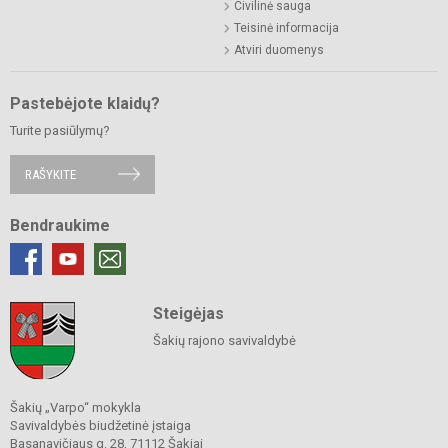
Civilinė sauga
Teisinė informacija
Atviri duomenys
Pastebėjote klaidų?
Turite pasiūlymų?
RAŠYKITE
Bendraukime
Steigėjas
Šakių rajono savivaldybė
Šakių „Varpo“ mokykla
Savivaldybės biudžetinė įstaiga
Basanavičiaus g. 28, 71112 Šakiai