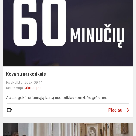
Kova su narkotikais
Paskelbta: 2024-09-11
Kategorija:
Aktualijos
Apsaugokime jaunąją kartą nuo priklausomybės grėsmės.
Plačiau
5
8