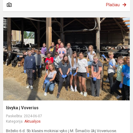
Plačiau
I
į
V
Išvyka į Voverius
Paskelbta: 2024-06-07
Kategorija:
Aktualijos
Birželio 6 d. 5b klasės mokiniai vyko į M. Šimaičio ūkį Voveriuose.