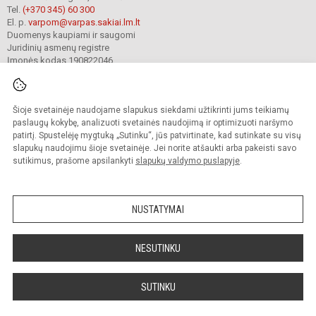
Tel.
(+370 345) 60 300
El. p.
varpom@varpas.sakiai.lm.lt
Duomenys kaupiami ir saugomi
Juridinių asmenų registre
Įmonės kodas 190822046
Šioje svetainėje naudojame slapukus siekdami užtikrinti jums teikiamų
© 2023. Šakių „Varpo“ mokykla. Visos teisės saugomos.
Kopijuoti turinį be raštiško mokyklos sutikimo griežtai draudžiama.
paslaugų kokybę, analizuoti svetainės naudojimą ir optimizuoti naršymo
patirtį. Spustelėję mygtuką „Sutinku“, jūs patvirtinate, kad sutinkate su visų
Prieinamumo paraiška
Slapukų politika
Privatumo politika
slapukų naudojimu šioje svetainėje. Jei norite atšaukti arba pakeisti savo
sutikimus, prašome apsilankyti
slapukų valdymo puslapyje
.
Sumanus būdas atnaujinti
mokyklos interneto
svetainę
NUSTATYMAI
NESUTINKU
SUTINKU