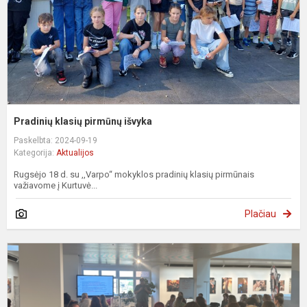
Pradinių klasių pirmūnų išvyka
Paskelbta: 2024-09-19
Kategorija:
Aktualijos
Rugsėjo 18 d. su ,,Varpo“ mokyklos pradinių klasių pirmūnais
važiavome į Kurtuvė...
Plačiau
S