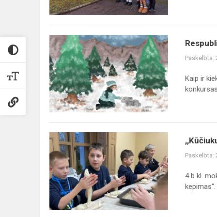
globos
namus
Respublikinis
Respubl
konkursas
Paskelbta:
„Kompiuterinė
Kalėdų
Kaip ir ki
pasaka“
konkursas.
,,Kūčiukų
,,Kūčiuk
kepimas“
Paskelbta:
4 b kl. m
kepimas“.