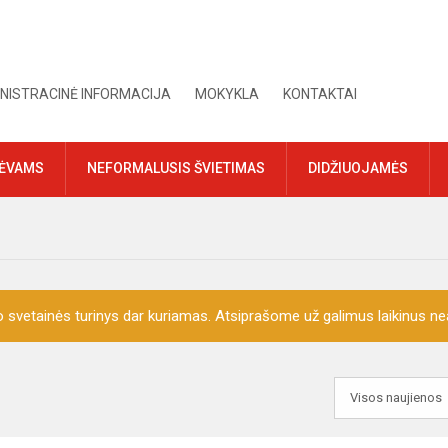
NISTRACINĖ INFORMACIJA
MOKYKLA
KONTAKTAI
TĖVAMS
NEFORMALUSIS ŠVIETIMAS
DIDŽIUOJAMĖS
o svetainės turinys dar kuriamas. Atsiprašome už galimus laikinus nea