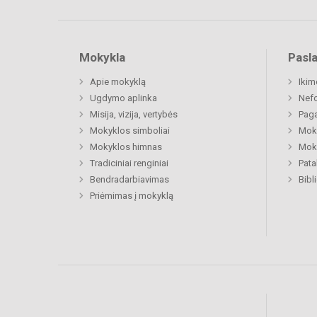
Mokykla
Pasl
Apie mokyklą
Ikim
Ugdymo aplinka
Nefo
Misija, vizija, vertybės
Paga
Mokyklos simboliai
Moki
Mokyklos himnas
Moki
Tradiciniai renginiai
Pat
Bendradarbiavimas
Bibl
Priėmimas į mokyklą