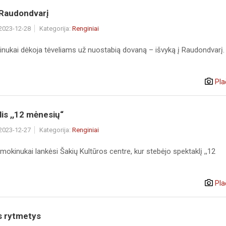
 Raudondvarį
 2023-12-28
Kategorija:
Renginiai
kinukai dėkoja tėveliams už nuostabią dovaną – išvyką į Raudondvarį.
Pla
is ,,12 mėnesių“
 2023-12-27
Kategorija:
Renginiai
mokinukai lankėsi Šakių Kultūros centre, kur stebėjo spektaklį ,,12
Pla
s rytmetys