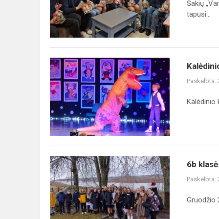
Šakių „Var
tapusi...
Kalėdinio
Kalėdini
karnavalo
Paskelbta:
akimirkos
Kalėdinio 
6b
6b klasė
klasės
Paskelbta:
išvyka
į
Gruodžio 
Kukarskės