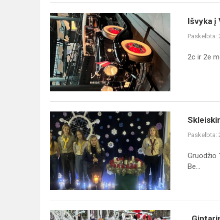
Išvyka
Išvyka į 
į
Paskelbta:
Vilnių
2c ir 2e m
Skleiskime
Skleiski
taiką!
Paskelbta:
Gruodžio 1
Be...
,,Gintarinis
,,Gintar