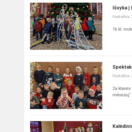
Išvyka
Išvyka į
į
Paskelbta:
Raudondvarį
1b kl. mo
Spektaklis
Spektakl
,,12
Paskelbta:
mėnesių“
2a klasės 
mėnesių“.
Kalėdinis
Kalėdini
rytmetys