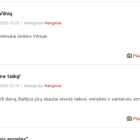
Vilnių
 2023-12-20
Kategorija:
Renginiai
okinukai lankėsi Vilniuje.
Pla
me taiką!
 2023-12-19
Kategorija:
Renginiai
8 dieną, Baltijos jūrų skautai atvežė taikos, vienybės ir santarvės si
Pla
inis angelas“