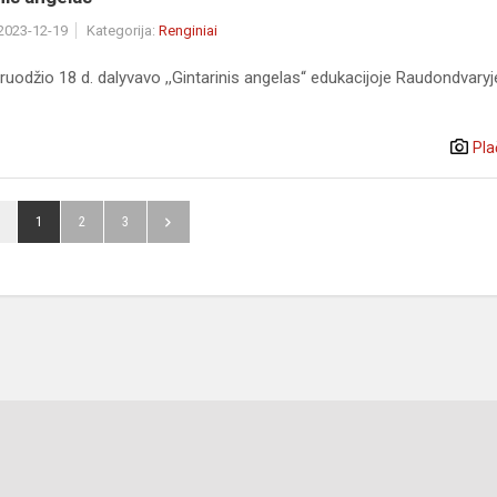
 2023-12-19
Kategorija:
Renginiai
ruodžio 18 d. dalyvavo ,,Gintarinis angelas“ edukacijoje Raudondvaryj
Pla
1
2
3