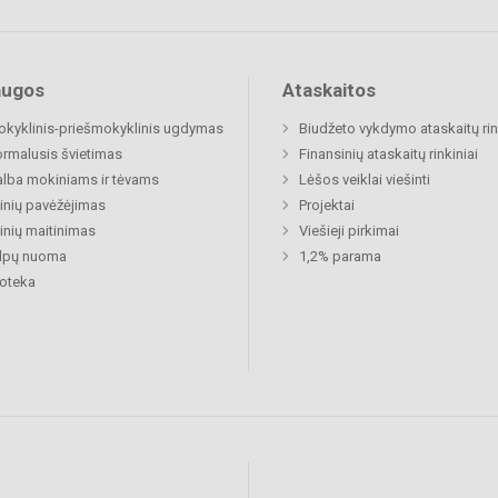
augos
Ataskaitos
okyklinis-priešmokyklinis ugdymas
Biudžeto vykdymo ataskaitų rin
rmalusis švietimas
Finansinių ataskaitų rinkiniai
lba mokiniams ir tėvams
Lėšos veiklai viešinti
nių pavėžėjimas
Projektai
nių maitinimas
Viešieji pirkimai
alpų nuoma
1,2% parama
ioteka