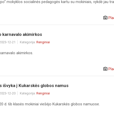
po“ mokyklos socialinės pedagogės kartu su mokiniais, vykdė jau tra
Pla
o karnavalo akimirkos
 2023-12-21
Kategorija:
Renginiai
karnavalo akimirkos.
Pla
s išvyka į Kukarskės globos namus
 2023-12-20
Kategorija:
Renginiai
20 d. 6b klasės mokiniai viešėjo Kukarskės globos namuose.