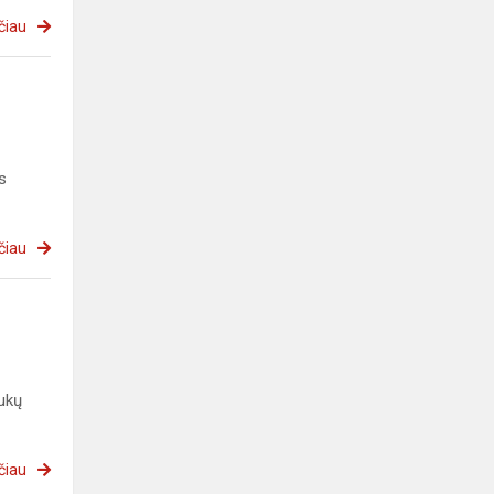
čiau
s
čiau
ukų
čiau