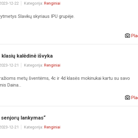
 2023-12-22
Kategorija:
Renginiai
rytmetys Slavikų skyriaus IPU grupėje.
Pla
d klasių kalėdinė išvyka
 2023-12-21
Kategorija:
Renginiai
gražioms metų šventėms, 4c ir 4d klasės mokinukai kartu su savo
is Daina...
Pla
 senjorų lankymas“
 2023-12-21
Kategorija:
Renginiai