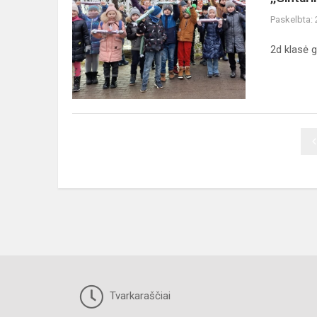
angelas“
Paskelbta:
2d klasė g
Tvarkaraščiai