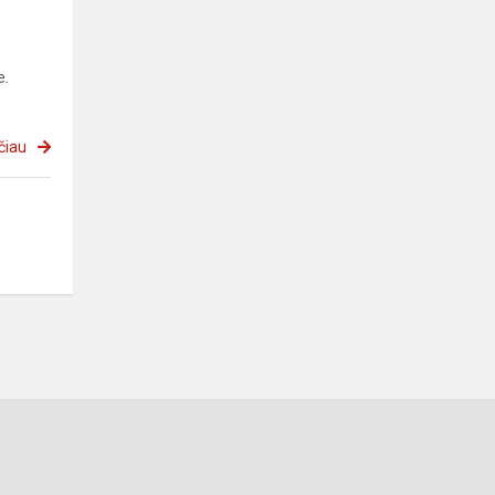
e.
čiau