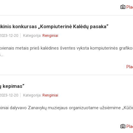
Pla
ikinis konkursas „Kompiuterinė Kalėdų pasaka“
 2023-12-20
Kategorija:
Renginiai
ekvienais metais prieš kalėdines šventes vyksta kompiuterinės grafiko
..
Pla
ų kepimas“
 2023-12-20
Kategorija:
Renginiai
okiniai dalyvavo Zanavykų muziejaus organizuotame užsiėmime ,,Kūči
Pla