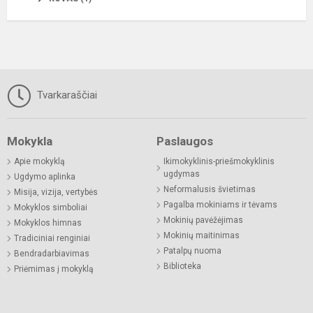
Tvarkaraščiai
Mokykla
Paslaugos
Apie mokyklą
Ikimokyklinis-priešmokyklinis
ugdymas
Ugdymo aplinka
Neformalusis švietimas
Misija, vizija, vertybės
Pagalba mokiniams ir tėvams
Mokyklos simboliai
Mokinių pavėžėjimas
Mokyklos himnas
Mokinių maitinimas
Tradiciniai renginiai
Patalpų nuoma
Bendradarbiavimas
Biblioteka
Priėmimas į mokyklą