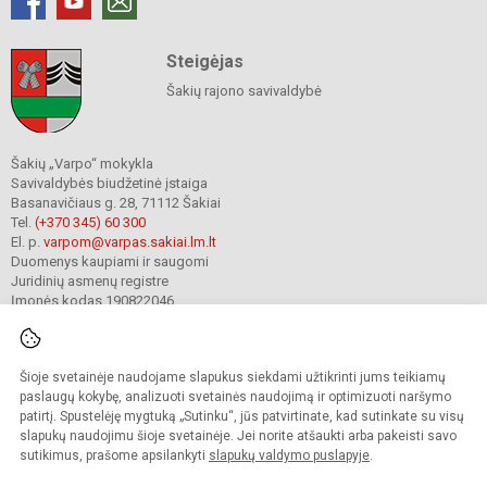
Steigėjas
Šakių rajono savivaldybė
Šakių „Varpo“ mokykla
Savivaldybės biudžetinė įstaiga
Basanavičiaus g. 28, 71112 Šakiai
Tel.
(+370 345) 60 300
El. p.
varpom@varpas.sakiai.lm.lt
Duomenys kaupiami ir saugomi
Juridinių asmenų registre
Įmonės kodas 190822046
Šioje svetainėje naudojame slapukus siekdami užtikrinti jums teikiamų
© 2023. Šakių „Varpo“ mokykla. Visos teisės saugomos.
Kopijuoti turinį be raštiško mokyklos sutikimo griežtai draudžiama.
paslaugų kokybę, analizuoti svetainės naudojimą ir optimizuoti naršymo
patirtį. Spustelėję mygtuką „Sutinku“, jūs patvirtinate, kad sutinkate su visų
Prieinamumo paraiška
Slapukų politika
Privatumo politika
slapukų naudojimu šioje svetainėje. Jei norite atšaukti arba pakeisti savo
sutikimus, prašome apsilankyti
slapukų valdymo puslapyje
.
Sumanus būdas atnaujinti
mokyklos interneto