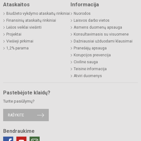
Ataskaitos
Informacija
Biudžeto vykdymo ataskaitų rinkiniai
Nuorodos
Finansinių ataskaitų rinkiniai
Laisvos darbo vietos
Lėšos veiklai viešinti
Asmens duomenų apsauga
Projektai
Konsultavimasis su visuomene
Viešieji pirkimai
Dažniausiai užduodami klausimai
1,2% parama
Pranešėjų apsauga
Korupcijos prevencija
Civilinė sauga
Teisinė informacija
Atviri duomenys
Pastebėjote klaidų?
Turite pasiūlymų?
RAŠYKITE
Bendraukime