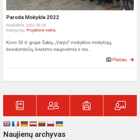
Paroda Mokykla 2022
Paskelbta: 2022-03-30
Kategorija:
Projektinė veikla
Kovo 30 d. grupė Šakių ,,Varpo” mokyklos mokytojų,
besidominčių švietimo naujovėmis ir ino...
Plačiau
Naujienų archyvas