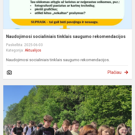
Naudojimosi socialiniais tinklais saugumo rekomendacijos
Paskelbta: 2025-06-03
Kategorija:
Aktualijos
Naudojimosi socialiniais tinklais saugumo rekomendacijos.
Plačiau
Ž
d