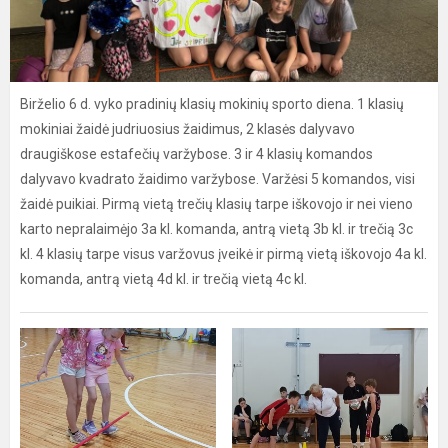
Birželio 6 d. vyko pradinių klasių mokinių sporto diena. 1 klasių
mokiniai žaidė judriuosius žaidimus, 2 klasės dalyvavo
draugiškose estafečių varžybose. 3 ir 4 klasių komandos
dalyvavo kvadrato žaidimo varžybose. Varžėsi 5 komandos, visi
žaidė puikiai. Pirmą vietą trečių klasių tarpe iškovojo ir nei vieno
karto nepralaimėjo 3a kl. komanda, antrą vietą 3b kl. ir trečią 3c
kl. 4 klasių tarpe visus varžovus įveikė ir pirmą vietą iškovojo 4a kl.
komanda, antrą vietą 4d kl. ir trečią vietą 4c kl.