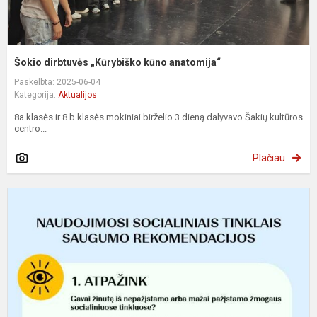
Šokio dirbtuvės „Kūrybiško kūno anatomija“
Paskelbta: 2025-06-04
Kategorija:
Aktualijos
8a klasės ir 8 b klasės mokiniai birželio 3 dieną dalyvavo Šakių kultūros
centro...
Plačiau
N
s
t
s
r