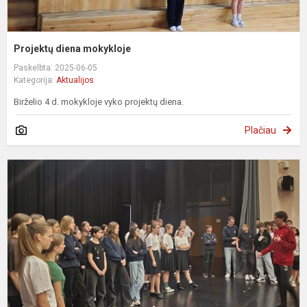
Projektų diena mokykloje
Paskelbta: 2025-06-05
Kategorija:
Aktualijos
Birželio 4 d. mokykloje vyko projektų diena.
Plačiau
Š
d
„
k
a