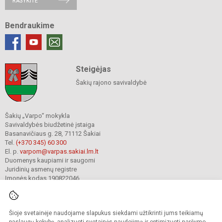
RAŠYKITE
Bendraukime
Steigėjas
Šakių rajono savivaldybė
Šakių „Varpo“ mokykla
Savivaldybės biudžetinė įstaiga
Basanavičiaus g. 28, 71112 Šakiai
Tel.
(+370 345) 60 300
El. p.
varpom@varpas.sakiai.lm.lt
Duomenys kaupiami ir saugomi
Juridinių asmenų registre
Įmonės kodas 190822046
Šioje svetainėje naudojame slapukus siekdami užtikrinti jums teikiamų
© 2023. Šakių „Varpo“ mokykla. Visos teisės saugomos.
Kopijuoti turinį be raštiško mokyklos sutikimo griežtai draudžiama.