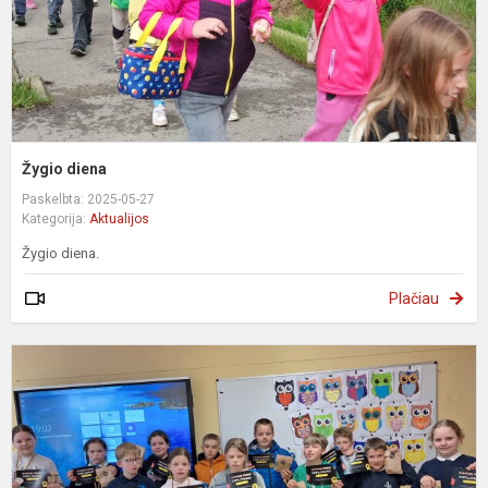
Žygio diena
Paskelbta: 2025-05-27
Kategorija:
Aktualijos
Žygio diena.
Plačiau
,
k
t