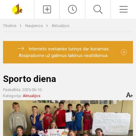
Paieška
Men
Titulinis
Naujienos
Aktualijos
Interneto svetainės turinys dar kuriamas.
×
Atsiprašome už galimus laikinus neatitikimus.
Sporto diena
Paskelbta: 2025-06-10
Kategorija:
Aktualijos