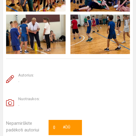
Autorius:
.
Nuotraukos:
.
Nepamirškite
0
AČIŪ
padėkoti autoriui