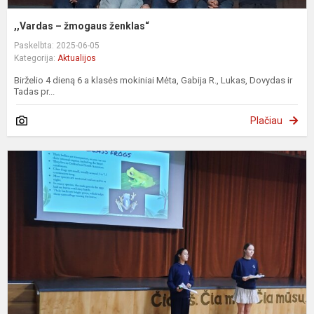
,,Vardas – žmogaus ženklas“
Paskelbta: 2025-06-05
Kategorija:
Aktualijos
Birželio 4 dieną 6 a klasės mokiniai Mėta, Gabija R., Lukas, Dovydas ir
Tadas pr...
Plačiau
P
d
m