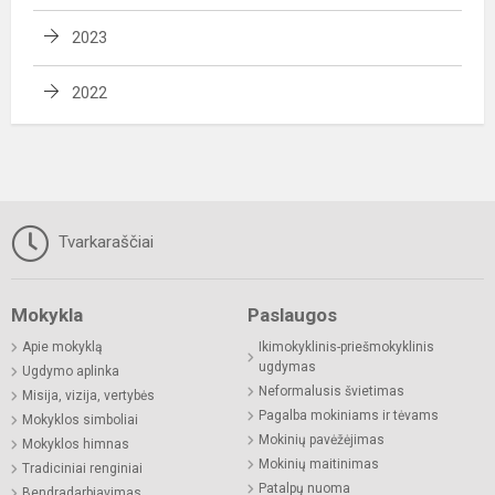
2023
2022
Tvarkaraščiai
Mokykla
Paslaugos
Apie mokyklą
Ikimokyklinis-priešmokyklinis
ugdymas
Ugdymo aplinka
Neformalusis švietimas
Misija, vizija, vertybės
Pagalba mokiniams ir tėvams
Mokyklos simboliai
Mokinių pavėžėjimas
Mokyklos himnas
Mokinių maitinimas
Tradiciniai renginiai
Patalpų nuoma
Bendradarbiavimas