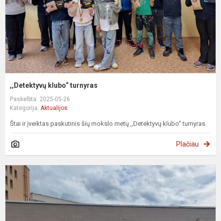
,,Detektyvų klubo“ turnyras
Paskelbta: 2025-05-26
Kategorija:
Aktualijos
Štai ir įveiktas paskutinis šių mokslo metų ,,Detektyvų klubo“ turnyras.
Plačiau
D
v
K
e