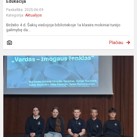
Edukacija
Paskelbta: 2025-06-09
Kategorija:
Aktualijos
Birželio 4 d. Šakių viešojoje bibliotekoje 1a klasės mokiniai turėjo
galimybę da...
Plačiau
,
–
ž
ž