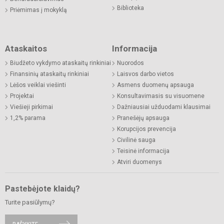
Biblioteka
Priėmimas į mokyklą
Ataskaitos
Informacija
Biudžeto vykdymo ataskaitų rinkiniai
Nuorodos
Finansinių ataskaitų rinkiniai
Laisvos darbo vietos
Lėšos veiklai viešinti
Asmens duomenų apsauga
Projektai
Konsultavimasis su visuomene
Viešieji pirkimai
Dažniausiai užduodami klausimai
1,2% parama
Pranešėjų apsauga
Korupcijos prevencija
Civilinė sauga
Teisinė informacija
Atviri duomenys
Pastebėjote klaidų?
Turite pasiūlymų?