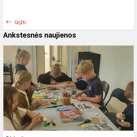
Grįžti
Ankstesnės naujienos
E