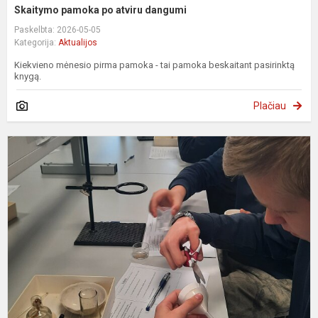
Skaitymo pamoka po atviru dangumi
Paskelbta: 2026-05-05
Kategorija:
Aktualijos
Kiekvieno mėnesio pirma pamoka - tai pamoka beskaitant pasirinktą
knygą.
Plačiau
M
i