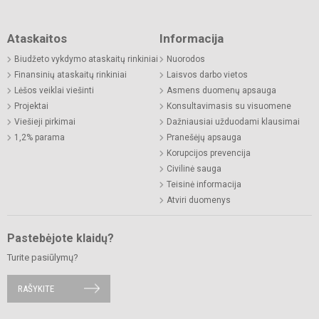
Ataskaitos
Informacija
Biudžeto vykdymo ataskaitų rinkiniai
Nuorodos
Finansinių ataskaitų rinkiniai
Laisvos darbo vietos
Lėšos veiklai viešinti
Asmens duomenų apsauga
Projektai
Konsultavimasis su visuomene
Viešieji pirkimai
Dažniausiai užduodami klausimai
1,2% parama
Pranešėjų apsauga
Korupcijos prevencija
Civilinė sauga
Teisinė informacija
Atviri duomenys
Pastebėjote klaidų?
Turite pasiūlymų?
RAŠYKITE