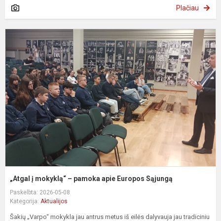
Plačiau
„
į
m
–
p
a
E
S
„Atgal į mokyklą“ – pamoka apie Europos Sąjungą
Paskelbta: 2026-05-08
Kategorija:
Aktualijos
Šakių „Varpo“ mokykla jau antrus metus iš eilės dalyvauja jau tradiciniu