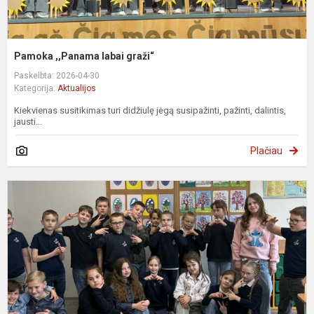
Pamoka ,,Panama labai graži“
Paskelbta: 2026-04-30
Kategorija:
Aktualijos
Kiekvienas susitikimas turi didžiulę jėgą susipažinti, pažinti, dalintis,
jausti...
Plačiau
D
d
–
s
s
s
s
a