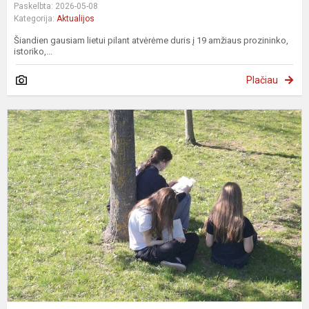
Paskelbta: 2026-05-08
Kategorija:
Aktualijos
Šiandien gausiam lietui pilant atvėrėme duris į 19 amžiaus prozininko,
istoriko,...
Plačiau
S
p
p
a
d