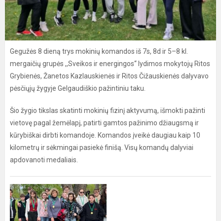
Gegužės 8 dieną trys mokinių komandos iš 7s, 8d ir 5–8 kl.
mergaičių grupės ,,Sveikos ir energingos“ lydimos mokytojų Ritos
Grybienės, Žanetos Kazlauskienės ir Ritos Čižauskienės dalyvavo
pėsčiųjų žygyje Gelgaudiškio pažintiniu taku.
Šio žygio tikslas skatinti mokinių fizinį aktyvumą, išmokti pažinti
vietovę pagal žemėlapį, patirti gamtos pažinimo džiaugsmą ir
kūrybiškai dirbti komandoje. Komandos įveikė daugiau kaip 10
kilometrų ir sėkmingai pasiekė finišą. Visų komandų dalyviai
apdovanoti medaliais.