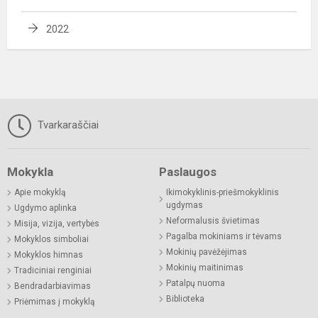
2022
Tvarkaraščiai
Mokykla
Paslaugos
Apie mokyklą
Ikimokyklinis-priešmokyklinis
ugdymas
Ugdymo aplinka
Neformalusis švietimas
Misija, vizija, vertybės
Pagalba mokiniams ir tėvams
Mokyklos simboliai
Mokinių pavėžėjimas
Mokyklos himnas
Mokinių maitinimas
Tradiciniai renginiai
Patalpų nuoma
Bendradarbiavimas
Biblioteka
Priėmimas į mokyklą