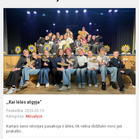
,
l
a
,,Kai lėlės atgyja“
Paskelbta: 2026-05-19
Kategorija:
Aktualijos
Kartais savo istorijas pasakoja ir lėlės, tik reikia didžiulio noro jas
prakalbi...