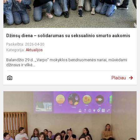
Džinsų diena – solidarumas su seksualinio smurto aukomis
Paskelbta: 2026-04-30
Kategorija:
Aktualijos
Balandžio 29 d. ,,Varpo“ mokyklos bendruomenės nariai, mūvėdami
džinsus ir vilkė...
Plačiau
„
ir
e