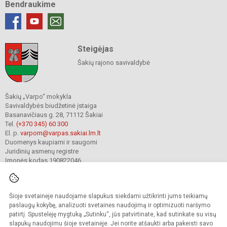
Bendraukime
Steigėjas
Šakių rajono savivaldybė
Šakių „Varpo“ mokykla
Savivaldybės biudžetinė įstaiga
Basanavičiaus g. 28, 71112 Šakiai
Tel.
(+370 345) 60 300
El. p.
varpom@varpas.sakiai.lm.lt
Duomenys kaupiami ir saugomi
Juridinių asmenų registre
Įmonės kodas 190822046
Šioje svetainėje naudojame slapukus siekdami užtikrinti jums teikiamų
© 2023. Šakių „Varpo“ mokykla. Visos teisės saugomos.
Kopijuoti turinį be raštiško mokyklos sutikimo griežtai draudžiama.
paslaugų kokybę, analizuoti svetainės naudojimą ir optimizuoti naršymo
patirtį. Spustelėję mygtuką „Sutinku“, jūs patvirtinate, kad sutinkate su visų
Prieinamumo paraiška
Slapukų politika
Privatumo politika
slapukų naudojimu šioje svetainėje. Jei norite atšaukti arba pakeisti savo