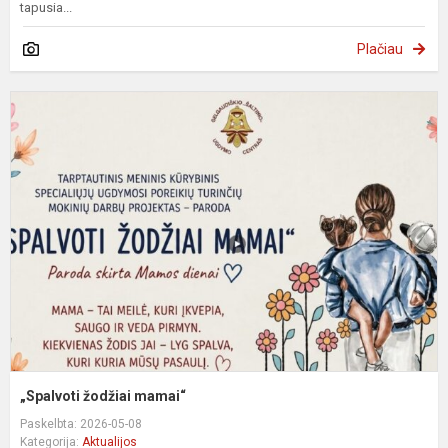
tapusia...
Plačiau
„
ž
m
„Spalvoti žodžiai mamai“
Paskelbta: 2026-05-08
Kategorija:
Aktualijos