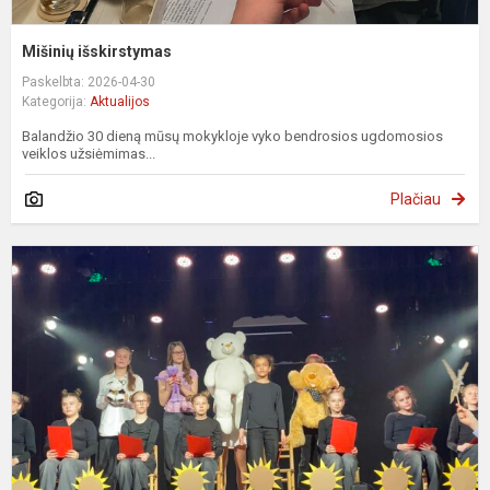
Mišinių išskirstymas
Paskelbta: 2026-04-30
Kategorija:
Aktualijos
Balandžio 30 dieną mūsų mokykloje vyko bendrosios ugdomosios
veiklos užsiėmimas...
Plačiau
P
,
l
g