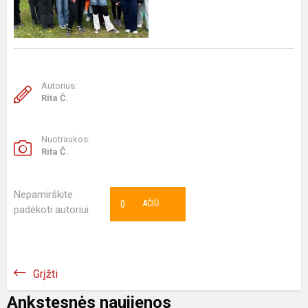
Autorius:
Rita Č.
Nuotraukos:
Rita Č.
Nepamirškite
0
AČIŪ
padėkoti autoriui
Grįžti
Ankstesnės naujienos