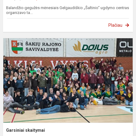
Balandžio-gegužės mėnesiais Gelgaudiškio „Šaltinio“ ugdymo centras
organizavo ta...
Plačiau
G
s
Garsiniai skaitymai