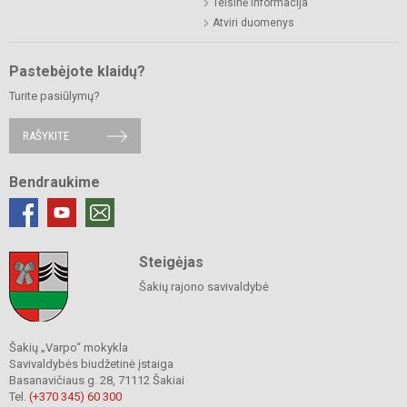
Teisinė informacija
Atviri duomenys
Pastebėjote klaidų?
Turite pasiūlymų?
RAŠYKITE
Bendraukime
Steigėjas
Šakių rajono savivaldybė
Šakių „Varpo“ mokykla
Savivaldybės biudžetinė įstaiga
Basanavičiaus g. 28, 71112 Šakiai
Tel.
(+370 345) 60 300