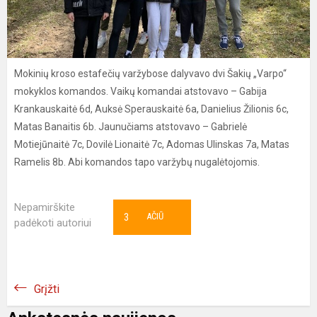
Mokinių kroso estafečių varžybose dalyvavo dvi Šakių „Varpo“
mokyklos komandos. Vaikų komandai atstovavo – Gabija
Krankauskaitė 6d, Auksė Sperauskaitė 6a, Danielius Žilionis 6c,
Matas Banaitis 6b. Jaunučiams atstovavo – Gabrielė
Motiejūnaitė 7c, Dovilė Lionaitė 7c, Adomas Ulinskas 7a, Matas
Ramelis 8b. Abi komandos tapo varžybų nugalėtojomis.
Nepamirškite
3
AČIŪ
padėkoti autoriui
Grįžti