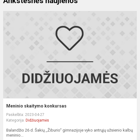
Ankstesnės naujienos
M
s
k
Meninio skaitymo konkursas
Paskelbta: 2023-04-27
Kategorija:
Didžiuojamės
Balandžio 26 d. Šakių ,,Žiburio“ gimnazijoje vyko antrųjų užsienio kalbų
meninio...