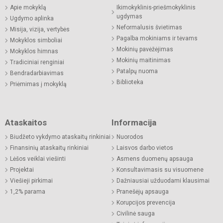
Apie mokyklą
Ikimokyklinis-priešmokyklinis
ugdymas
Ugdymo aplinka
Neformalusis švietimas
Misija, vizija, vertybės
Pagalba mokiniams ir tėvams
Mokyklos simboliai
Mokinių pavėžėjimas
Mokyklos himnas
Mokinių maitinimas
Tradiciniai renginiai
Patalpų nuoma
Bendradarbiavimas
Biblioteka
Priėmimas į mokyklą
Ataskaitos
Informacija
Biudžeto vykdymo ataskaitų rinkiniai
Nuorodos
Finansinių ataskaitų rinkiniai
Laisvos darbo vietos
Lėšos veiklai viešinti
Asmens duomenų apsauga
Projektai
Konsultavimasis su visuomene
Viešieji pirkimai
Dažniausiai užduodami klausimai
1,2% parama
Pranešėjų apsauga
Korupcijos prevencija
Civilinė sauga