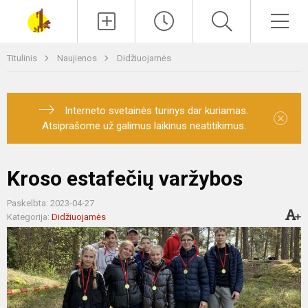
Paieška
Men
Titulinis
Naujienos
Didžiuojamės
Interneto svetainės turinys dar kuriamas.
×
Atsiprašome už galimus laikinus neatitikimus.
Kroso estafečių varžybos
Paskelbta: 2023-04-27
Kategorija:
Didžiuojamės