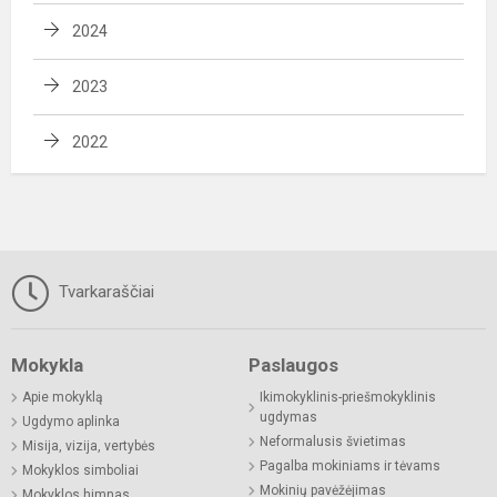
2024
2023
2022
Tvarkaraščiai
Mokykla
Paslaugos
Apie mokyklą
Ikimokyklinis-priešmokyklinis
ugdymas
Ugdymo aplinka
Neformalusis švietimas
Misija, vizija, vertybės
Pagalba mokiniams ir tėvams
Mokyklos simboliai
Mokinių pavėžėjimas
Mokyklos himnas