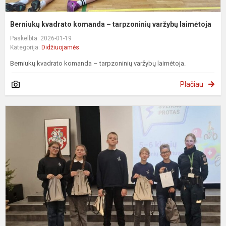
Berniukų kvadrato komanda – tarpzoninių varžybų laimėtoja
Paskelbta: 2026-01-19
Kategorija:
Didžiuojamės
Berniukų kvadrato komanda – tarpzoninių varžybų laimėtoja.
Plačiau
L
m
5
6
kl
g
į
v