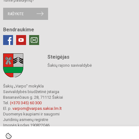
Turite pasiūlymų?
RAŠYKITE
Bendraukime
Steigėjas
Šakių rajono savivaldybė
Šakių „Varpo“ mokykla
Savivaldybės biudžetinė įstaiga
Basanavičiaus g. 28, 71112 Šakiai
Tel.
(+370 345) 60 300
El. p.
varpom@varpas.sakiai.lm.lt
Duomenys kaupiami ir saugomi
Juridinių asmenų registre
Įmonės kodas 190822046