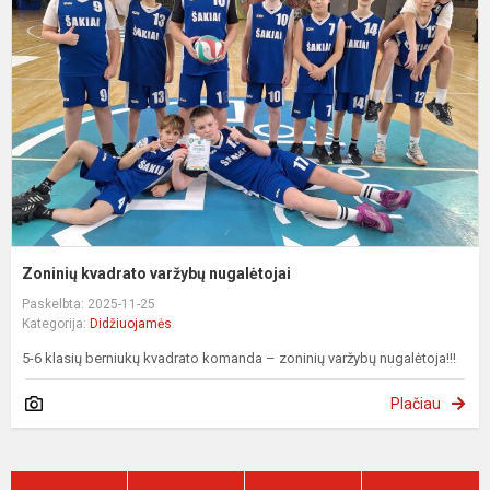
v
n
Zoninių kvadrato varžybų nugalėtojai
Paskelbta: 2025-11-25
Kategorija:
Didžiuojamės
5-6 klasių berniukų kvadrato komanda – zoninių varžybų nugalėtoja!!!
Plačiau