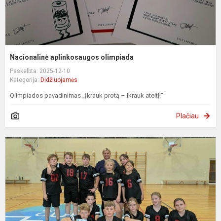
Nacionalinė aplinkosaugos olimpiada
Paskelbta: 2025-12-10
Kategorija:
Didžiuojamės
Olimpiados pavadinimas „Įkrauk protą – įkrauk ateitį!“
Plačiau
L
m
ž
k
z
v