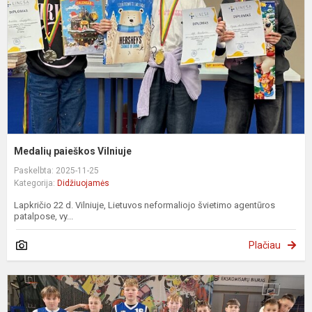
Medalių paieškos Vilniuje
Paskelbta: 2025-11-25
Kategorija:
Didžiuojamės
Lapkričio 22 d. Vilniuje, Lietuvos neformaliojo švietimo agentūros
patalpose, vy...
Plačiau
Z
k