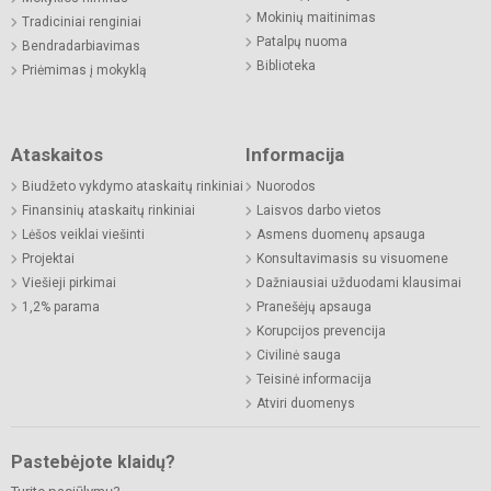
Mokinių maitinimas
Tradiciniai renginiai
Patalpų nuoma
Bendradarbiavimas
Biblioteka
Priėmimas į mokyklą
Ataskaitos
Informacija
Biudžeto vykdymo ataskaitų rinkiniai
Nuorodos
Finansinių ataskaitų rinkiniai
Laisvos darbo vietos
Lėšos veiklai viešinti
Asmens duomenų apsauga
Projektai
Konsultavimasis su visuomene
Viešieji pirkimai
Dažniausiai užduodami klausimai
1,2% parama
Pranešėjų apsauga
Korupcijos prevencija
Civilinė sauga
Teisinė informacija
Atviri duomenys
Pastebėjote klaidų?