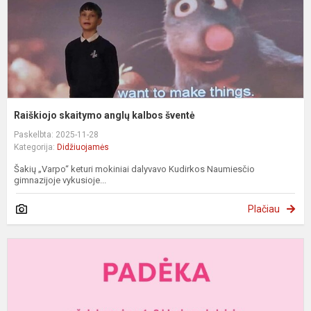
Raiškiojo skaitymo anglų kalbos šventė
Paskelbta: 2025-11-28
Kategorija:
Didžiuojamės
Šakių „Varpo“ keturi mokiniai dalyvavo Kudirkos Naumiesčio
gimnazijoje vykusioje...
Plačiau
F
k
„
p