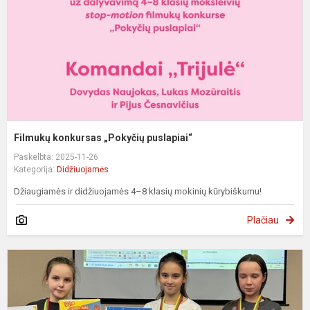
Filmukų konkursas „Pokyčių puslapiai“
Paskelbta: 2025-11-26
Kategorija:
Didžiuojamės
Džiaugiamės ir didžiuojamės 4–8 klasių mokinių kūrybiškumu!
Plačiau
M
p
V