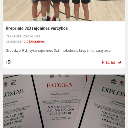
Krepšinio 3x3 rajoninės varžybos
Paskelbta: 2025-12-11
Kategorija:
Didžiuojamės
Gruodžio 9 d. įvyko rajoninės 3x3 moksleivių krepšinio varžybos.
Plačiau
N
a
o