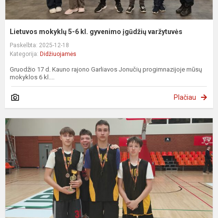
Lietuvos mokyklų 5-6 kl. gyvenimo įgūdžių varžytuvės
Paskelbta: 2025-12-18
Kategorija:
Didžiuojamės
Gruodžio 17 d. Kauno rajono Garliavos Jonučių progimnazijoje mūsų
mokyklos 6 kl....
Plačiau
K
3
r
v