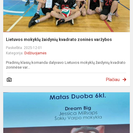
Lietuvos mokyklų žaidynių kvadrato zoninės varžybos
Paskelbta: 2025-12-01
Kategorija:
Didžiuojamės
Pradinių klasių komanda dalyvavo Lietuvos mokyklų žaidynių kvadrato
zoninėse var...
Plačiau
R
s
a
k
š