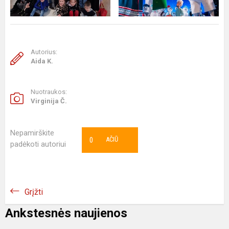
Autorius:
Aida K.
Nuotraukos:
Virginija Č.
Nepamirškite
0
AČIŪ
padėkoti autoriui
Grįžti
Ankstesnės naujienos