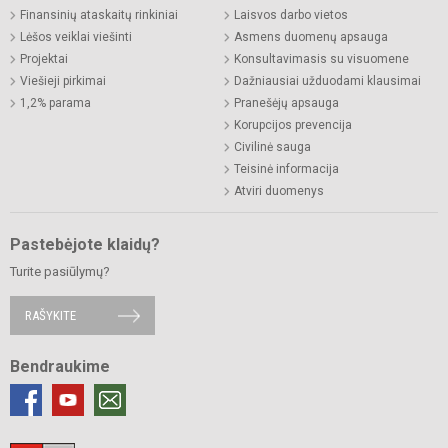
Finansinių ataskaitų rinkiniai
Laisvos darbo vietos
Lėšos veiklai viešinti
Asmens duomenų apsauga
Projektai
Konsultavimasis su visuomene
Viešieji pirkimai
Dažniausiai užduodami klausimai
1,2% parama
Pranešėjų apsauga
Korupcijos prevencija
Civilinė sauga
Teisinė informacija
Atviri duomenys
Pastebėjote klaidų?
Turite pasiūlymų?
RAŠYKITE
Bendraukime