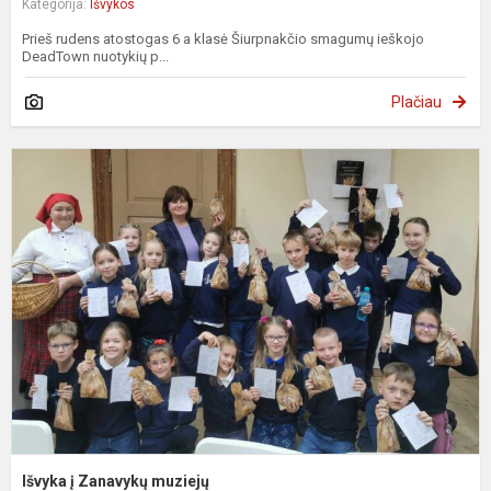
Kategorija:
Išvykos
Prieš rudens atostogas 6 a klasė Šiurpnakčio smagumų ieškojo
DeadTown nuotykių p...
Plačiau
I
į
Z
m
Išvyka į Zanavykų muziejų