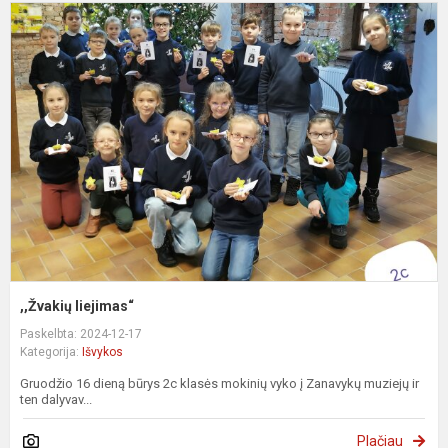
,
l
,,Žvakių liejimas“
Paskelbta: 2024-12-17
Kategorija:
Išvykos
Gruodžio 16 dieną būrys 2c klasės mokinių vyko į Zanavykų muziejų ir
ten dalyvav...
Plačiau