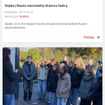
Išvyka į Kauno nacionalinį dramos teatrą
Paskelbta: 2024-10-23
Kategorija:
Išvykos
Spalio 22 d. 8 b klasė ir keli 8 c klasės mokiniai lankėsi Kauno
nacionaliniame...
Plačiau
I
į
K