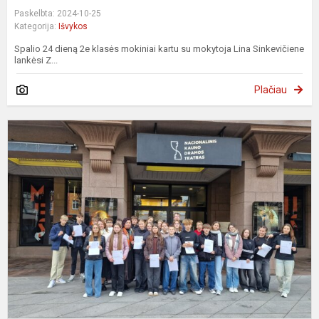
Paskelbta: 2024-10-25
Kategorija:
Išvykos
Spalio 24 dieną 2e klasės mokiniai kartu su mokytoja Lina Sinkevičiene
lankėsi Z...
Plačiau
I
į
K
n
d
t