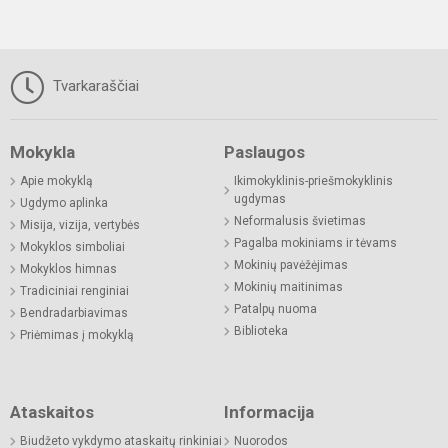
Tvarkaraščiai
Mokykla
Paslaugos
Apie mokyklą
Ikimokyklinis-priešmokyklinis
ugdymas
Ugdymo aplinka
Neformalusis švietimas
Misija, vizija, vertybės
Pagalba mokiniams ir tėvams
Mokyklos simboliai
Mokinių pavėžėjimas
Mokyklos himnas
Mokinių maitinimas
Tradiciniai renginiai
Patalpų nuoma
Bendradarbiavimas
Biblioteka
Priėmimas į mokyklą
Ataskaitos
Informacija
Biudžeto vykdymo ataskaitų rinkiniai
Nuorodos