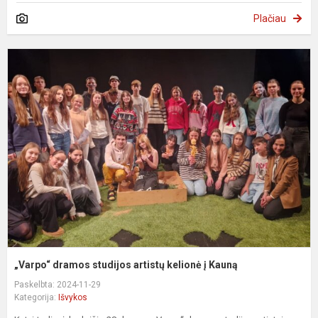
Plačiau
„
d
s
a
k
į
K
„Varpo“ dramos studijos artistų kelionė į Kauną
Paskelbta: 2024-11-29
Kategorija:
Išvykos