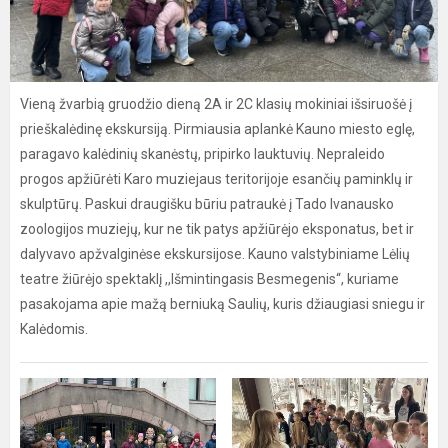
Vieną žvarbią gruodžio dieną 2A ir 2C klasių mokiniai išsiruošė į
prieškalėdinę ekskursiją. Pirmiausia aplankė Kauno miesto eglę,
paragavo kalėdinių skanėstų, pripirko lauktuvių. Nepraleido
progos apžiūrėti Karo muziejaus teritorijoje esančių paminklų ir
skulptūrų. Paskui draugišku būriu patraukė į Tado Ivanausko
zoologijos muziejų, kur ne tik patys apžiūrėjo eksponatus, bet ir
dalyvavo apžvalginėse ekskursijose. Kauno valstybiniame Lėlių
teatre žiūrėjo spektaklį ,,Išmintingasis Besmegenis“, kuriame
pasakojama apie mažą berniuką Saulių, kuris džiaugiasi sniegu ir
Kalėdomis.