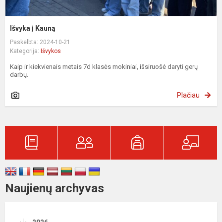
Išvyka į Kauną
Paskelbta: 2024-10-21
Kategorija:
Išvykos
Kaip ir kiekvienais metais 7d klasės mokiniai, išsiruošė daryti gerų
darbų.
Plačiau
Naujienų archyvas