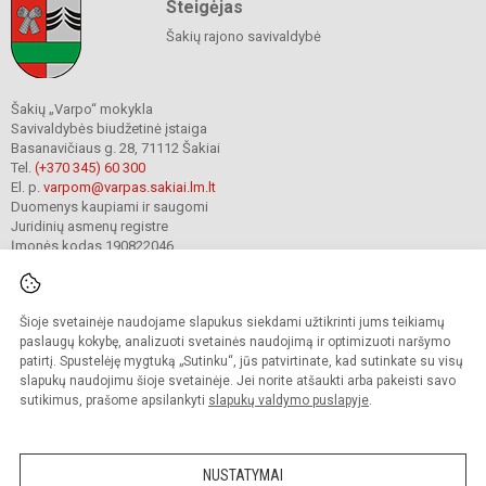
Steigėjas
Šakių rajono savivaldybė
Šakių „Varpo“ mokykla
Savivaldybės biudžetinė įstaiga
Basanavičiaus g. 28, 71112 Šakiai
Tel.
(+370 345) 60 300
El. p.
varpom@varpas.sakiai.lm.lt
Duomenys kaupiami ir saugomi
Juridinių asmenų registre
Įmonės kodas 190822046
Šioje svetainėje naudojame slapukus siekdami užtikrinti jums teikiamų
© 2023. Šakių „Varpo“ mokykla. Visos teisės saugomos.
Kopijuoti turinį be raštiško mokyklos sutikimo griežtai draudžiama.
paslaugų kokybę, analizuoti svetainės naudojimą ir optimizuoti naršymo
patirtį. Spustelėję mygtuką „Sutinku“, jūs patvirtinate, kad sutinkate su visų
Prieinamumo paraiška
Slapukų politika
Privatumo politika
slapukų naudojimu šioje svetainėje. Jei norite atšaukti arba pakeisti savo
sutikimus, prašome apsilankyti
slapukų valdymo puslapyje
.
Sumanus būdas atnaujinti
mokyklos interneto
svetainę
NUSTATYMAI