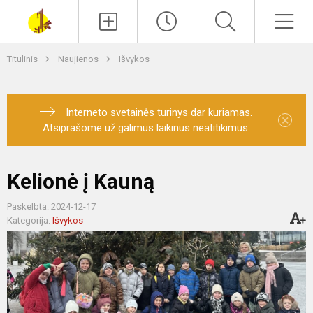
Paieška
Men
Titulinis
Naujienos
Išvykos
Interneto svetainės turinys dar kuriamas.
×
Atsiprašome už galimus laikinus neatitikimus.
Kelionė į Kauną
Paskelbta: 2024-12-17
Kategorija:
Išvykos