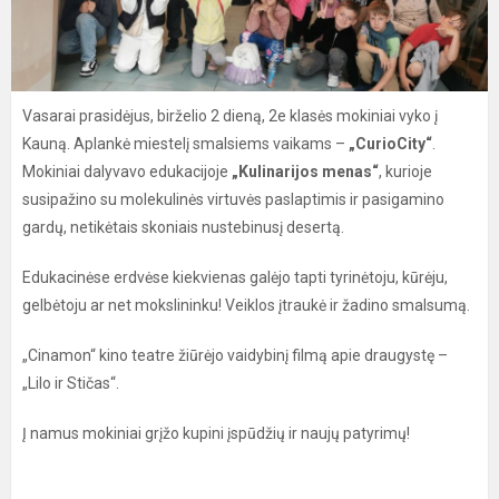
Vasarai prasidėjus, birželio 2 dieną, 2e klasės mokiniai vyko į
Kauną. Aplankė miestelį smalsiems vaikams –
„CurioCity“
.
Mokiniai dalyvavo edukacijoje
„Kulinarijos menas“
, kurioje
susipažino su molekulinės virtuvės paslaptimis ir pasigamino
gardų, netikėtais skoniais nustebinusį desertą.
Edukacinėse erdvėse kiekvienas galėjo tapti tyrinėtoju, kūrėju,
gelbėtoju ar net mokslininku! Veiklos įtraukė ir žadino smalsumą.
„Cinamon“ kino teatre žiūrėjo vaidybinį filmą apie draugystę –
„Lilo ir Stičas“.
Į namus mokiniai grįžo kupini įspūdžių ir naujų patyrimų!