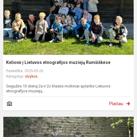
m
R
Kelionė į Lietuvos etnografijos muziejų Rumšiškėse
Paskelbta: 2025-05-26
Kategorija:
Išvykos
Gegužės 13 dieną 2a ir 2c klasės mokiniai aplankė Lietuvos
etnografijos muziejų...
Plačiau
K
Į
V