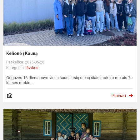
Kelionė į Kauną
Paskelbta: 2025-05-26
Kategorija:
Išvykos
Gegužės 16 diena buvo viena šauniausių dienų šiais mokslo metais 7e
klasės mokin...
Plačiau
K
į
L
e