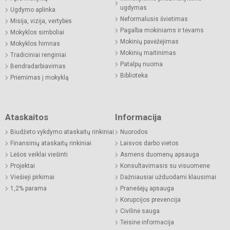
ugdymas
Ugdymo aplinka
Neformalusis švietimas
Misija, vizija, vertybės
Pagalba mokiniams ir tėvams
Mokyklos simboliai
Mokinių pavėžėjimas
Mokyklos himnas
Mokinių maitinimas
Tradiciniai renginiai
Patalpų nuoma
Bendradarbiavimas
Biblioteka
Priėmimas į mokyklą
Ataskaitos
Informacija
Biudžeto vykdymo ataskaitų rinkiniai
Nuorodos
Finansinių ataskaitų rinkiniai
Laisvos darbo vietos
Lėšos veiklai viešinti
Asmens duomenų apsauga
Projektai
Konsultavimasis su visuomene
Viešieji pirkimai
Dažniausiai užduodami klausimai
1,2% parama
Pranešėjų apsauga
Korupcijos prevencija
Civilinė sauga
Teisinė informacija