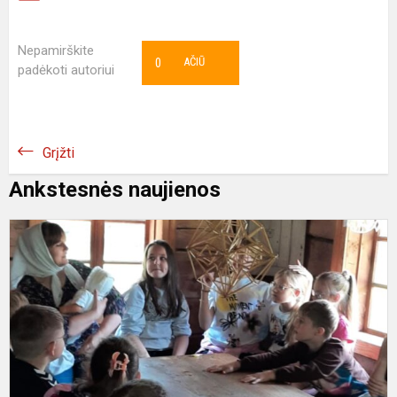
Nepamirškite
0
AČIŪ
padėkoti autoriui
Grįžti
Ankstesnės naujienos
K
į
R