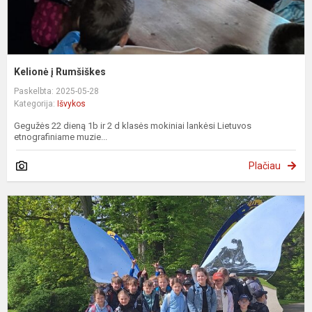
Kelionė į Rumšiškes
Paskelbta: 2025-05-28
Kategorija:
Išvykos
Gegužės 22 dieną 1b ir 2 d klasės mokiniai lankėsi Lietuvos
etnografiniame muzie...
Plačiau
3
d
k
k
į
P