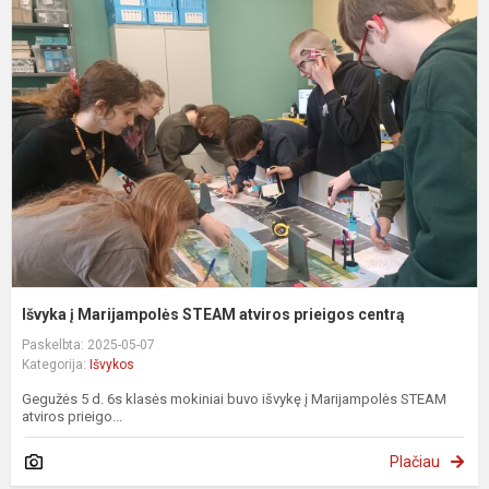
į
M
S
a
p
c
Išvyka į Marijampolės STEAM atviros prieigos centrą
Paskelbta: 2025-05-07
Kategorija:
Išvykos
Gegužės 5 d. 6s klasės mokiniai buvo išvykę į Marijampolės STEAM
atviros prieigo...
Plačiau