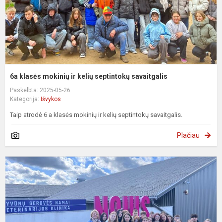
s
6a klasės mokinių ir kelių septintokų savaitgalis
Paskelbta: 2025-05-26
Kategorija:
Išvykos
Taip atrodė 6 a klasės mokinių ir kelių septintokų savaitgalis.
Plačiau
K
į
K