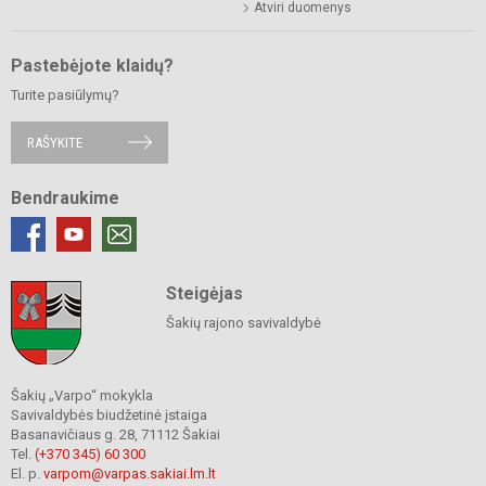
Atviri duomenys
Pastebėjote klaidų?
Turite pasiūlymų?
RAŠYKITE
Bendraukime
Steigėjas
Šakių rajono savivaldybė
Šakių „Varpo“ mokykla
Savivaldybės biudžetinė įstaiga
Basanavičiaus g. 28, 71112 Šakiai
Tel.
(+370 345) 60 300
El. p.
varpom@varpas.sakiai.lm.lt