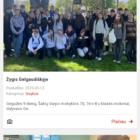
Žygis Gelgaudiškyje
Paskelbta: 2025-05-13
Kategorija:
Išvykos
Gegužės 9 dieną, Šakių Varpo mokyklos 7d, 7e ir 8 c klasės mokiniai,
dalyvavo Ge...
Plačiau
I