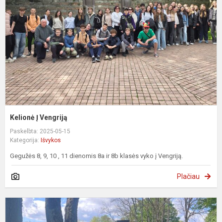
Kelionė Į Vengriją
Paskelbta: 2025-05-15
Kategorija:
Išvykos
Gegužės 8, 9, 10 , 11 dienomis 8a ir 8b klasės vyko į Vengriją.
Plačiau
Ž
G