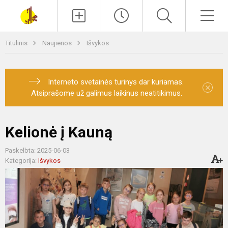
Paieška
Men
Titulinis
Naujienos
Išvykos
Interneto svetainės turinys dar kuriamas.
×
Atsiprašome už galimus laikinus neatitikimus.
Kelionė į Kauną
Paskelbta: 2025-06-03
Kategorija:
Išvykos