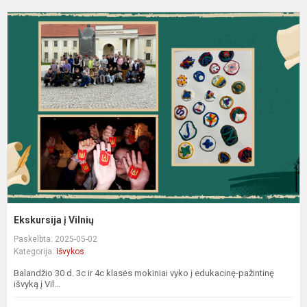
E
į
V
Ekskursija į Vilnių
Paskelbta: 2025-05-02
Kategorija:
Išvykos
Balandžio 30 d. 3c ir 4c klasės mokiniai vyko į edukacinę-pažintinę
išvyką į Vil...