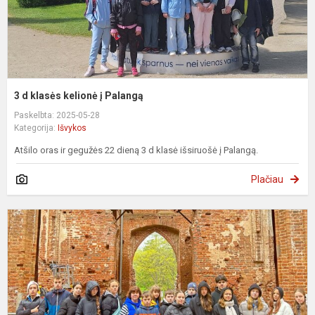
3 d klasės kelionė į Palangą
Paskelbta: 2025-05-28
Kategorija:
Išvykos
Atšilo oras ir gegužės 22 dieną 3 d klasė išsiruošė į Palangą.
Plačiau
6
k
m
ir
k
s