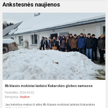
Ankstesnės naujienos
8
k
m
l
K
g
n
8b klasės mokiniai lankėsi Kukarskės globos namuose
Paskelbta: 2026-03-02
Kategorija:
Išvykos
Jau ketvirtus metus iš eilės 8b klasės mokiniai lankėsi Kukarskės