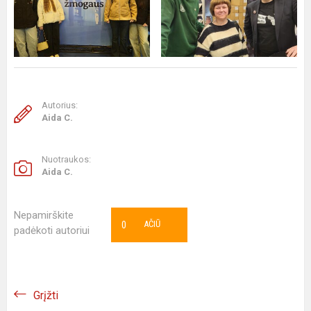
Autorius:
Aida C.
Nuotraukos:
Aida C.
Nepamirškite
0
AČIŪ
padėkoti autoriui
Grįžti