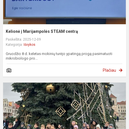
Kelionė į Marijampolės STEAM centrą
Paskelbta: 2025-12-09
Kategorija:
Išvykos
Gruodžio 8 d. keletas mokinių turėjo ypatingą progą pasimatuoti
mikrobiologo pro...
Plačiau
I
į
K