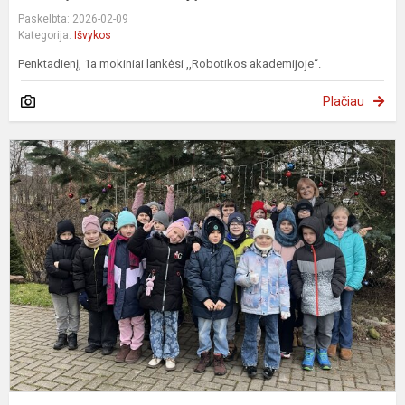
Paskelbta: 2026-02-09
Kategorija:
Išvykos
Penktadienį, 1a mokiniai lankėsi ,,Robotikos akademijoje“.
Plačiau
A
K
m