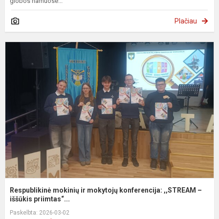
globos namuose...
Plačiau
R
m
ir
m
k
,
–
i..
Respublikinė mokinių ir mokytojų konferencija: ,,STREAM –
iššūkis priimtas“...
Paskelbta: 2026-03-02