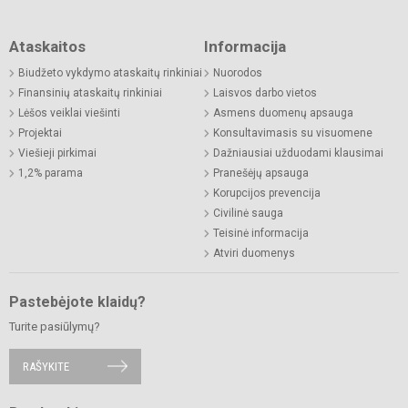
Ataskaitos
Informacija
Biudžeto vykdymo ataskaitų rinkiniai
Nuorodos
Finansinių ataskaitų rinkiniai
Laisvos darbo vietos
Lėšos veiklai viešinti
Asmens duomenų apsauga
Projektai
Konsultavimasis su visuomene
Viešieji pirkimai
Dažniausiai užduodami klausimai
1,2% parama
Pranešėjų apsauga
Korupcijos prevencija
Civilinė sauga
Teisinė informacija
Atviri duomenys
Pastebėjote klaidų?
Turite pasiūlymų?
RAŠYKITE