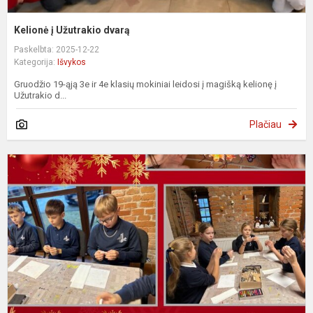
Kelionė į Užutrakio dvarą
Paskelbta: 2025-12-22
Kategorija:
Išvykos
Gruodžio 19-ąją 3e ir 4e klasių mokiniai leidosi į magišką kelionę į
Užutrakio d...
Plačiau
E
„
ž
g