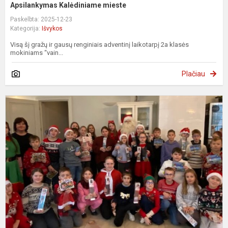
Apsilankymas Kalėdiniame mieste
Paskelbta: 2025-12-23
Kategorija:
Išvykos
Visą šį gražų ir gausų renginiais adventinį laikotarpį 2a klasės
mokiniams “vain...
Plačiau
K
į
U
d