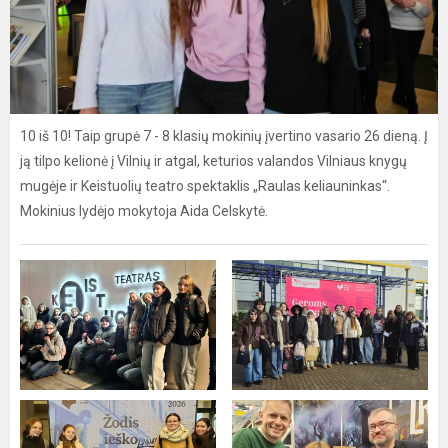
10 iš 10! Taip grupė 7 - 8 klasių mokinių įvertino vasario 26 dieną. Į
ją tilpo kelionė į Vilnių ir atgal, keturios valandos Vilniaus knygų
mugėje ir Keistuolių teatro spektaklis „Raulas keliauninkas“.
Mokinius lydėjo mokytoja Aida Celskytė.