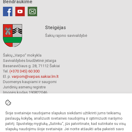
Bendraukime
Steigėjas
Šakių rajono savivaldybė
Šakių „Varpo“ mokykla
Savivaldybės biudžetinė įstaiga
Basanavičiaus g. 28, 71112 Šakiai
Tel.
(+370 345) 60 300
El. p.
varpom@varpas.sakiai.lm.lt
Duomenys kaupiami ir saugomi
Juridinių asmenų registre
Įmonės kodas 190822046
Šioje svetainėje naudojame slapukus siekdami užtikrinti jums teikiamų
© 2023. Šakių „Varpo“ mokykla. Visos teisės saugomos.
Kopijuoti turinį be raštiško mokyklos sutikimo griežtai draudžiama.
paslaugų kokybę, analizuoti svetainės naudojimą ir optimizuoti naršymo
patirtį. Spustelėję mygtuką „Sutinku“, jūs patvirtinate, kad sutinkate su visų
Prieinamumo paraiška
Slapukų politika
Privatumo politika
slapukų naudojimu šioje svetainėje. Jei norite atšaukti arba pakeisti savo