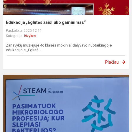
Edukacija „Eglutės žaisliuko gaminimas“
Paskelbta: 2025-12-11
Kategorija:
Išvykos
Zanavykų muziejuje 4c klasės mokiniai dalyvavo nuotaikingoje
edukacijoje „Eglutė...
Plačiau
K
į
M
S
c