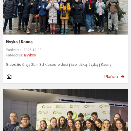
Išvyką į Kauną
Paskelbta: 2025-12-08
Kategorija:
Išvykos
Gruodžio 6-ąją 2b ir 3d klasės leidosi į šventišką išvyką į Kauną.
Plačiau
„
t
f