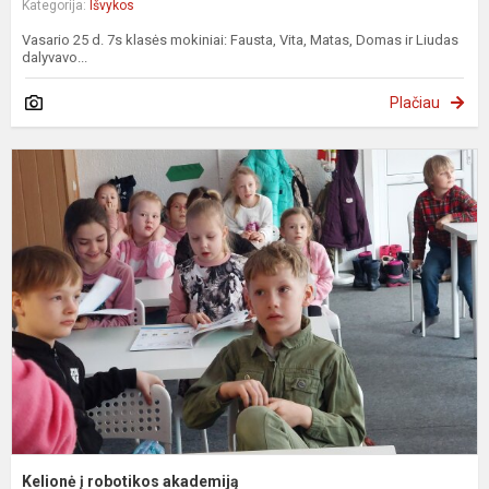
Kategorija:
Išvykos
Vasario 25 d. 7s klasės mokiniai: Fausta, Vita, Matas, Domas ir Liudas
dalyvavo...
Plačiau
K
į
r
a
Kelionė į robotikos akademiją