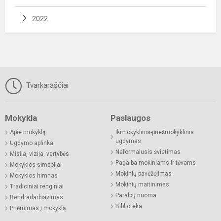
2022
Tvarkaraščiai
Mokykla
Paslaugos
Apie mokyklą
Ikimokyklinis-priešmokyklinis
ugdymas
Ugdymo aplinka
Neformalusis švietimas
Misija, vizija, vertybės
Pagalba mokiniams ir tėvams
Mokyklos simboliai
Mokinių pavėžėjimas
Mokyklos himnas
Mokinių maitinimas
Tradiciniai renginiai
Patalpų nuoma
Bendradarbiavimas
Biblioteka
Priėmimas į mokyklą