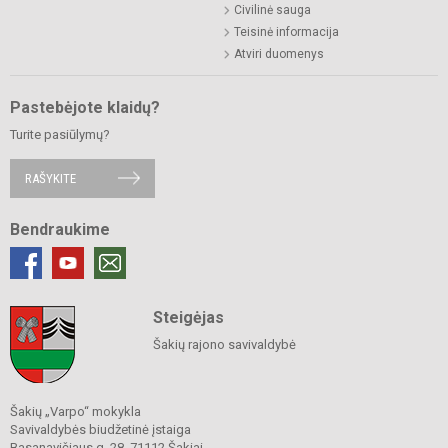
Civilinė sauga
Teisinė informacija
Atviri duomenys
Pastebėjote klaidų?
Turite pasiūlymų?
RAŠYKITE
Bendraukime
Steigėjas
Šakių rajono savivaldybė
Šakių „Varpo“ mokykla
Savivaldybės biudžetinė įstaiga
Basanavičiaus g. 28, 71112 Šakiai