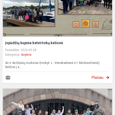
Įspūdžių kupina ketvirtokų kelionė
Paskelbta: 2026-05-28
Kategorija:
Išvykos
4c ir 4e klasių mokiniai (mokyt. L. Venskaitienė ir I. Mickevičienė)
leidosi į s...
Plačiau
D
k
ž
ir