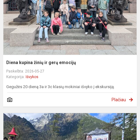
g
e
Diena kupina žinių ir gerų emocijų
Paskelbta: 2026-05-27
Kategorija:
Išvykos
Gegužės 20 dieną 3a ir 3c klasių mokiniai išvyko į ekskursiją.
Plačiau
I
į
S