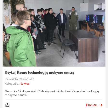
I
į
K
t
m
c
Išvyka į Kauno technologijų mokymo centrą
Paskelbta: 2026-05-20
Kategorija:
Išvykos
Gegužės 19 d. grupė 6–7 klasių mokinių lankėsi Kauno technologijų
mokymo centre....
Plačiau