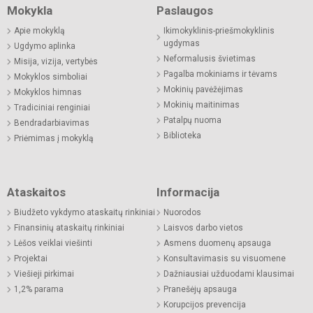
Mokykla
Paslaugos
Apie mokyklą
Ikimokyklinis-priešmokyklinis
ugdymas
Ugdymo aplinka
Neformalusis švietimas
Misija, vizija, vertybės
Pagalba mokiniams ir tėvams
Mokyklos simboliai
Mokinių pavėžėjimas
Mokyklos himnas
Mokinių maitinimas
Tradiciniai renginiai
Patalpų nuoma
Bendradarbiavimas
Biblioteka
Priėmimas į mokyklą
Ataskaitos
Informacija
Biudžeto vykdymo ataskaitų rinkiniai
Nuorodos
Finansinių ataskaitų rinkiniai
Laisvos darbo vietos
Lėšos veiklai viešinti
Asmens duomenų apsauga
Projektai
Konsultavimasis su visuomene
Viešieji pirkimai
Dažniausiai užduodami klausimai
1,2% parama
Pranešėjų apsauga
Korupcijos prevencija