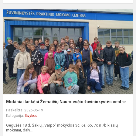
M
l
Ž
N
ž
c
Mokiniai lankėsi Žemaičių Naumiesčio žuvininkystės centre
Paskelbta: 2026-05-19
Kategorija:
Išvykos
Gegužės 18 d. Šakių ,,Varpo“ mokyklos 3c, 6a, 6b, 7c ir 7b klasių
mokiniai, daly...