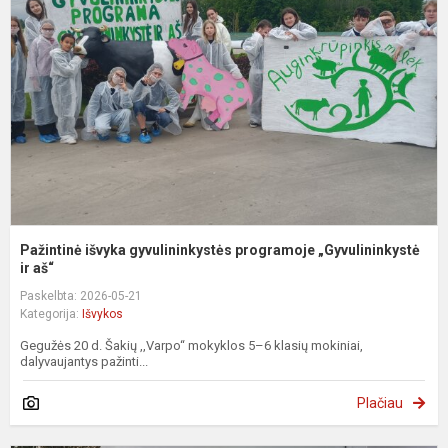
g
p
„
Pažintinė išvyka gyvulininkystės programoje „Gyvulininkystė
ir aš“
Paskelbta: 2026-05-21
Kategorija:
Išvykos
Gegužės 20 d. Šakių ,,Varpo“ mokyklos 5–6 klasių mokiniai,
dalyvaujantys pažinti...
Plačiau