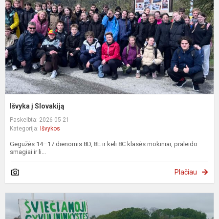
Išvyka į Slovakiją
Paskelbta: 2026-05-21
Kategorija:
Išvykos
Gegužės 14–17 dienomis 8D, 8E ir keli 8C klasės mokiniai, praleido
smagiai ir li...
Plačiau
P
i