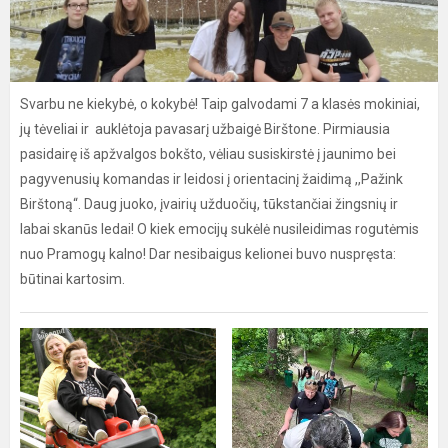
Svarbu ne kiekybė, o kokybė! Taip galvodami 7 a klasės mokiniai,
jų tėveliai ir auklėtoja pavasarį užbaigė Birštone. Pirmiausia
pasidairę iš apžvalgos bokšto, vėliau susiskirstė į jaunimo bei
pagyvenusių komandas ir leidosi į orientacinį žaidimą ,,Pažink
Birštoną“. Daug juoko, įvairių užduočių, tūkstančiai žingsnių ir
labai skanūs ledai! O kiek emocijų sukėlė nusileidimas rogutėmis
nuo Pramogų kalno! Dar nesibaigus kelionei buvo nuspręsta:
būtinai kartosim.