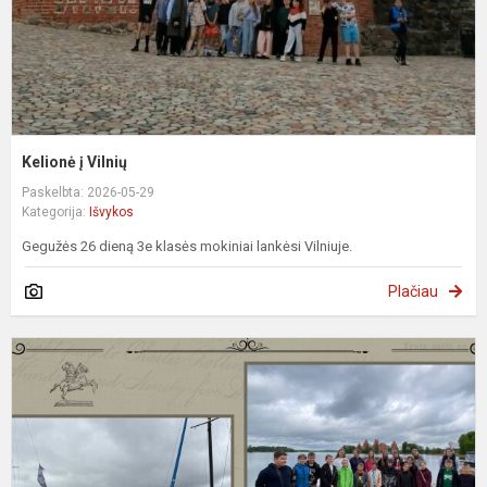
Kelionė į Vilnių
Paskelbta: 2026-05-29
Kategorija:
Išvykos
Gegužės 26 dieną 3e klasės mokiniai lankėsi Vilniuje.
Plačiau
Į
k
k
k