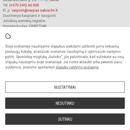
Tel.
(+370 345) 60 300
El. p.
varpom@varpas.sakiai.lm.lt
Duomenys kaupiami ir saugomi
Juridinių asmenų registre
Įmonės kodas 190822046
Šioje svetainėje naudojame slapukus siekdami užtikrinti jums teikiamų
© 2023. Šakių „Varpo“ mokykla. Visos teisės saugomos.
Kopijuoti turinį be raštiško mokyklos sutikimo griežtai draudžiama.
paslaugų kokybę, analizuoti svetainės naudojimą ir optimizuoti naršymo
patirtį. Spustelėję mygtuką „Sutinku“, jūs patvirtinate, kad sutinkate su visų
Prieinamumo paraiška
Slapukų politika
Privatumo politika
slapukų naudojimu šioje svetainėje. Jei norite atšaukti arba pakeisti savo
sutikimus, prašome apsilankyti
slapukų valdymo puslapyje
.
Sumanus būdas atnaujinti
mokyklos interneto
svetainę
NUSTATYMAI
NESUTINKU
SUTINKU