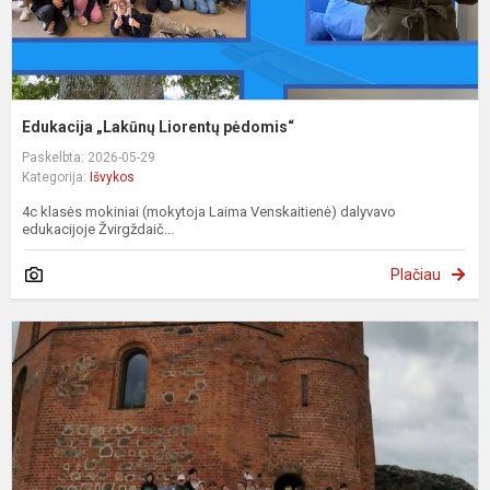
Edukacija „Lakūnų Liorentų pėdomis“
Paskelbta: 2026-05-29
Kategorija:
Išvykos
4c klasės mokiniai (mokytoja Laima Venskaitienė) dalyvavo
edukacijoje Žvirgždaič...
Plačiau
K
į
V