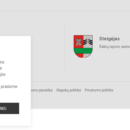
Steigėjas
raukime
Šakių rajono savi
ums
ir
 jūs
s, prašome
Prieinamumo paraiška
Slapukų politika
Privatumo politika
INKU