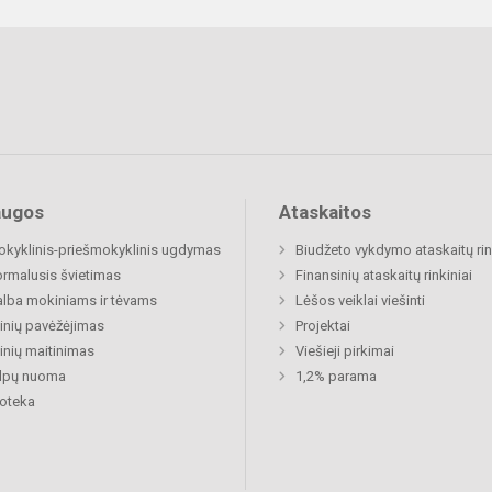
augos
Ataskaitos
okyklinis-priešmokyklinis ugdymas
Biudžeto vykdymo ataskaitų rin
rmalusis švietimas
Finansinių ataskaitų rinkiniai
lba mokiniams ir tėvams
Lėšos veiklai viešinti
nių pavėžėjimas
Projektai
nių maitinimas
Viešieji pirkimai
alpų nuoma
1,2% parama
ioteka