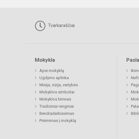
Tvarkaraščiai
Mokykla
Pasl
Apie mokyklą
Ikim
Ugdymo aplinka
Nefo
Misija, vizija, vertybės
Paga
Mokyklos simboliai
Moki
Mokyklos himnas
Moki
Tradiciniai renginiai
Pat
Bendradarbiavimas
Bibl
Priėmimas į mokyklą