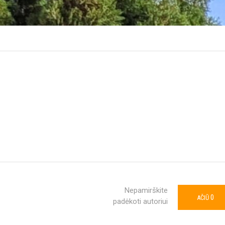
Nepamirškite
0
AČIŪ
padėkoti autoriui