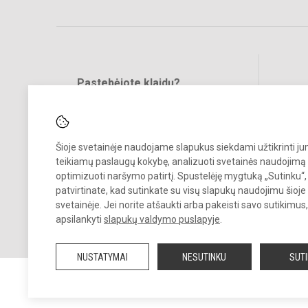
Pastebėjote klaidų?
Bend
Turite pasiūlymų?
RAŠYKITE
Šioje svetainėje naudojame slapukus siekdami užtikrinti j
teikiamų paslaugų kokybę, analizuoti svetainės naudojimą 
optimizuoti naršymo patirtį. Spustelėję mygtuką „Sutinku“,
patvirtinate, kad sutinkate su visų slapukų naudojimu šioje
svetainėje. Jei norite atšaukti arba pakeisti savo sutikimu
© 2023. Šakių „Varpo“ mokykla. Visos teisės saugomos.
apsilankyti
slapukų valdymo puslapyje
.
Kopijuoti turinį be raštiško mokyklos sutikimo griežtai draudžiama.
NUSTATYMAI
NESUTINKU
SUT