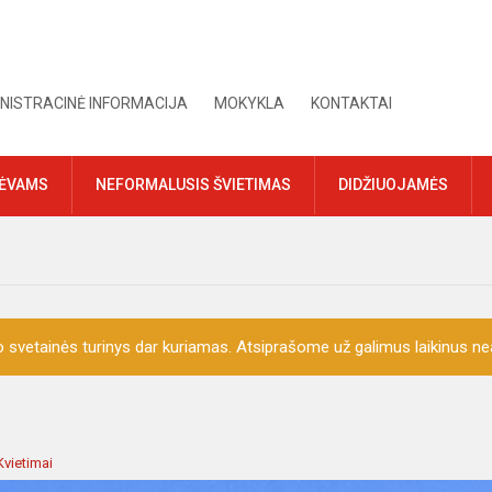
NISTRACINĖ INFORMACIJA
MOKYKLA
KONTAKTAI
TĖVAMS
NEFORMALUSIS ŠVIETIMAS
DIDŽIUOJAMĖS
o svetainės turinys dar kuriamas. Atsiprašome už galimus laikinus nea
Kvietimai