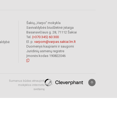
Šakių „Varpo“ mokykla
Savivaldybės biudžetinė įstaiga
Basanavičiaus g. 28, 71112 Šakiai
Tel.
(+370 345) 60 300
El. p.
varpom@varpas.sakiai.lm.lt
valdybė
Duomenys kaupiami ir saugomi
Juridinių asmenų registre
Įmonės kodas 190822046
Sumanus būdas atnaujinti
mokyklos interneto
svetainę