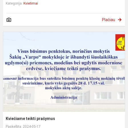
Kategorija:
Kvietimai
Plačiau
K
t
p
Kviečiame teikti prašymus
Paskelbta: 2024-05-17