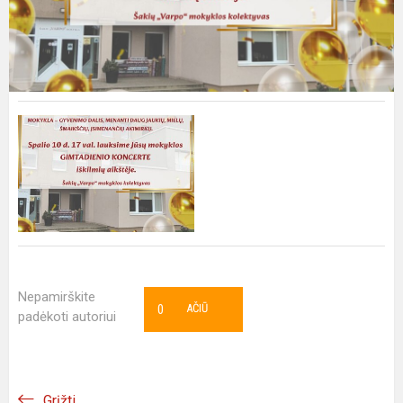
Nepamirškite
0
AČIŪ
padėkoti autoriui
Grįžti