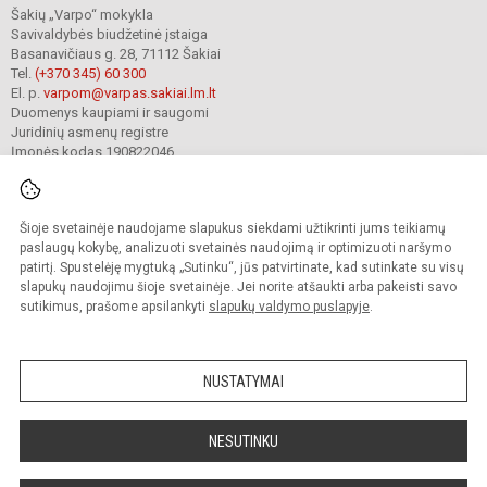
Šakių „Varpo“ mokykla
Savivaldybės biudžetinė įstaiga
Basanavičiaus g. 28, 71112 Šakiai
Tel.
(+370 345) 60 300
El. p.
varpom@varpas.sakiai.lm.lt
Duomenys kaupiami ir saugomi
Juridinių asmenų registre
Įmonės kodas 190822046
Šioje svetainėje naudojame slapukus siekdami užtikrinti jums teikiamų
© 2023. Šakių „Varpo“ mokykla. Visos teisės saugomos.
Kopijuoti turinį be raštiško mokyklos sutikimo griežtai draudžiama.
paslaugų kokybę, analizuoti svetainės naudojimą ir optimizuoti naršymo
patirtį. Spustelėję mygtuką „Sutinku“, jūs patvirtinate, kad sutinkate su visų
Prieinamumo paraiška
Slapukų politika
Privatumo politika
slapukų naudojimu šioje svetainėje. Jei norite atšaukti arba pakeisti savo
sutikimus, prašome apsilankyti
slapukų valdymo puslapyje
.
Sumanus būdas atnaujinti
mokyklos interneto
svetainę
NUSTATYMAI
NESUTINKU