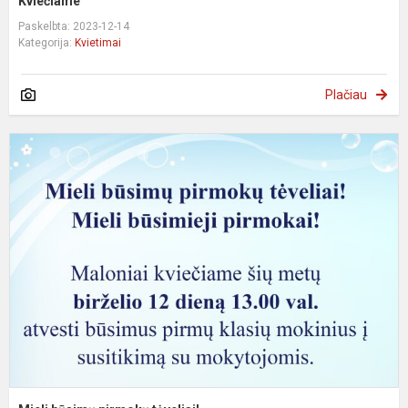
Kviečiame
Paskelbta: 2023-12-14
Kategorija:
Kvietimai
Plačiau
M
b
p
t