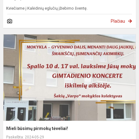
Kviečiame į Kalėdinių eglučių įžiebimo šventę.
Plačiau
M
b
p
t
Mieli būsimų pirmokų tėveliai!
Paskelbta: 2024-05-29