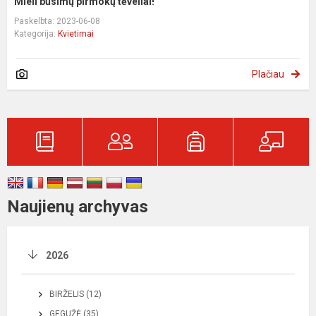
Mieli būsimų pirmokų tėveliai!
Paskelbta: 2023-06-08
Kategorija:
Kvietimai
Plačiau
Naujienų archyvas
2026
BIRŽELIS (12)
GEGUŽĖ (35)