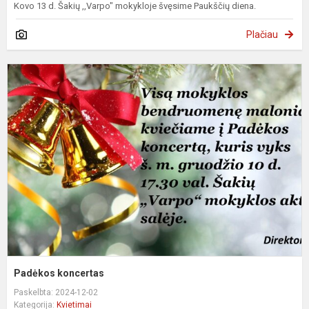
Kovo 13 d. Šakių ,,Varpo" mokykloje švęsime Paukščių diena.
Plačiau
P
k
Padėkos koncertas
Paskelbta: 2024-12-02
Kategorija:
Kvietimai