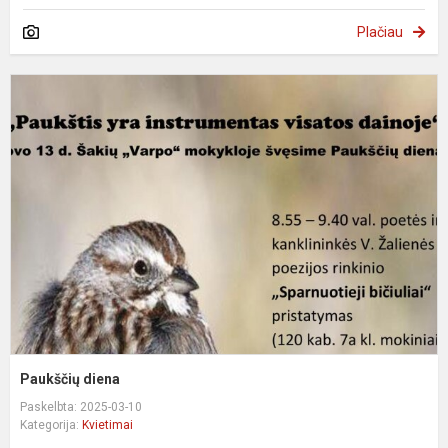
Plačiau
P
d
Paukščių diena
Paskelbta: 2025-03-10
Kategorija:
Kvietimai