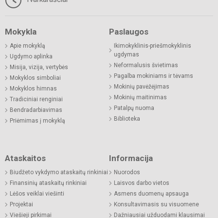
Mokykla
Paslaugos
Apie mokyklą
Ikimokyklinis-priešmokyklinis
ugdymas
Ugdymo aplinka
Neformalusis švietimas
Misija, vizija, vertybės
Pagalba mokiniams ir tėvams
Mokyklos simboliai
Mokinių pavėžėjimas
Mokyklos himnas
Mokinių maitinimas
Tradiciniai renginiai
Patalpų nuoma
Bendradarbiavimas
Biblioteka
Priėmimas į mokyklą
Ataskaitos
Informacija
Biudžeto vykdymo ataskaitų rinkiniai
Nuorodos
Finansinių ataskaitų rinkiniai
Laisvos darbo vietos
Lėšos veiklai viešinti
Asmens duomenų apsauga
Projektai
Konsultavimasis su visuomene
Viešieji pirkimai
Dažniausiai užduodami klausimai