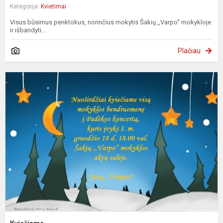
Kategorija:
Kvietimai
Visus būsimus penktokus, norinčius mokytis Šakių ,,Varpo“ mokykloje
ir išbandyti...
Plačiau
K