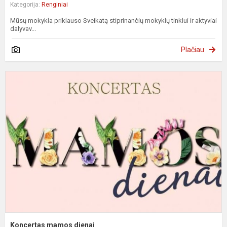
Kategorija:
Renginiai
Mūsų mokykla priklauso Sveikatą stiprinančių mokyklų tinklui ir aktyviai
dalyvav...
Plačiau
K
m
d
Koncertas mamos dienai