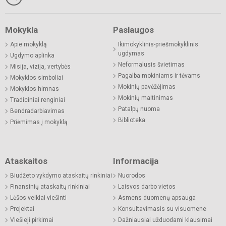
Mokykla
Paslaugos
Apie mokyklą
Ikimokyklinis-priešmokyklinis
ugdymas
Ugdymo aplinka
Neformalusis švietimas
Misija, vizija, vertybės
Pagalba mokiniams ir tėvams
Mokyklos simboliai
Mokinių pavėžėjimas
Mokyklos himnas
Mokinių maitinimas
Tradiciniai renginiai
Patalpų nuoma
Bendradarbiavimas
Biblioteka
Priėmimas į mokyklą
Ataskaitos
Informacija
Biudžeto vykdymo ataskaitų rinkiniai
Nuorodos
Finansinių ataskaitų rinkiniai
Laisvos darbo vietos
Lėšos veiklai viešinti
Asmens duomenų apsauga
Projektai
Konsultavimasis su visuomene
Viešieji pirkimai
Dažniausiai užduodami klausimai