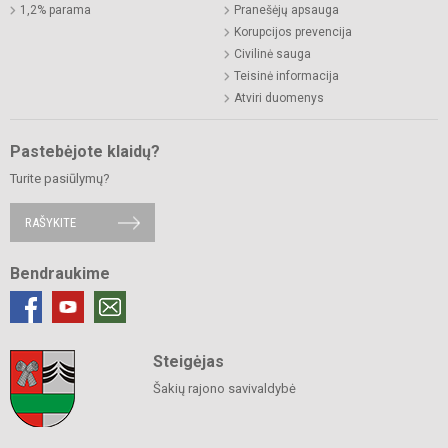
1,2% parama
Pranešėjų apsauga
Korupcijos prevencija
Civilinė sauga
Teisinė informacija
Atviri duomenys
Pastebėjote klaidų?
Turite pasiūlymų?
RAŠYKITE
Bendraukime
Steigėjas
Šakių rajono savivaldybė