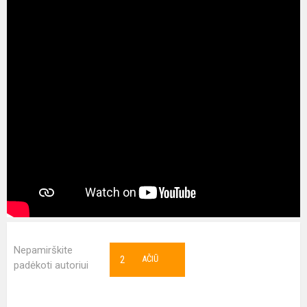
Nepamirškite
2
AČIŪ
padėkoti autoriui