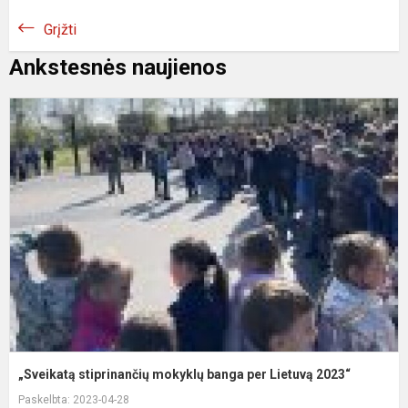
Grįžti
Ankstesnės naujienos
„
s
m
b
p
L
2
„Sveikatą stiprinančių mokyklų banga per Lietuvą 2023“
Paskelbta: 2023-04-28