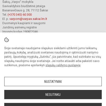
Šakių „Varpo“ mokykla
Savivaldybės biudžetinė įstaiga
Basanavičiaus g. 28, 71112 Šakiai
Tel.
(+370 345) 60 300
El. p.
varpom@varpas.sakiai.lm.lt
Duomenys kaupiami ir saugomi
Juridinių asmenų registre
Įmonės kodas 190822046
Šioje svetainėje naudojame slapukus siekdami užtikrinti jums teikiamų
© 2023. Šakių „Varpo“ mokykla. Visos teisės saugomos.
Kopijuoti turinį be raštiško mokyklos sutikimo griežtai draudžiama.
paslaugų kokybę, analizuoti svetainės naudojimą ir optimizuoti naršymo
patirtį. Spustelėję mygtuką „Sutinku“, jūs patvirtinate, kad sutinkate su visų
Prieinamumo paraiška
Slapukų politika
Privatumo politika
slapukų naudojimu šioje svetainėje. Jei norite atšaukti arba pakeisti savo
sutikimus, prašome apsilankyti
slapukų valdymo puslapyje
.
Sumanus būdas atnaujinti
mokyklos interneto
svetainę
NUSTATYMAI
NESUTINKU