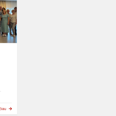
bendruomenės
išvyka
.
čiau