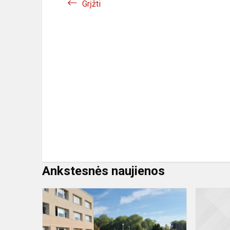
Grįžti
Ankstesnės naujienos
Mokyklos
gimtadienio
akimirkos