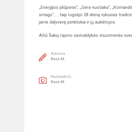
,,Energijos pliūpsnis“, ,,Gera nuotaika“, ,,Komandi
smagu“.......taip rugsėjo 28 dieną vykusias trad
jame dalyvavę penktokai ir jų auklėtojos.
Ačiū Šakių rajono savivaldybės visuomenės sveik
Autorius:
Rasa M.
Nuotraukos:
Rasa M.