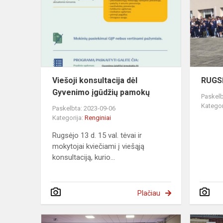
dėl
Gyvenimo
įgūdžių
pamokų
Viešoji konsultacija dėl
RUGS
Gyvenimo įgūdžių pamokų
Paskelb
Kategor
Paskelbta: 2023-09-06
Kategorija:
Renginiai
Rugsėjo 13 d. 15 val. tėvai ir
mokytojai kviečiami į viešąją
konsultaciją, kurio...
Plačiau
8