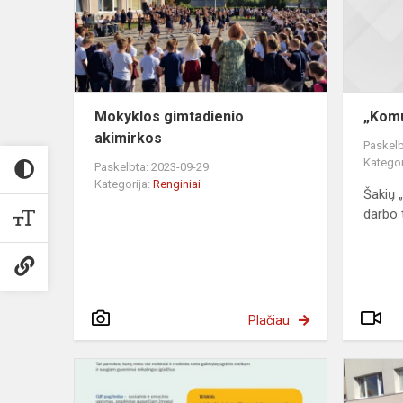
Mokyklos gimtadienio
„Komu
akimirkos
Paskelb
Kategor
Paskelbta: 2023-09-29
Kategorija:
Renginiai
Šakių 
darbo 
Plačiau
Viešoji
konsultacija