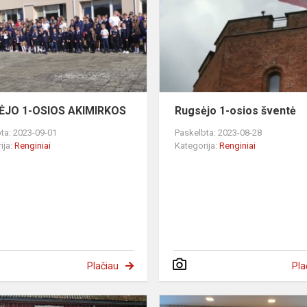
OSIOS
AKIMIRKOS
ĖJO 1-OSIOS AKIMIRKOS
Rugsėjo 1-osios šventė
ta: 2023-09-01
Paskelbta: 2023-08-28
ija:
Renginiai
Kategorija:
Renginiai
Plačiau
Pla
Kelionė