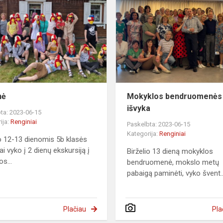
nė
Mokyklos bendruomenės
išvyka
ta: 2023-06-15
ija:
Renginiai
Paskelbta: 2023-06-15
Kategorija:
Renginiai
io 12-13 dienomis 5b klasės
i vyko į 2 dienų ekskursiją į
Birželio 13 dieną mokyklos
os...
bendruomenė, mokslo metų
pabaigą paminėti, vyko švent..
Plačiau
Pla