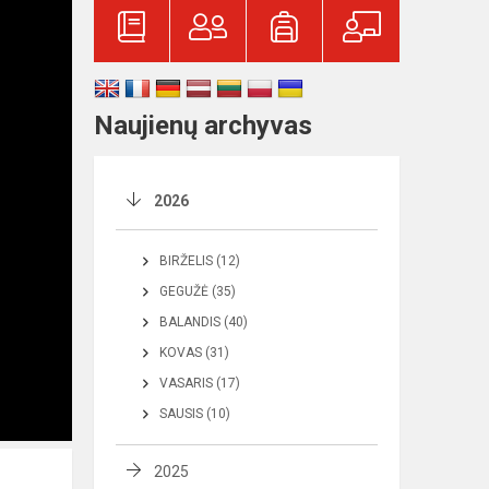
Naujienų archyvas
2026
BIRŽELIS (12)
GEGUŽĖ (35)
BALANDIS (40)
KOVAS (31)
VASARIS (17)
SAUSIS (10)
2025