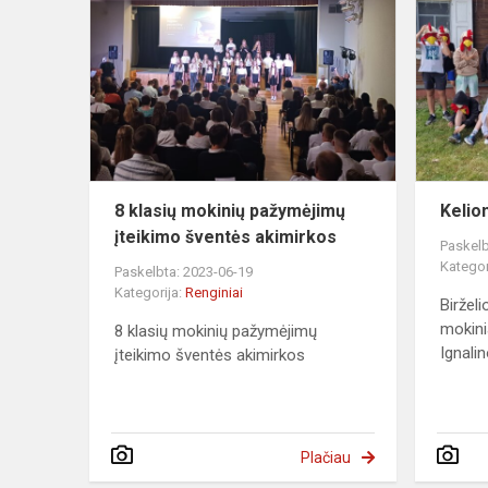
klasių
mokinių
pažymėjimų
įteikimo
šventės
akimirkos
8 klasių mokinių pažymėjimų
Kelio
įteikimo šventės akimirkos
Paskelb
Kategor
Paskelbta: 2023-06-19
Kategorija:
Renginiai
Biržel
mokinia
8 klasių mokinių pažymėjimų
Ignalin
įteikimo šventės akimirkos
Plačiau