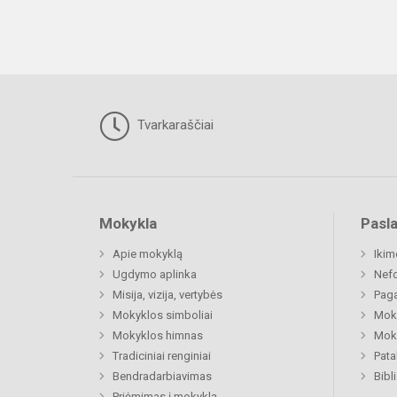
Tvarkaraščiai
Mokykla
Pasl
Apie mokyklą
Ikim
Ugdymo aplinka
Nefo
Misija, vizija, vertybės
Paga
Mokyklos simboliai
Moki
Mokyklos himnas
Moki
Tradiciniai renginiai
Pat
Bendradarbiavimas
Bibl
Priėmimas į mokyklą