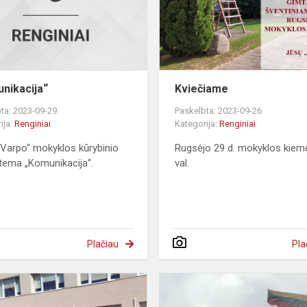
nikacija“
Kviečiame
ta: 2023-09-29
Paskelbta: 2023-09-26
ija:
Renginiai
Kategorija:
Renginiai
„Varpo“ mokyklos kūrybinio
Rugsėjo 29 d. mokyklos kiem
tema „Komunikacija“.
val.
Plačiau
Pla
RUGSĖJO
1-