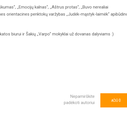
škumas“, ,,Emocijų kalnas“, ,,Aštrus protas“, ,,Buvo nerealiai
icines orientacines penktokų varžybas ,,Judėk-mąstyk-laimėk“ apibūdin
atos biurui ir Šakių ,,Varpo“ mokyklai už dovanas dalyviams :)
Nepamirškite
0
AČIŪ
padėkoti autoriui