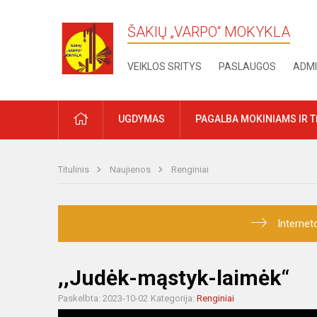
ŠAKIŲ „VARPO“ MOKYKLA
VEIKLOS SRITYS
PASLAUGOS
ADMI
PRADŽIA
UGDYMAS
PAGALBA MOKINIAMS IR 
Titulinis
Naujienos
Renginiai
Internet
,,Judėk-mąstyk-laimėk“
Paskelbta: 2023-10-02
Kategorija:
Renginiai