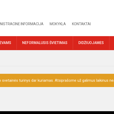
NISTRACINĖ INFORMACIJA
MOKYKLA
KONTAKTAI
TĖVAMS
NEFORMALUSIS ŠVIETIMAS
DIDŽIUOJAMĖS
o svetainės turinys dar kuriamas. Atsiprašome už galimus laikinus nea