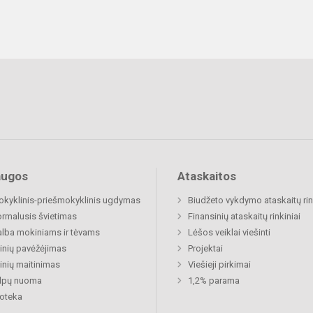
augos
Ataskaitos
okyklinis-priešmokyklinis ugdymas
Biudžeto vykdymo ataskaitų rin
rmalusis švietimas
Finansinių ataskaitų rinkiniai
lba mokiniams ir tėvams
Lėšos veiklai viešinti
nių pavėžėjimas
Projektai
nių maitinimas
Viešieji pirkimai
alpų nuoma
1,2% parama
ioteka