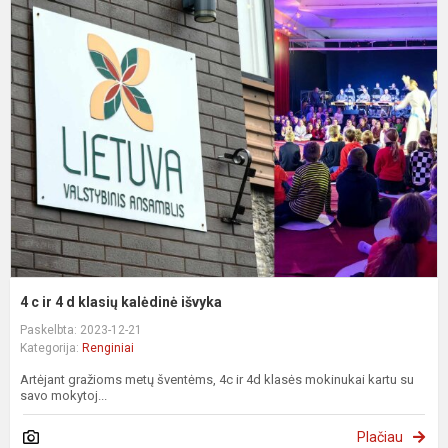
4
c
ir
4
d
k
k
i
4 c ir 4 d klasių kalėdinė išvyka
Paskelbta: 2023-12-21
Kategorija:
Renginiai
Artėjant gražioms metų šventėms, 4c ir 4d klasės mokinukai kartu su
savo mokytoj...
Plačiau