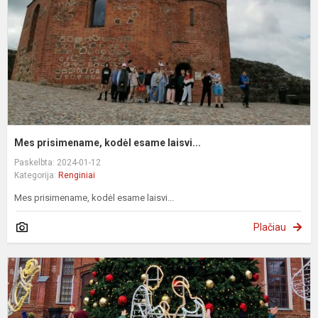
la
Mes prisimename, kodėl esame laisvi...
Paskelbta: 2024-01-12
Kategorija:
Renginiai
Mes prisimename, kodėl esame laisvi...
Plačiau
I
į
R