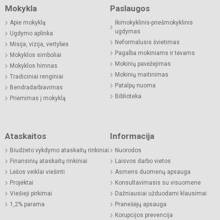
Mokykla
Paslaugos
Apie mokyklą
Ikimokyklinis-priešmokyklinis
ugdymas
Ugdymo aplinka
Neformalusis švietimas
Misija, vizija, vertybės
Pagalba mokiniams ir tėvams
Mokyklos simboliai
Mokinių pavėžėjimas
Mokyklos himnas
Mokinių maitinimas
Tradiciniai renginiai
Patalpų nuoma
Bendradarbiavimas
Biblioteka
Priėmimas į mokyklą
Ataskaitos
Informacija
Biudžeto vykdymo ataskaitų rinkiniai
Nuorodos
Finansinių ataskaitų rinkiniai
Laisvos darbo vietos
Lėšos veiklai viešinti
Asmens duomenų apsauga
Projektai
Konsultavimasis su visuomene
Viešieji pirkimai
Dažniausiai užduodami klausimai
1,2% parama
Pranešėjų apsauga
Korupcijos prevencija