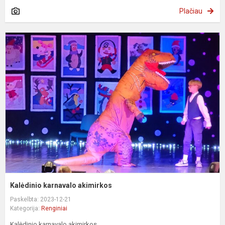
Plačiau
K
k
a
Kalėdinio karnavalo akimirkos
Paskelbta: 2023-12-21
Kategorija:
Renginiai
Kalėdinio karnavalo akimirkos.