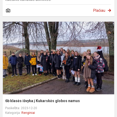
Plačiau
6
k
i
į
K
g
n
6b klasės išvyka į Kukarskės globos namus
Paskelbta: 2023-12-20
Kategorija:
Renginiai