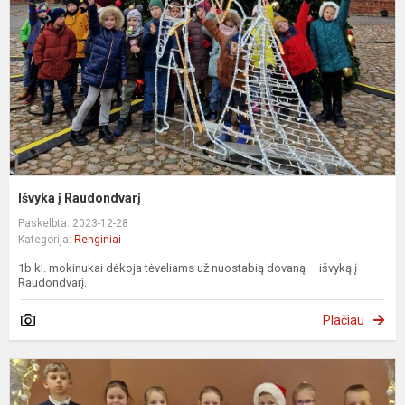
Išvyka į Raudondvarį
Paskelbta: 2023-12-28
Kategorija:
Renginiai
1b kl. mokinukai dėkoja tėveliams už nuostabią dovaną – išvyką į
Raudondvarį.
Plačiau
S
,