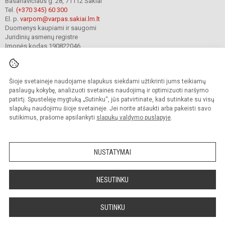
Basanavičiaus g. 28, 71112 Šakiai
Tel.
(+370 345) 60 300
El. p.
varpom@varpas.sakiai.lm.lt
Duomenys kaupiami ir saugomi
Juridinių asmenų registre
Įmonės kodas 190822046
Šioje svetainėje naudojame slapukus siekdami užtikrinti jums teikiamų
© 2023. Šakių „Varpo“ mokykla. Visos teisės saugomos.
Kopijuoti turinį be raštiško mokyklos sutikimo griežtai draudžiama.
paslaugų kokybę, analizuoti svetainės naudojimą ir optimizuoti naršymo
patirtį. Spustelėję mygtuką „Sutinku“, jūs patvirtinate, kad sutinkate su visų
Prieinamumo paraiška
Slapukų politika
Privatumo politika
slapukų naudojimu šioje svetainėje. Jei norite atšaukti arba pakeisti savo
sutikimus, prašome apsilankyti
slapukų valdymo puslapyje
.
Sumanus būdas atnaujinti
mokyklos interneto
svetainę
NUSTATYMAI
NESUTINKU
SUTINKU