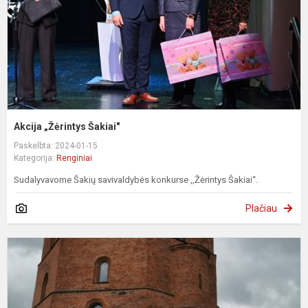
Akcija „Žėrintys Šakiai"
Paskelbta: 2024-01-15
Kategorija:
Renginiai
Sudalyvavome Šakių savivaldybės konkurse ,,Žėrintys Šakiai“.
Plačiau
M
p
k
e