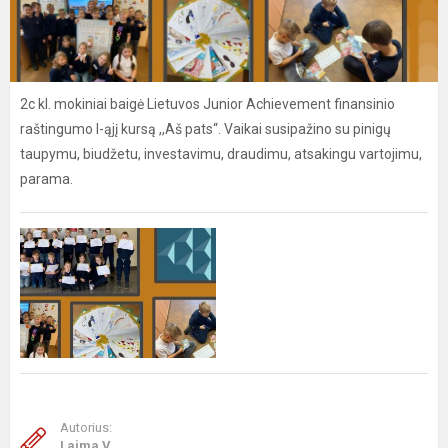
2c kl. mokiniai baigė Lietuvos Junior Achievement finansinio
raštingumo I-ąjį kursą ,,Aš pats“. Vaikai susipažino su pinigų
taupymu, biudžetu, investavimu, draudimu, atsakingu vartojimu,
parama.
Autorius:
Laima V.