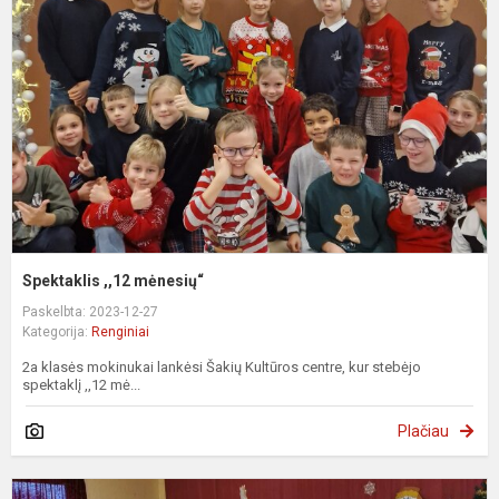
m
Spektaklis ,,12 mėnesių“
Paskelbta: 2023-12-27
Kategorija:
Renginiai
2a klasės mokinukai lankėsi Šakių Kultūros centre, kur stebėjo
spektaklį ,,12 mė...
Plačiau
K