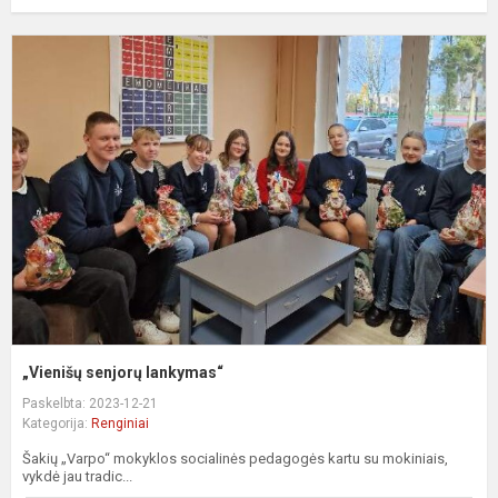
„
s
l
„Vienišų senjorų lankymas“
Paskelbta: 2023-12-21
Kategorija:
Renginiai
Šakių „Varpo“ mokyklos socialinės pedagogės kartu su mokiniais,
vykdė jau tradic...