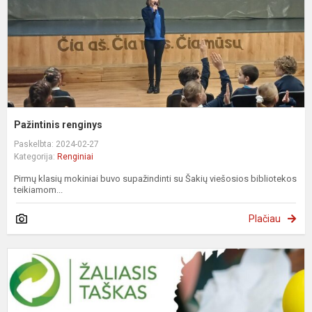
Pažintinis renginys
Paskelbta: 2024-02-27
Kategorija:
Renginiai
Pirmų klasių mokiniai buvo supažindinti su Šakių viešosios bibliotekos
teikiamom...
Plačiau
N
e
Ž
r