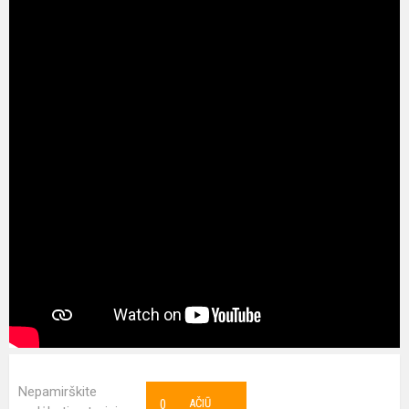
Nepamirškite
0
AČIŪ