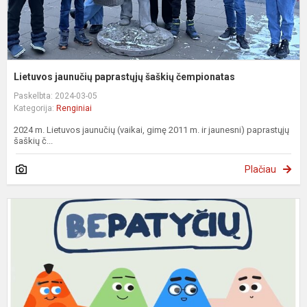
Lietuvos jaunučių paprastųjų šaškių čempionatas
Paskelbta: 2024-03-05
Kategorija:
Renginiai
2024 m. Lietuvos jaunučių (vaikai, gimę 2011 m. ir jaunesni) paprastųjų
šaškių č...
Plačiau
S
d
m
B
P