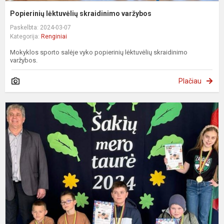
Popierinių lėktuvėlių skraidinimo varžybos
Paskelbta: 2024-03-07
Kategorija:
Renginiai
Mokyklos sporto salėje vyko popierinių lėktuvėlių skraidinimo
varžybos.
Plačiau
R
p
š
t
Š
r
s