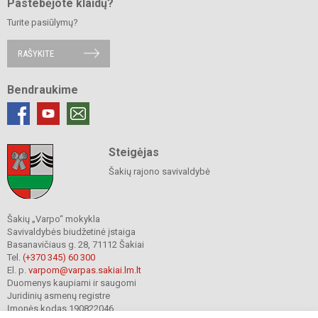
Pastebėjote klaidų?
Turite pasiūlymų?
RAŠYKITE
Bendraukime
Steigėjas
Šakių rajono savivaldybė
Šakių „Varpo“ mokykla
Savivaldybės biudžetinė įstaiga
Basanavičiaus g. 28, 71112 Šakiai
Tel.
(+370 345) 60 300
El. p.
varpom@varpas.sakiai.lm.lt
Duomenys kaupiami ir saugomi
Juridinių asmenų registre
Įmonės kodas 190822046