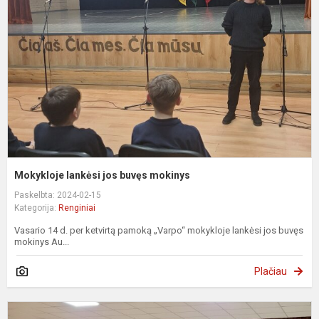
b
m
Mokykloje lankėsi jos buvęs mokinys
Paskelbta: 2024-02-15
Kategorija:
Renginiai
Vasario 14 d. per ketvirtą pamoką „Varpo“ mokykloje lankėsi jos buvęs
mokinys Au...
Plačiau
K