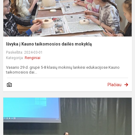
Išvyka į Kauno taikomosios dailės mokyklą
Paskelbta: 2024-03-01
Kategorija:
Renginiai
Vasario 29 d. grupė 5-8 klasių mokinių lankėsi edukacijose Kauno
taikomosios dai...
Plačiau
P
r