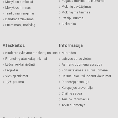
Pagalba mokiniams ir tėvams
Mokyklos simboliai
Mokinių pavėžėjimas
Mokyklos himnas
Mokinių maitinimas
Tradiciniai renginiai
Patalpų nuoma
Bendradarbiavimas
Biblioteka
Priėmimas į mokyklą
Ataskaitos
Informacija
Biudžeto vykdymo ataskaitų rinkiniai
Nuorodos
Finansinių ataskaitų rinkiniai
Laisvos darbo vietos
Lėšos veiklai viešinti
Asmens duomenų apsauga
Projektai
Konsultavimasis su visuomene
Viešieji pirkimai
Dažniausiai užduodami klausimai
1,2% parama
Pranešėjų apsauga
Korupcijos prevencija
Civilinė sauga
Teisinė informacija
Atviri duomenys