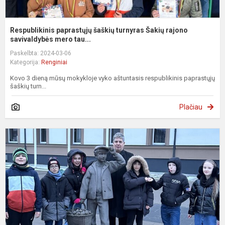
Respublikinis paprastųjų šaškių turnyras Šakių rajono
savivaldybės mero tau...
Paskelbta: 2024-03-06
Kategorija:
Renginiai
Kovo 3 dieną mūsų mokykloje vyko aštuntasis respublikinis paprastųjų
šaškių turn...
Plačiau
L
j
p
š
č