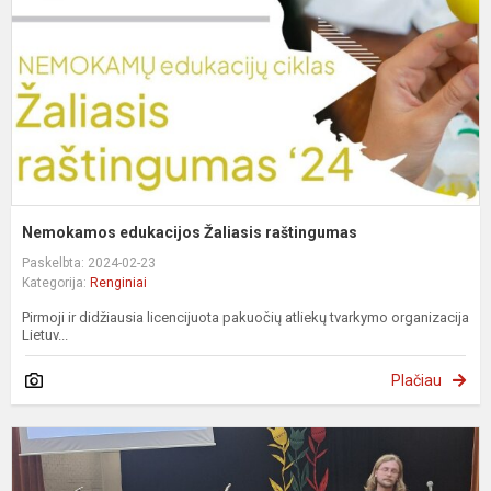
Nemokamos edukacijos Žaliasis raštingumas
Paskelbta: 2024-02-23
Kategorija:
Renginiai
Pirmoji ir didžiausia licencijuota pakuočių atliekų tvarkymo organizacija
Lietuv...
Plačiau
M
l
j