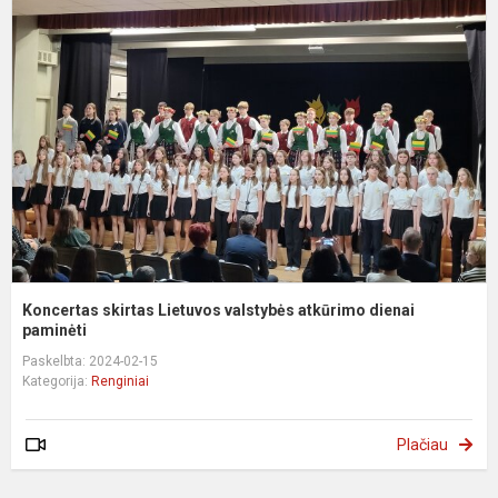
s
L
v
a
d
p
Koncertas skirtas Lietuvos valstybės atkūrimo dienai
paminėti
Paskelbta: 2024-02-15
Kategorija:
Renginiai
Plačiau