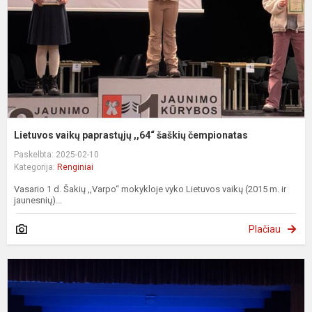
č
Lietuvos vaikų paprastųjų ,,64“ šaškių čempionatas
Paskelbta: 2025-02-10
Kategorija:
Renginiai
Vasario 1 d. Šakių ,,Varpo“ mokykloje vyko Lietuvos vaikų (2015 m. ir
jaunesnių)...
Plačiau
P
k