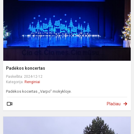
Padėkos koncertas
Paskelbta: 2024-12-12
Kategorija:
Renginiai
Padėkos kocertas ,,Varpo" mokykloje.
Plačiau
E
į
š