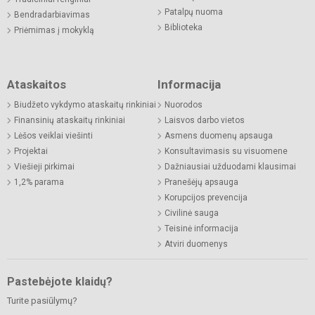
Patalpų nuoma
Bendradarbiavimas
Biblioteka
Priėmimas į mokyklą
Ataskaitos
Informacija
Biudžeto vykdymo ataskaitų rinkiniai
Nuorodos
Finansinių ataskaitų rinkiniai
Laisvos darbo vietos
Lėšos veiklai viešinti
Asmens duomenų apsauga
Projektai
Konsultavimasis su visuomene
Viešieji pirkimai
Dažniausiai užduodami klausimai
1,2% parama
Pranešėjų apsauga
Korupcijos prevencija
Civilinė sauga
Teisinė informacija
Atviri duomenys
Pastebėjote klaidų?
Turite pasiūlymų?