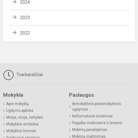
2024
2023
2022
Tvarkaraščiai
Mokykla
Paslaugos
Apie mokyklą
Ikimokyklinis-priešmokyklinis
ugdymas
Ugdymo aplinka
Neformalusis švietimas
Misija, vizija, vertybės
Pagalba mokiniams ir tėvams
Mokyklos simboliai
Mokinių pavėžėjimas
Mokyklos himnas
Mokinių maitinimas
Tradiciniai renginiai