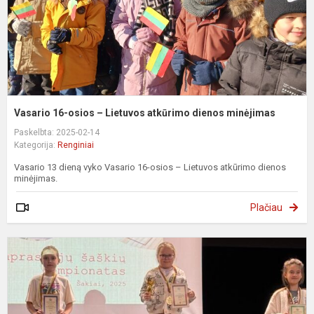
d
m
Vasario 16-osios – Lietuvos atkūrimo dienos minėjimas
Paskelbta: 2025-02-14
Kategorija:
Renginiai
Vasario 13 dieną vyko Vasario 16-osios – Lietuvos atkūrimo dienos
minėjimas.
Plačiau
L
v
p
,
š