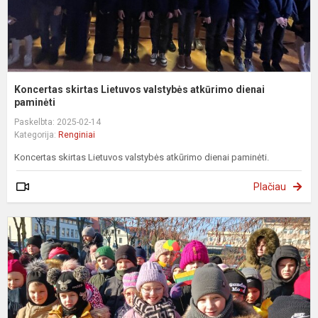
Koncertas skirtas Lietuvos valstybės atkūrimo dienai
paminėti
Paskelbta: 2025-02-14
Kategorija:
Renginiai
Koncertas skirtas Lietuvos valstybės atkūrimo dienai paminėti.
Plačiau
V
1
o
–
L
a