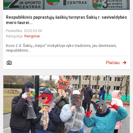
Respublikinis paprastųjų šaškių turnyras Šakių r. savivaldybės
mero taurei...
Paskelbta: 2025-03-06
Kategorija:
Renginiai
Kovo 2 d. Šakių „Varpo“ mokykloje vyko tradicinis, jau devintasis,
respublikinis...
Plačiau
U
š