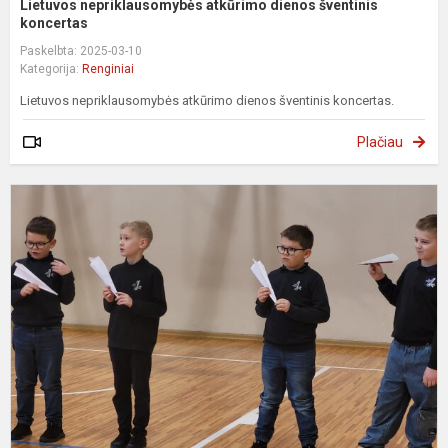
Lietuvos nepriklausomybės atkūrimo dienos šventinis
koncertas
Paskelbta: 2025-03-10
Kategorija:
Renginiai
Lietuvos nepriklausomybės atkūrimo dienos šventinis koncertas.
Plačiau
P
l
s
v