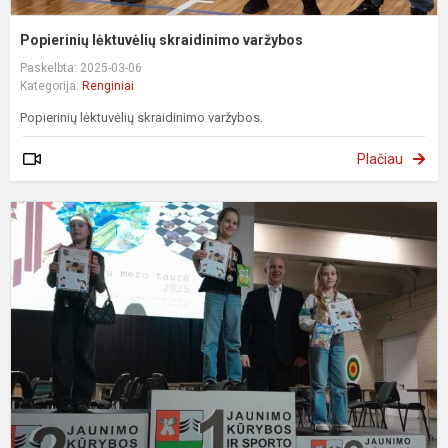
Popierinių lėktuvėlių skraidinimo varžybos
Paskelbta: 2025-03-06
Kategorija:
Renginiai
Popierinių lėktuvėlių skraidinimo varžybos.
Plačiau
R
p
š
t
Š
r.
s