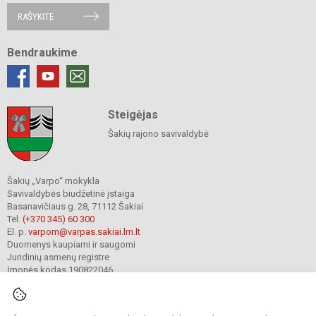
RAŠYKITE
Bendraukime
Steigėjas
Šakių rajono savivaldybė
Šakių „Varpo“ mokykla
Savivaldybės biudžetinė įstaiga
Basanavičiaus g. 28, 71112 Šakiai
Tel.
(+370 345) 60 300
El. p.
varpom@varpas.sakiai.lm.lt
Duomenys kaupiami ir saugomi
Juridinių asmenų registre
Įmonės kodas 190822046