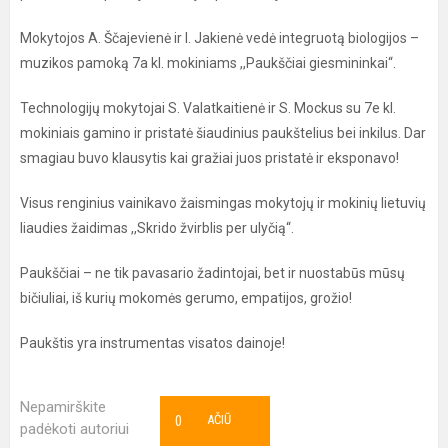
Mokytojos A. Ščajevienė ir I. Jakienė vedė integruotą biologijos –
muzikos pamoką 7a kl. mokiniams ,,Paukščiai giesmininkai“.
Technologijų mokytojai S. Valatkaitienė ir S. Mockus su 7e kl.
mokiniais gamino ir pristatė šiaudinius paukštelius bei inkilus. Dar
smagiau buvo klausytis kai gražiai juos pristatė ir eksponavo!
Visus renginius vainikavo žaismingas mokytojų ir mokinių lietuvių
liaudies žaidimas ,,Skrido žvirblis per ulyčią“.
Paukščiai – ne tik pavasario žadintojai, bet ir nuostabūs mūsų
bičiuliai, iš kurių mokomės gerumo, empatijos, grožio!
Paukštis yra instrumentas visatos dainoje!
Nepamirškite
0
AČIŪ
padėkoti autoriui