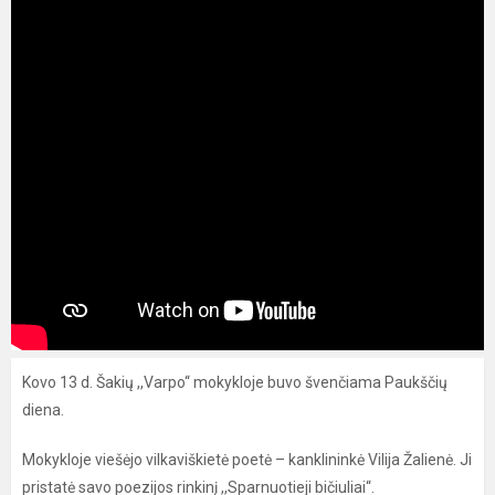
Kovo 13 d. Šakių ,,Varpo“ mokykloje buvo švenčiama Paukščių
diena.
Mokykloje viešėjo vilkaviškietė poetė – kanklininkė Vilija Žalienė. Ji
pristatė savo poezijos rinkinį ,,Sparnuotieji bičiuliai“.