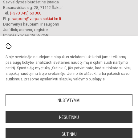
Savivaldybės biudžetinė įstaiga
Basanavičiaus g. 28, 71112 Šakiai
Tel.
(+370 345) 60 300
El. p.
varpom@varpas.sakiai.lm.lt
Duomenys kaupiami ir saugomi
Juridinių asmenų registre
Įmonės kodas 190822046
Šioje svetainėje naudojame slapukus siekdami užtikrinti jums teikiamų
© 2023. Šakių „Varpo“ mokykla. Visos teisės saugomos.
Kopijuoti turinį be raštiško mokyklos sutikimo griežtai draudžiama.
paslaugų kokybę, analizuoti svetainės naudojimą ir optimizuoti naršymo
patirtį. Spustelėję mygtuką „Sutinku“, jūs patvirtinate, kad sutinkate su visų
Prieinamumo paraiška
Slapukų politika
Privatumo politika
slapukų naudojimu šioje svetainėje. Jei norite atšaukti arba pakeisti savo
sutikimus, prašome apsilankyti
slapukų valdymo puslapyje
.
Sumanus būdas atnaujinti
mokyklos interneto
svetainę
NUSTATYMAI
NESUTINKU
SUTINKU