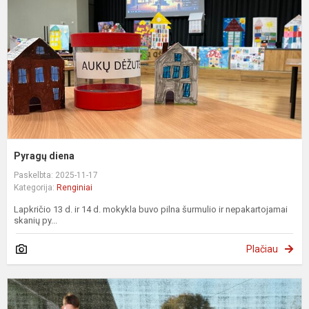
Pyragų diena
Paskelbta: 2025-11-17
Kategorija:
Renginiai
Lapkričio 13 d. ir 14 d. mokykla buvo pilna šurmulio ir nepakartojamai
skanių py...
Plačiau
,
m