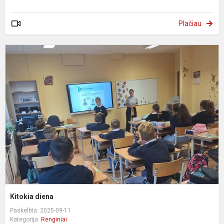
Plačiau
K
d
Kitokia diena
Paskelbta: 2025-09-11
Kategorija:
Renginiai