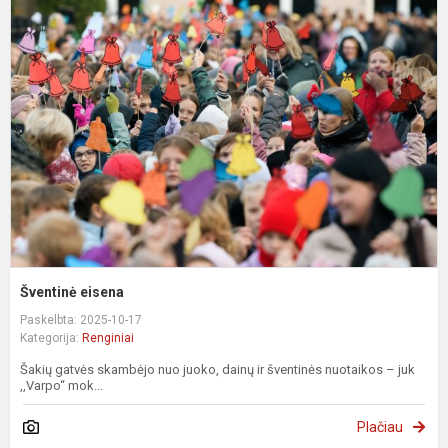
e
Šventinė eisena
Paskelbta: 2025-10-17
Kategorija:
Renginiai
Šakių gatvės skambėjo nuo juoko, dainų ir šventinės nuotaikos – juk
,,Varpo“ mok...
Plačiau