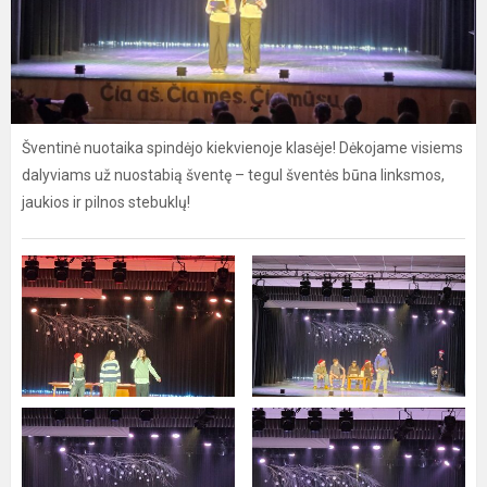
Šventinė nuotaika spindėjo kiekvienoje klasėje! Dėkojame visiems
dalyviams už nuostabią šventę – tegul šventės būna linksmos,
jaukios ir pilnos stebuklų!