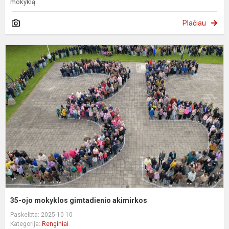
mokyklą.
Plačiau
3
o
m
g
a
35-ojo mokyklos gimtadienio akimirkos
Paskelbta: 2025-10-10
Kategorija:
Renginiai