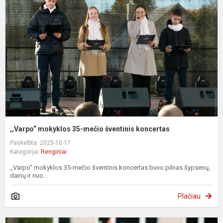
3
m
š
k
,,Varpo“ mokyklos 35-mečio šventinis koncertas
Paskelbta: 2025-10-17
Kategorija:
Renginiai
,,Varpo“ mokyklos 35-mečio šventinis koncertas buvo pilnas šypsenų,
dainų ir nuo...
Plačiau
Š