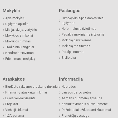
Mokykla
Paslaugos
Apie mokyklą
Ikimokyklinis-priešmokyklinis
ugdymas
Ugdymo aplinka
Neformalusis švietimas
Misija, vizija, vertybės
Pagalba mokiniams ir tėvams
Mokyklos simboliai
Mokinių pavėžėjimas
Mokyklos himnas
Mokinių maitinimas
Tradiciniai renginiai
Patalpų nuoma
Bendradarbiavimas
Biblioteka
Priėmimas į mokyklą
Ataskaitos
Informacija
Biudžeto vykdymo ataskaitų rinkiniai
Nuorodos
Finansinių ataskaitų rinkiniai
Laisvos darbo vietos
Lėšos veiklai viešinti
Asmens duomenų apsauga
Projektai
Konsultavimasis su visuomene
Viešieji pirkimai
Dažniausiai užduodami klausimai
1,2% parama
Pranešėjų apsauga