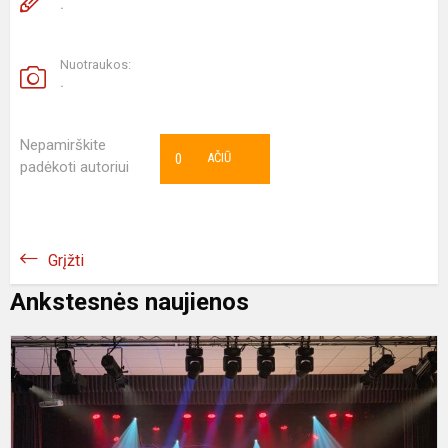
.
Nuotraukos:
.
Nepamirškite
0
AČIŪ
padėkoti autoriui
Grįžti
Ankstesnės naujienos
P
k