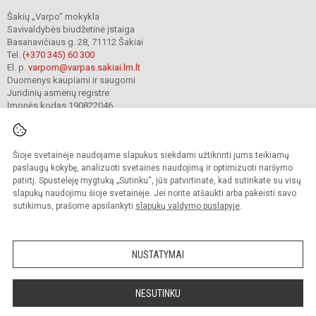
Šakių „Varpo“ mokykla
Savivaldybės biudžetinė įstaiga
Basanavičiaus g. 28, 71112 Šakiai
Tel.
(+370 345) 60 300
El. p.
varpom@varpas.sakiai.lm.lt
Duomenys kaupiami ir saugomi
Juridinių asmenų registre
Įmonės kodas 190822046
Šioje svetainėje naudojame slapukus siekdami užtikrinti jums teikiamų
© 2023. Šakių „Varpo“ mokykla. Visos teisės saugomos.
Kopijuoti turinį be raštiško mokyklos sutikimo griežtai draudžiama.
paslaugų kokybę, analizuoti svetainės naudojimą ir optimizuoti naršymo
patirtį. Spustelėję mygtuką „Sutinku“, jūs patvirtinate, kad sutinkate su visų
Prieinamumo paraiška
Slapukų politika
Privatumo politika
slapukų naudojimu šioje svetainėje. Jei norite atšaukti arba pakeisti savo
sutikimus, prašome apsilankyti
slapukų valdymo puslapyje
.
Sumanus būdas atnaujinti
mokyklos interneto
svetainę
NUSTATYMAI
NESUTINKU