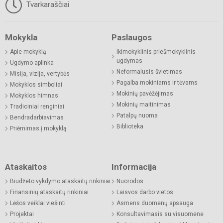
Tvarkaraščiai
Mokykla
Paslaugos
Apie mokyklą
Ikimokyklinis-priešmokyklinis
ugdymas
Ugdymo aplinka
Neformalusis švietimas
Misija, vizija, vertybės
Pagalba mokiniams ir tėvams
Mokyklos simboliai
Mokinių pavėžėjimas
Mokyklos himnas
Mokinių maitinimas
Tradiciniai renginiai
Patalpų nuoma
Bendradarbiavimas
Biblioteka
Priėmimas į mokyklą
Ataskaitos
Informacija
Biudžeto vykdymo ataskaitų rinkiniai
Nuorodos
Finansinių ataskaitų rinkiniai
Laisvos darbo vietos
Lėšos veiklai viešinti
Asmens duomenų apsauga
Projektai
Konsultavimasis su visuomene