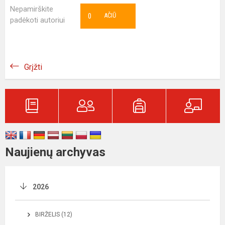
Nepamirškite
0
AČIŪ
padėkoti autoriui
Grįžti
Naujienų archyvas
2026
BIRŽELIS (12)