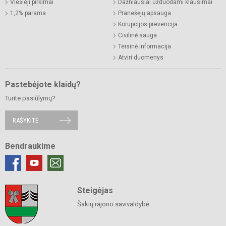
Viešieji pirkimai
Dažniausiai užduodami klausimai
1,2% parama
Pranešėjų apsauga
Korupcijos prevencija
Civilinė sauga
Teisinė informacija
Atviri duomenys
Pastebėjote klaidų?
Turite pasiūlymų?
RAŠYKITE
Bendraukime
Steigėjas
Šakių rajono savivaldybė