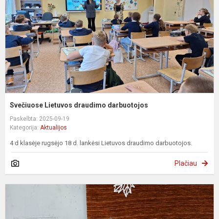
Svečiuose Lietuvos draudimo darbuotojos
Paskelbta: 2025-09-19
Kategorija:
Aktualijos
4 d klasėje rugsėjo 18 d. lankėsi Lietuvos draudimo darbuotojos.
Plačiau
K
M
K