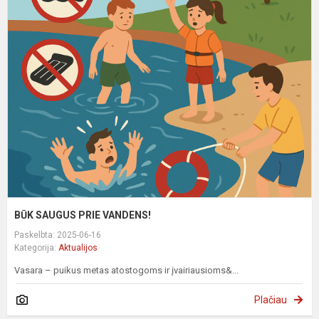
B
S
P
V
BŪK SAUGUS PRIE VANDENS!
Paskelbta: 2025-06-16
Kategorija:
Aktualijos
Vasara – puikus metas atostogoms ir įvairiausioms&...
Plačiau