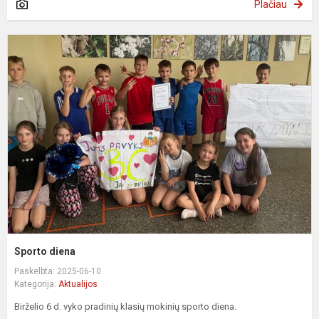
Plačiau
S
d
Sporto diena
Paskelbta: 2025-06-10
Kategorija:
Aktualijos
Birželio 6 d. vyko pradinių klasių mokinių sporto diena.