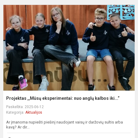
P
,
e
n
a
k
ik
Projektas ,,Mūsų eksperimentai: nuo anglų kalbos iki...“
Paskelbta: 2025-06-12
Kategorija:
Aktualijos
Ar įmanoma nupiešti piešinį naudojant vaisų ir daržovių sultis arba
kavą? Ar dir...