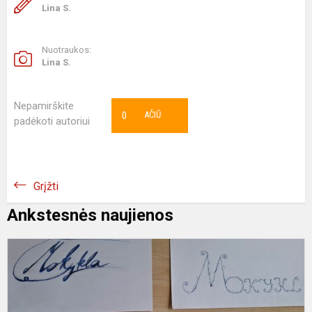
Lina S.
Nuotraukos:
Lina S.
Nepamirškite
0
AČIŪ
padėkoti autoriui
Grįžti
Ankstesnės naujienos
K