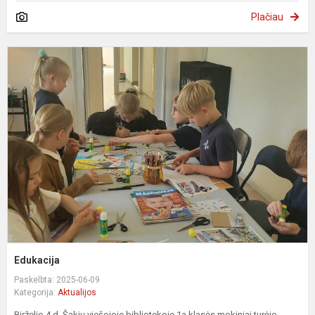
Plačiau
E
Edukacija
Paskelbta: 2025-06-09
Kategorija:
Aktualijos
Birželio 4 d. Šakių viešojoje bibliotekoje 1a klasės mokiniai turėjo