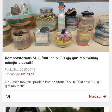
Č
1
ų
g
m
m
Kompozitoriaus M. K. Čiurlionio 150-ųjų gimimo metinių
minėjimo savaitė
Paskelbta: 2025-09-16
Kategorija:
Aktualijos
2 c klasės mokiniai pradėjo kompozitoriaus M. K. Čiurlionio 150-ųjų
gimimo metin...
Plačiau
K