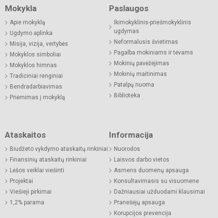
Mokykla
Paslaugos
Apie mokyklą
Ikimokyklinis-priešmokyklinis
ugdymas
Ugdymo aplinka
Neformalusis švietimas
Misija, vizija, vertybės
Pagalba mokiniams ir tėvams
Mokyklos simboliai
Mokinių pavėžėjimas
Mokyklos himnas
Mokinių maitinimas
Tradiciniai renginiai
Patalpų nuoma
Bendradarbiavimas
Biblioteka
Priėmimas į mokyklą
Ataskaitos
Informacija
Biudžeto vykdymo ataskaitų rinkiniai
Nuorodos
Finansinių ataskaitų rinkiniai
Laisvos darbo vietos
Lėšos veiklai viešinti
Asmens duomenų apsauga
Projektai
Konsultavimasis su visuomene
Viešieji pirkimai
Dažniausiai užduodami klausimai
1,2% parama
Pranešėjų apsauga
Korupcijos prevencija