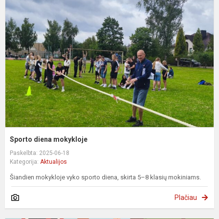
d
m
Sporto diena mokykloje
Paskelbta: 2025-06-18
Kategorija:
Aktualijos
Šiandien mokykloje vyko sporto diena, skirta 5–8 klasių mokiniams.
Plačiau