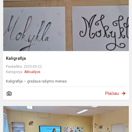
Kaligrafija
Paskelbta: 2025-09-22
Kategorija:
Aktualijos
Kaligrafija – gražaus rašymo menas.
Plačiau
S
L
d
d