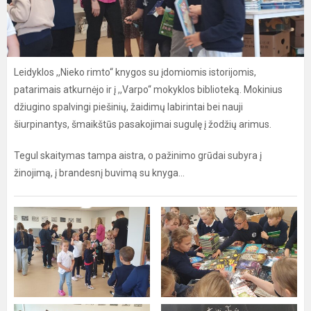
Leidyklos ,,Nieko rimto“ knygos su įdomiomis istorijomis,
patarimais atkurnėjo ir į ,,Varpo“ mokyklos biblioteką. Mokinius
džiugino spalvingi piešinių, žaidimų labirintai bei nauji
šiurpinantys, šmaikštūs pasakojimai sugulę į žodžių arimus.
Tegul skaitymas tampa aistra, o pažinimo grūdai subyra į
žinojimą, į brandesnį buvimą su knyga...