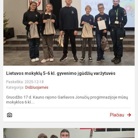
6
kl
g
į
v
Lietuvos mokyklų 5-6 kl. gyvenimo įgūdžių varžytuvės
Paskelbta: 2025-12-18
Kategorija:
Didžiuojamės
Gruodžio 17 d. Kauno rajono Garliavos Jonučių progimnazijoje mūsų
mokyklos 6 kl....
Plačiau
K