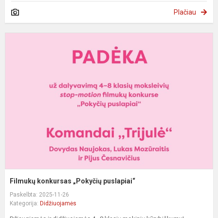
Plačiau
F
k
„
p
Filmukų konkursas „Pokyčių puslapiai“
Paskelbta: 2025-11-26
Kategorija:
Didžiuojamės