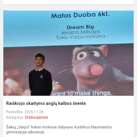
R
s
a
k
š
Raiškiojo skaitymo anglų kalbos šventė
Paskelbta: 2025-11-28
Kategorija:
Didžiuojamės
Šakių „Varpo“ keturi mokiniai dalyvavo Kudirkos Naumiesčio
gimnazijoje vykusioje...