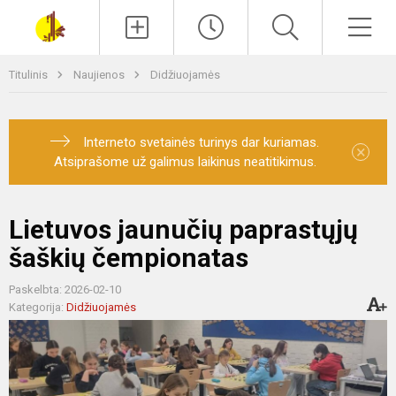
Paieška
Men
Titulinis
Naujienos
Didžiuojamės
Interneto svetainės turinys dar kuriamas.
×
Atsiprašome už galimus laikinus neatitikimus.
Lietuvos jaunučių paprastųjų
šaškių čempionatas
Paskelbta: 2026-02-10
Kategorija:
Didžiuojamės