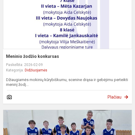
Meninio žodžio konkursas
Paskelbta: 2026-02-09
Kategorija:
Didžiuojamės
Džiaugiamės mokinių kūrybiškumu, scenine drąsa ir gebėjimu perteikti
meninį žodį...
Plačiau
B
k
k
–