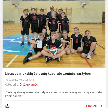
L
m
ž
k
z
v
Lietuvos mokyklų žaidynių kvadrato zoninės varžybos
Paskelbta: 2025-12-01
Kategorija:
Didžiuojamės
Pradinių klasių komanda dalyvavo Lietuvos mokyklų žaidynių kvadrato
zoninėse var...
Plačiau