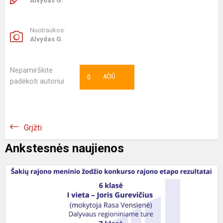
Alvydas G.
Nuotraukos:
Alvydas G.
Nepamirškite
0
AČIŪ
padėkoti autoriui
Grįžti
Ankstesnės naujienos
M
ž
k