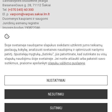
Savivaldybės biudžetinė įstaiga
Basanavičiaus g. 28, 71112 Šakiai
Tel.
(+370 345) 60 300
El. p.
varpom@varpas.sakiai.lm.lt
Duomenys kaupiami ir saugomi
Juridinių asmenų registre
Įmonės kodas 190822046
Šioje svetainėje naudojame slapukus siekdami užtikrinti jums teikiamų
© 2023. Šakių „Varpo“ mokykla. Visos teisės saugomos.
Kopijuoti turinį be raštiško mokyklos sutikimo griežtai draudžiama.
paslaugų kokybę, analizuoti svetainės naudojimą ir optimizuoti naršymo
patirtį. Spustelėję mygtuką „Sutinku“, jūs patvirtinate, kad sutinkate su visų
Prieinamumo paraiška
Slapukų politika
Privatumo politika
slapukų naudojimu šioje svetainėje. Jei norite atšaukti arba pakeisti savo
sutikimus, prašome apsilankyti
slapukų valdymo puslapyje
.
Sumanus būdas atnaujinti
mokyklos interneto
svetainę
NUSTATYMAI
NESUTINKU
SUTINKU