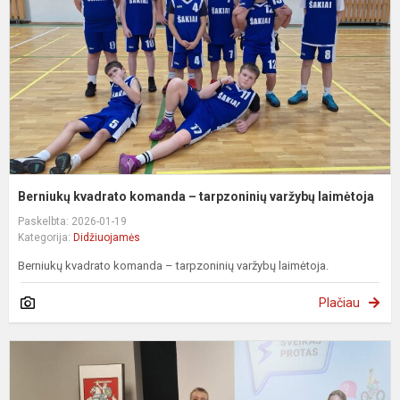
t
v
l
Berniukų kvadrato komanda – tarpzoninių varžybų laimėtoja
Paskelbta: 2026-01-19
Kategorija:
Didžiuojamės
Berniukų kvadrato komanda – tarpzoninių varžybų laimėtoja.
Plačiau
L
m
5