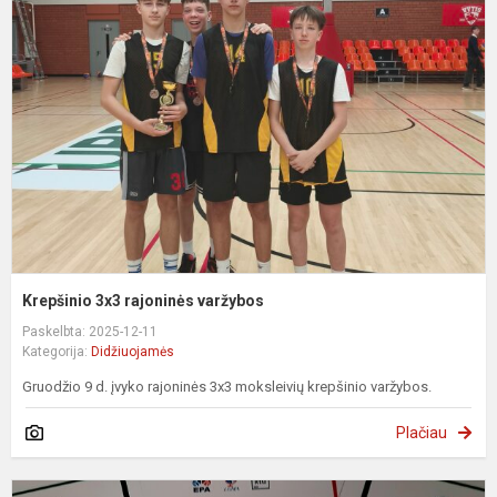
3
r
v
Krepšinio 3x3 rajoninės varžybos
Paskelbta: 2025-12-11
Kategorija:
Didžiuojamės
Gruodžio 9 d. įvyko rajoninės 3x3 moksleivių krepšinio varžybos.
Plačiau
N