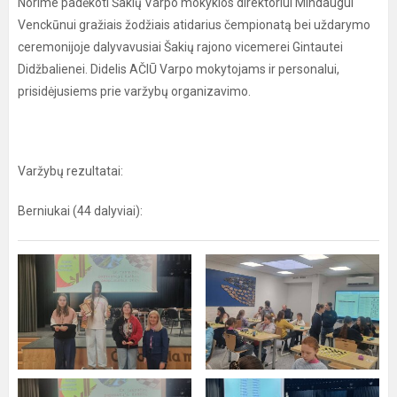
Norime padėkoti Šakių Varpo mokyklos direktoriui Mindaugui
Venckūnui gražiais žodžiais atidarius čempionatą bei uždarymo
ceremonijoje dalyvavusiai Šakių rajono vicemerei Gintautei
Didžbalienei. Didelis AČIŪ Varpo mokytojams ir personalui,
prisidėjusiems prie varžybų organizavimo.
Varžybų rezultatai:
Berniukai (44 dalyviai):