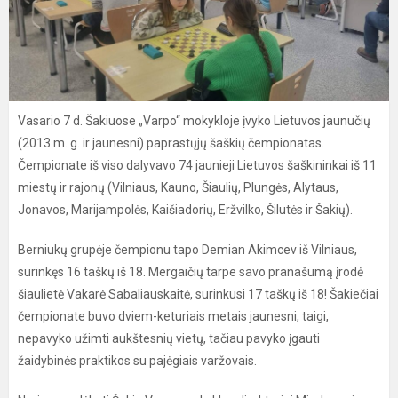
Vasario 7 d. Šakiuose „Varpo“ mokykloje įvyko Lietuvos jaunučių
(2013 m. g. ir jaunesni) paprastųjų šaškių čempionatas.
Čempionate iš viso dalyvavo 74 jaunieji Lietuvos šaškininkai iš 11
miestų ir rajonų (Vilniaus, Kauno, Šiaulių, Plungės, Alytaus,
Jonavos, Marijampolės, Kaišiadorių, Eržvilko, Šilutės ir Šakių).
Berniukų grupėje čempionu tapo Demian Akimcev iš Vilniaus,
surinkęs 16 taškų iš 18. Mergaičių tarpe savo pranašumą įrodė
šiaulietė Vakarė Sabaliauskaitė, surinkusi 17 taškų iš 18! Šakiečiai
čempionate buvo dviem-keturiais metais jaunesni, taigi,
nepavyko užimti aukštesnių vietų, tačiau pavyko įgauti
žaidybinės praktikos su pajėgiais varžovais.