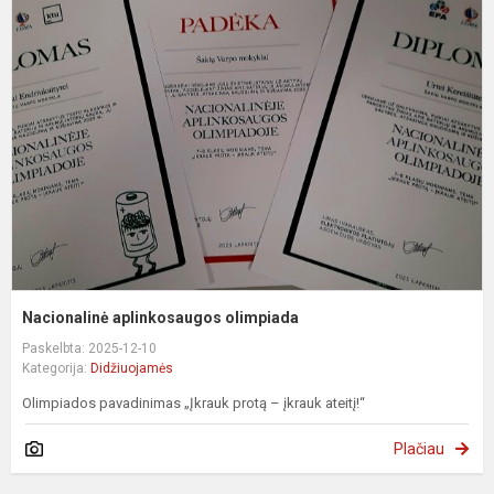
a
o
Nacionalinė aplinkosaugos olimpiada
Paskelbta: 2025-12-10
Kategorija:
Didžiuojamės
Olimpiados pavadinimas „Įkrauk protą – įkrauk ateitį!“
Plačiau