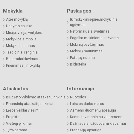
Mokykla
Paslaugos
Apie mokyklą
Ikimokyklinis-priešmokyklinis
ugdymas
Ugdymo aplinka
Neformalusis švietimas
Misija, vizija, vertybės
Pagalba mokiniams ir tėvams
Mokyklos simboliai
Mokinių pavėžėjimas
Mokyklos himnas
Mokinių maitinimas
Tradiciniai renginiai
Patalpų nuoma
Bendradarbiavimas
Biblioteka
Priėmimas į mokyklą
Ataskaitos
Informacija
Biudžeto vykdymo ataskaitų rinkiniai
Nuorodos
Finansinių ataskaitų rinkiniai
Laisvos darbo vietos
Lėšos veiklai viešinti
Asmens duomenų apsauga
Projektai
Konsultavimasis su visuomene
Viešieji pirkimai
Dažniausiai užduodami klausimai
1,2% parama
Pranešėjų apsauga