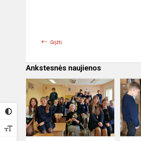
Grįžti
Ankstesnės naujienos
Ypatinga
pamoka