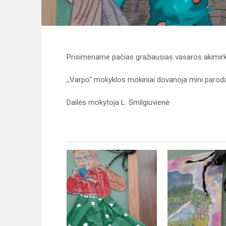
Prisimename pačias gražiausias vasaros akimirka
,,Varpo“ mokyklos mokiniai dovanoja mini parodą 
Dailės mokytoja L. Smilgiuvienė