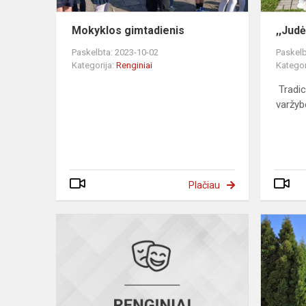
Mokyklos gimtadienis
,,Jud
Paskelbta: 2023-10-02
Paskelb
Kategorija:
Renginiai
Kategor
Tradic
varžyb
Plačiau
„Komunikaci