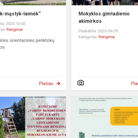
ėk-mąstyk-laimėk“
Mokyklos gimtadienio
akimirkos
ta: 2023-10-02
ija:
Renginiai
Paskelbta: 2023-09-29
Kategorija:
Renginiai
inės orientacinės penktokų
os.
Plačiau
Pla
ja“
Kviečiame