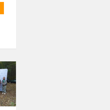
Jaunųjų
šaulių
žygis