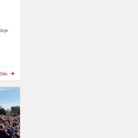
doje.
čiau
Mokyklos
gimtadienio
akimirkos