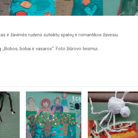
s ir žavimės rudens suteiktu spalvų ir romantikos žavesiu.
,,Bobos, bobai ir vasaros“. Foto žiūrovo teismui.