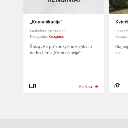
„Komunikacija“
Kvieč
Paskelbta: 2023-09-29
Paskelb
Kategorija:
Renginiai
Kategor
Šakių „Varpo“ mokyklos kūrybinio
Rugsėj
darbo tema „Komunikacija“.
val.
Plačiau