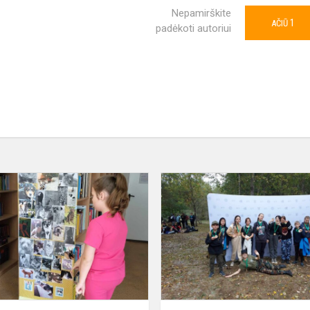
Nepamirškite
1
AČIŪ
padėkoti autoriui
Pasaulinė
gyvūnų
diena