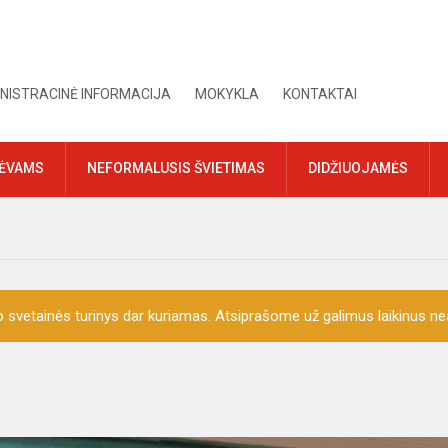
NISTRACINĖ INFORMACIJA
MOKYKLA
KONTAKTAI
TĖVAMS
NEFORMALUSIS ŠVIETIMAS
DIDŽIUOJAMĖS
o svetainės turinys dar kuriamas. Atsiprašome už galimus laikinus nea