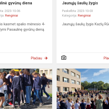
linė gyvūnų diena
Jaunųjų šaulių žygis
ta: 2023-10-06
Paskelbta: 2023-10-03
ija:
Renginiai
Kategorija:
Renginiai
is kasmet spalio mėnesio 4-
Jaunųjų šaulių žygis Kazlų Rū
žymi Pasaulinę gyvūnų dieną.
Plačiau
Pla
,,Judėk-
mąstyk-
laimėk“