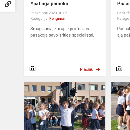
Ypatinga pamoka
Pasau
Paskelbta: 2023-10-06
Paskelb
Kategorija:
Renginiai
Kategor
Smagiausia, kai apie profesijas
Pasaul
pasakoja savo srities specialistai.
ąją pa
Plačiau
Mokyklos
gimtadienis