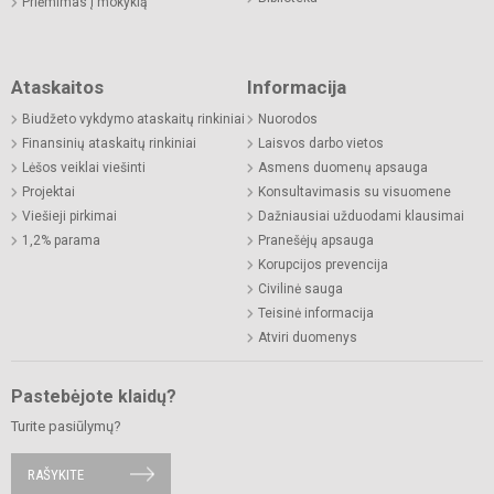
Priėmimas į mokyklą
Ataskaitos
Informacija
Biudžeto vykdymo ataskaitų rinkiniai
Nuorodos
Finansinių ataskaitų rinkiniai
Laisvos darbo vietos
Lėšos veiklai viešinti
Asmens duomenų apsauga
Projektai
Konsultavimasis su visuomene
Viešieji pirkimai
Dažniausiai užduodami klausimai
1,2% parama
Pranešėjų apsauga
Korupcijos prevencija
Civilinė sauga
Teisinė informacija
Atviri duomenys
Pastebėjote klaidų?
Turite pasiūlymų?
RAŠYKITE