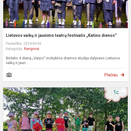
Lietuvos vaikų ir jaunimo teatrų festivalis „Katino dienos“
Paskelbta: 2024-06-06
Kategorija:
Renginiai
Birželio 4 dieną „Varpo“ mokyklos dramos studija dalyvavo Lietuvos
vaikų ir jaun...
Plačiau
S
d