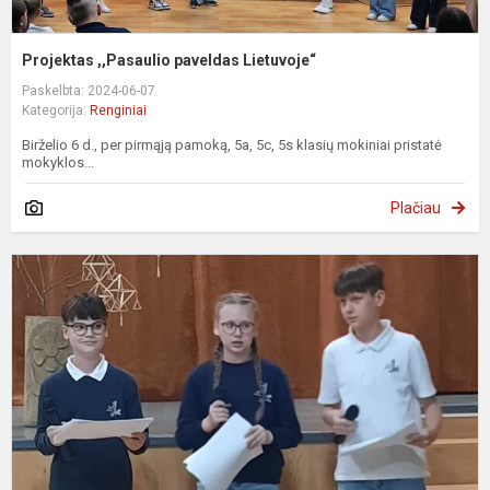
Projektas ,,Pasaulio paveldas Lietuvoje“
Paskelbta: 2024-06-07
Kategorija:
Renginiai
Birželio 6 d., per pirmąją pamoką, 5a, 5c, 5s klasių mokiniai pristatė
mokyklos...
Plačiau
,,
k
m
d
t