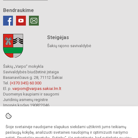
Bendraukime
Steigėjas
Šakių rajono savivaldybė
Šakių „Varpo“ mokykla
Savivaldybės biudžetinė įstaiga
Basanavičiaus g. 28, 71112 Šakiai
Tel.
(+370 345) 60 300
El. p.
varpom@varpas.sakiai.lm.lt
Duomenys kaupiami ir saugomi
Juridinių asmenų registre
Įmonės kodas 190822046
Šioje svetainėje naudojame slapukus siekdami užtikrinti jums teikiamų
© 2023. Šakių „Varpo“ mokykla. Visos teisės saugomos.
Kopijuoti turinį be raštiško mokyklos sutikimo griežtai draudžiama.
paslaugų kokybę, analizuoti svetainės naudojimą ir optimizuoti naršymo