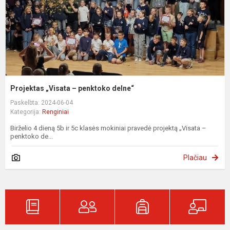
Projektas „Visata – penktoko delne“
Paskelbta: 2024-06-04
Kategorija:
Renginiai
Birželio 4 dieną 5b ir 5c klasės mokiniai pravedė projektą „Visata –
penktoko de...
Plačiau