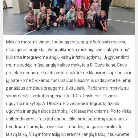
Mokslo metams einant į pabaigą mes, grupė 5c klasės mokinių,
užbaigėme projektą ,,Vienuolikmečių mokinių fizinis aktyvumas“,
kuriame integravome anglų kalbą ir fizinį ugdymą. Jį įgyvendinti
mums padėjo mūsų anglų kalbos mokytoja R. Gudaitienė. Savo
projekte derinome keletą veiklų: sukūrėme klausimus apklausai ir
ją pateikėme 5-okams, tuos pačius klausimus uždavėme keliems
panašaus amžiaus draugams iš kitų šalių. Padarėme interviu su
visuomenės sveikatos specialiste J. Gražinskiene ir fizinio
ugdymo mokytoju A. Ulinsku. Pravedėme integruotą fizinio
ugdymo ir anglų kalbos pamoką 1c klasės mokiniams. Po to viską
apibendrinome. Taip pat dar paieškojome patarimų sau ir savo
bendraamžiams, kaip sveikiau ir naudingiau galime praleisti
laisvą laiką. Visą informaciją išvertėme į anglų kalbą ir sukūrėme