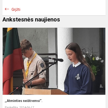
Grįžti
Ankstesnės naujienos
,
n
,,Atminties neištremsi“.
Paskelbta: 2024-06-17