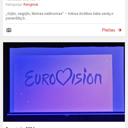
Kategorija:
Renginiai
,,Grįžo, negrįžo, likimas nežinomas“ – tokius žodžius šalia vardų ir
pavardžių b...
Plačiau
E
2