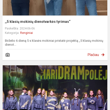
,,5 klasių mokinių dienotvarkės tyrimas“
Paskelbta: 2024-06-06
Kategorija:
Renginiai
Birželio 6 dieną 5 s klasės mokiniai pristatė projektą ,,5 klasių mokinių
dienot...
Plačiau
L
v
ir
j
t
f
„
d