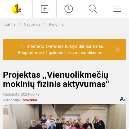
Paieška
Men
Titulinis
Naujienos
Renginiai
Interneto svetainės turinys dar kuriamas.
×
Atsiprašome už galimus laikinus neatitikimus.
Projektas ,,Vienuolikmečių
mokinių fizinis aktyvumas“
Paskelbta: 2024-06-18
Kategorija:
Renginiai