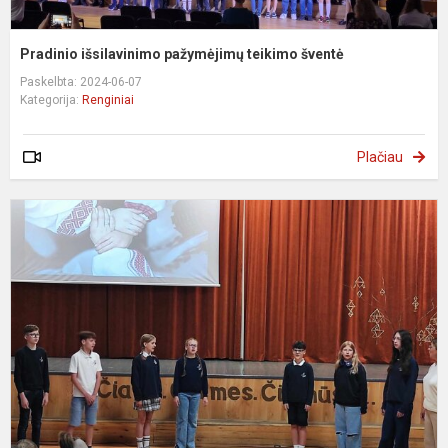
Pradinio išsilavinimo pažymėjimų teikimo šventė
Paskelbta: 2024-06-07
Kategorija:
Renginiai
Plačiau
P
,
p
L