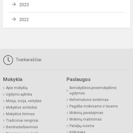
2023
2022
Tvarkaraščiai
Mokykla
Paslaugos
Apie mokyklą
Ikimokyklinis-priešmokyklinis
ugdymas
Ugdymo aplinka
Neformalusis švietimas
Misija, vizija, vertybės
Pagalba mokiniams ir tėvams
Mokyklos simboliai
Mokinių pavėžėjimas
Mokyklos himnas
Mokinių maitinimas
Tradiciniai renginiai
Patalpų nuoma
Bendradarbiavimas
Biblioteka