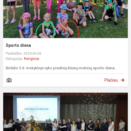
Sporto diena
Paskelbta: 2024-06-06
Kategorija:
Renginiai
Birželio 5 d. mokykloje vyko pradinių klasių mokinių sporto diena.
Plačiau
P
„
–
p
d