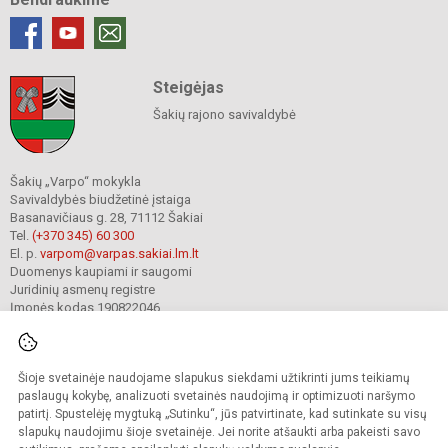
Steigėjas
Šakių rajono savivaldybė
Šakių „Varpo“ mokykla
Savivaldybės biudžetinė įstaiga
Basanavičiaus g. 28, 71112 Šakiai
Tel.
(+370 345) 60 300
El. p.
varpom@varpas.sakiai.lm.lt
Duomenys kaupiami ir saugomi
Juridinių asmenų registre
Įmonės kodas 190822046
Šioje svetainėje naudojame slapukus siekdami užtikrinti jums teikiamų
© 2023. Šakių „Varpo“ mokykla. Visos teisės saugomos.
Kopijuoti turinį be raštiško mokyklos sutikimo griežtai draudžiama.
paslaugų kokybę, analizuoti svetainės naudojimą ir optimizuoti naršymo
patirtį. Spustelėję mygtuką „Sutinku“, jūs patvirtinate, kad sutinkate su visų
Prieinamumo paraiška
Slapukų politika
Privatumo politika
slapukų naudojimu šioje svetainėje. Jei norite atšaukti arba pakeisti savo