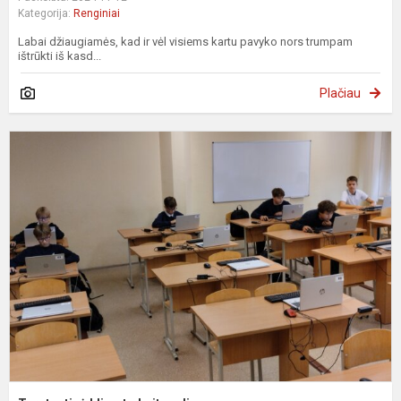
Kategorija:
Renginiai
Labai džiaugiamės, kad ir vėl visiems kartu pavyko nors trumpam
ištrūkti iš kasd...
Plačiau
T
k
k
d