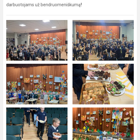
darbuotojams už bendruomeniškumą
!