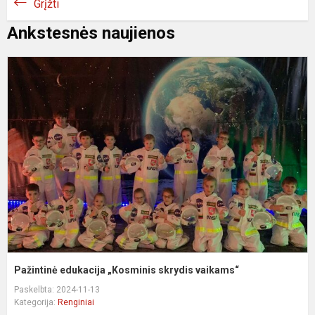
Grįžti
Ankstesnės naujienos
P
e
„
s
v
Pažintinė edukacija „Kosminis skrydis vaikams“
Paskelbta: 2024-11-13
Kategorija:
Renginiai