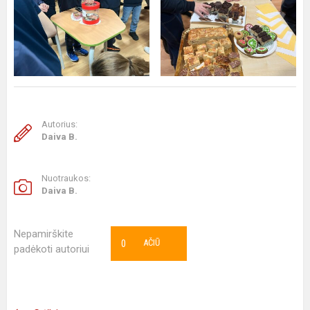
Autorius:
Daiva B.
Nuotraukos:
Daiva B.
Nepamirškite
0
AČIŪ
padėkoti autoriui