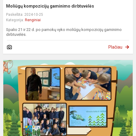
Moliūgų kompozicijų gaminimo dirbtuvėlės
Paskelbta: 2024-10-25
Kategorija:
Renginiai
Spalio 21 ir 22 d. po pamokų vyko moliūgų kompozicijų gaminimo
dirbtuvėlės.
Plačiau
T
k
k
d