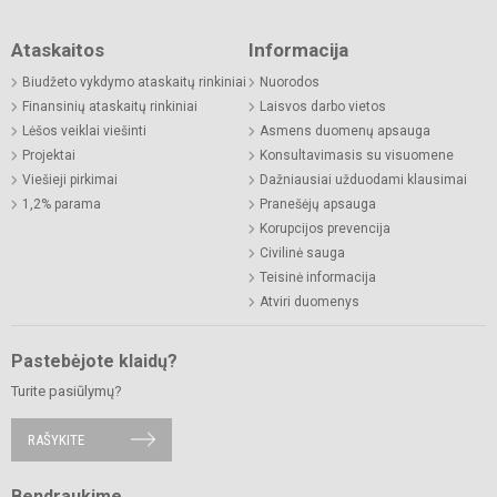
Ataskaitos
Informacija
Biudžeto vykdymo ataskaitų rinkiniai
Nuorodos
Finansinių ataskaitų rinkiniai
Laisvos darbo vietos
Lėšos veiklai viešinti
Asmens duomenų apsauga
Projektai
Konsultavimasis su visuomene
Viešieji pirkimai
Dažniausiai užduodami klausimai
1,2% parama
Pranešėjų apsauga
Korupcijos prevencija
Civilinė sauga
Teisinė informacija
Atviri duomenys
Pastebėjote klaidų?
Turite pasiūlymų?
RAŠYKITE
Bendraukime