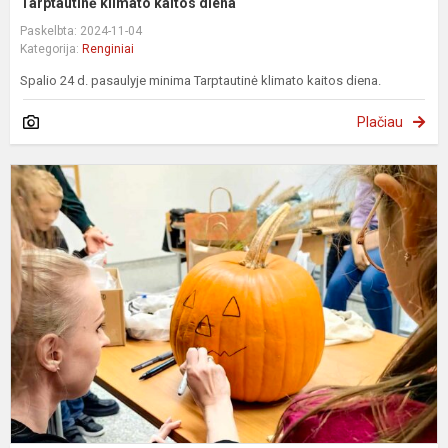
Tarptautinė klimato kaitos diena
Paskelbta: 2024-11-04
Kategorija:
Renginiai
Spalio 24 d. pasaulyje minima Tarptautinė klimato kaitos diena.
Plačiau
M
k
g
d