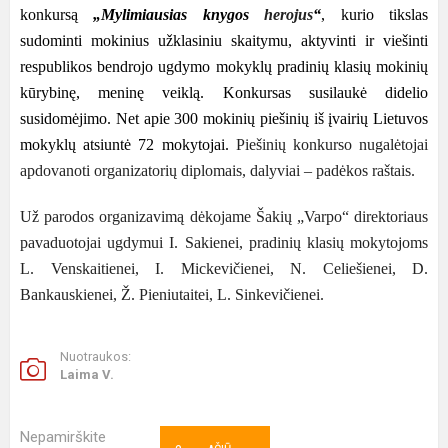
konkursą
„Mylimiausias knygos
herojus
“
, kurio tikslas
sudominti mokinius užklasiniu skaitymu, aktyvinti ir viešinti
respublikos bendrojo ugdymo mokyklų pradinių klasių mokinių
kūrybinę, meninę veiklą. Konkursas susilaukė didelio
susidomėjimo. Net apie 300 mokinių piešinių iš įvairių Lietuvos
mokyklų atsiuntė 72 mokytojai.
Piešinių konkurso nugalėtojai
apdovanoti organizatorių diplomais, dalyviai – padėkos raštais.
Už parodos organizavimą dėkojame Šakių „Varpo“ direktoriaus
pavaduotojai ugdymui I. Sakienei, pradinių klasių mokytojoms
L. Venskaitienei,
I. Mickevičienei, N. Celiešienei, D.
Bankauskienei, Ž. Pieniutaitei, L. Sinkevičienei.
Nuotraukos:
Laima V.
Nepamirškite