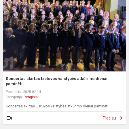
s
L
v
a
d
p
Koncertas skirtas Lietuvos valstybės atkūrimo dienai
paminėti
Paskelbta: 2025-02-14
Kategorija:
Renginiai
Koncertas skirtas Lietuvos valstybės atkūrimo dienai paminėti.
Plačiau