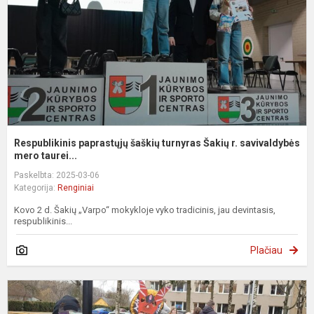
Š
r.
s
Respublikinis paprastųjų šaškių turnyras Šakių r. savivaldybės
mero taurei...
Paskelbta: 2025-03-06
Kategorija:
Renginiai
Kovo 2 d. Šakių „Varpo“ mokykloje vyko tradicinis, jau devintasis,
respublikinis...
Plačiau
U
š