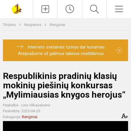
Paieška
Men
Titulinis
Naujienos
Renginiai
Interneto svetainės turinys dar kuriamas.
×
Atsiprašome už galimus laikinus neatitikimus.
Respublikinis pradinių klasių
mokinių piešinių konkursas
„Mylimiausias knygos herojus“
Paskelbė : Lina Vilkauskienė
Paskelbta: 2025-04-29
Kategorija:
Renginiai