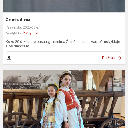
Žemės diena
Paskelbta: 2025-03-24
Kategorija:
Renginiai
Kovo 20 d. visame pasaulyje minima Žemės diena. ,,Varpo“ mokykloje
šios dienos m...
Plačiau
K
,
2