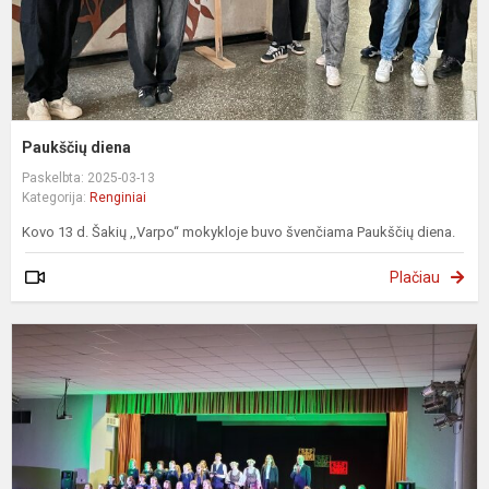
Paukščių diena
Paskelbta: 2025-03-13
Kategorija:
Renginiai
Kovo 13 d. Šakių ,,Varpo“ mokykloje buvo švenčiama Paukščių diena.
Plačiau
L
n
a
d
š
k