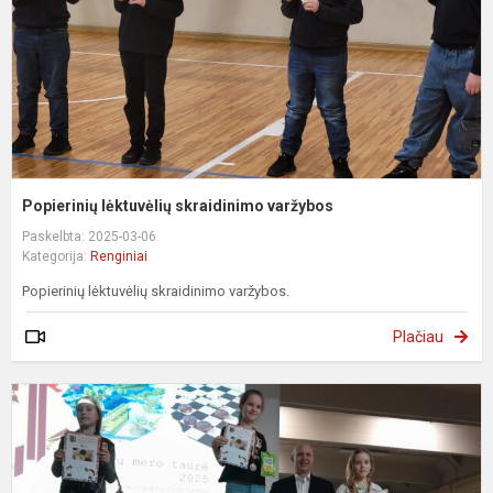
Popierinių lėktuvėlių skraidinimo varžybos
Paskelbta: 2025-03-06
Kategorija:
Renginiai
Popierinių lėktuvėlių skraidinimo varžybos.
Plačiau
R
p
š
t