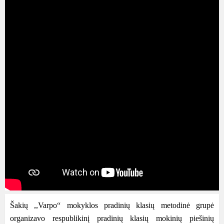
Šakių ,,Varpo“ mokyklos pradinių klasių metodinė grupė
organizavo respublikinį pradinių klasių mokinių piešinių