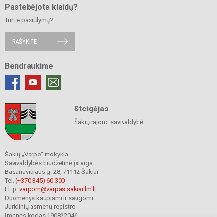
Pastebėjote klaidų?
Turite pasiūlymų?
RAŠYKITE
Bendraukime
Steigėjas
Šakių rajono savivaldybė
Šakių „Varpo“ mokykla
Savivaldybės biudžetinė įstaiga
Basanavičiaus g. 28, 71112 Šakiai
Tel.
(+370 345) 60 300
El. p.
varpom@varpas.sakiai.lm.lt
Duomenys kaupiami ir saugomi
Juridinių asmenų registre
Įmonės kodas 190822046