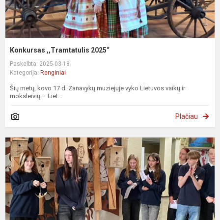
Konkursas ,,Tramtatulis 2025“
Paskelbta: 2025-03-18
Kategorija:
Renginiai
Šių metų, kovo 17 d. Zanavykų muziejuje vyko Lietuvos vaikų ir
moksleivių – Liet...
Plačiau
P
d