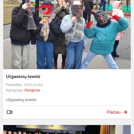
Užgavėnių šventė
Paskelbta: 2025-03-04
Kategorija:
Renginiai
Užgavėnių šventė.
Plačiau
K