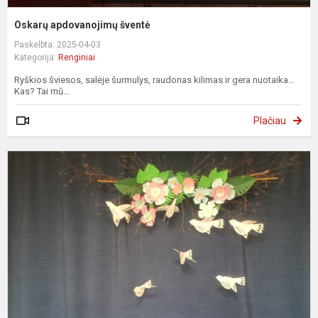
Oskarų apdovanojimų šventė
Paskelbta: 2025-04-03
Kategorija:
Renginiai
Ryškios šviesos, salėje šurmulys, raudonas kilimas ir gera nuotaika…
Kas? Tai mū...
Plačiau
Ž
d