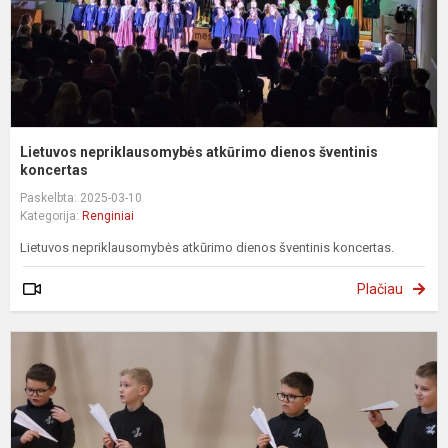
Lietuvos nepriklausomybės atkūrimo dienos šventinis
koncertas
Paskelbta: 2025-03-10
Kategorija:
Renginiai
Lietuvos nepriklausomybės atkūrimo dienos šventinis koncertas.
Plačiau
P
l
s
v