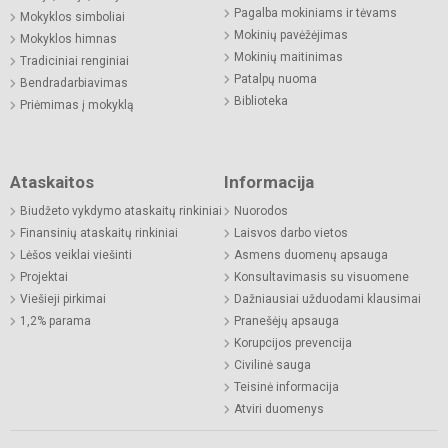
Pagalba mokiniams ir tėvams
Mokyklos simboliai
Mokinių pavėžėjimas
Mokyklos himnas
Mokinių maitinimas
Tradiciniai renginiai
Patalpų nuoma
Bendradarbiavimas
Biblioteka
Priėmimas į mokyklą
Ataskaitos
Informacija
Biudžeto vykdymo ataskaitų rinkiniai
Nuorodos
Finansinių ataskaitų rinkiniai
Laisvos darbo vietos
Lėšos veiklai viešinti
Asmens duomenų apsauga
Projektai
Konsultavimasis su visuomene
Viešieji pirkimai
Dažniausiai užduodami klausimai
1,2% parama
Pranešėjų apsauga
Korupcijos prevencija
Civilinė sauga
Teisinė informacija
Atviri duomenys