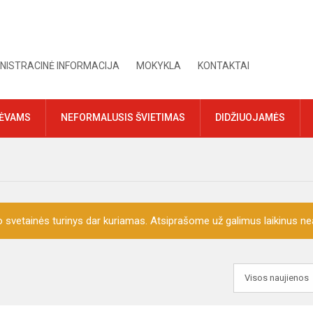
NISTRACINĖ INFORMACIJA
MOKYKLA
KONTAKTAI
TĖVAMS
NEFORMALUSIS ŠVIETIMAS
DIDŽIUOJAMĖS
o svetainės turinys dar kuriamas. Atsiprašome už galimus laikinus nea