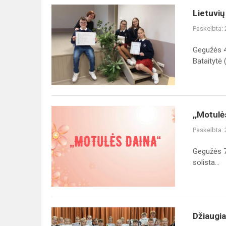
Lietuvių
Lietuvių
kalbos
Paskelbta:
ir
literatūros
Gegužės 4
olimpiada
Bataitytė (.
,,Motulės
,,Motulė
daina“
Paskelbta:
Gegužės 7 
solista...
Džiaugiamės,
Džiaugi
sveikiname,