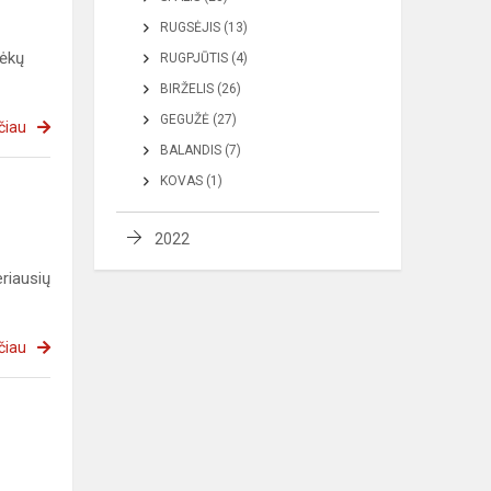
RUGSĖJIS (13)
dėkų
RUGPJŪTIS (4)
BIRŽELIS (26)
GEGUŽĖ (27)
čiau
BALANDIS (7)
KOVAS (1)
2022
riausių
čiau