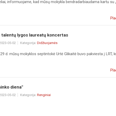
eliai, informuojame, kad mūsų mokykla bendradarbiaudama kartu su 
Pla
talentų lygos laureatų koncertas
 2023-05-02
Kategorija:
Didžiuojamės
29 d. mūsų mokyklos septintokė Urtė Glikaitė buvo pakviesta į LRT, k
Pla
ninko diena"
 2023-05-02
Kategorija:
Renginiai