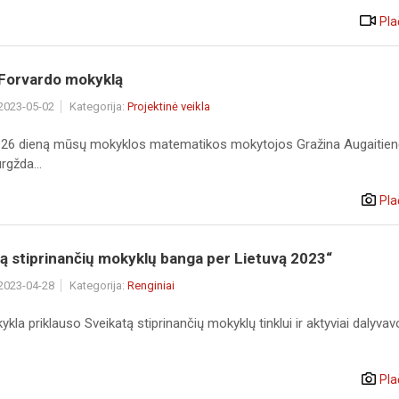
Pla
 Forvardo mokyklą
 2023-05-02
Kategorija:
Projektinė veikla
 26 dieną mūsų mokyklos matematikos mokytojos Gražina Augaitien
rgžda...
Pla
ą stiprinančių mokyklų banga per Lietuvą 2023“
 2023-04-28
Kategorija:
Renginiai
la priklauso Sveikatą stiprinančių mokyklų tinklui ir aktyviai dalyva
Pla