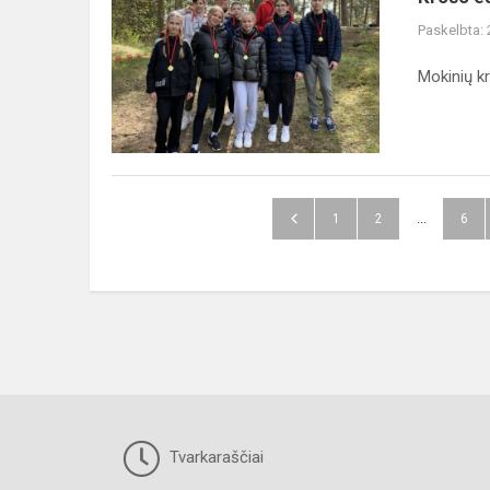
estafečių
Paskelbta:
varžybos
Mokinių k
1
2
...
6
Tvarkaraščiai