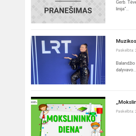
Gerb. Tėv
linija“...
Muzikos
Muzikos 
talentų
Paskelbta:
lygos
laureatų
Balandžio 
koncertas
dalyvavo...
,,Mokslininko
,,Moksli
diena"
Paskelbta: