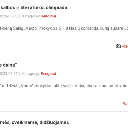
 kalbos ir literatūros olimpiada
 2023-05-08
Kategorija:
Renginiai
 dieną Šakių „Varpo“ mokyklos 5 – 8 klasių komanda, kurią sudarė J
..
Pla
s daina“
 2023-05-05
Kategorija:
Renginiai
d. 14 val. ,,Varpo“ mokyklos aktų salėje mūsų choras, ansamblis, due
Pla
amės, sveikiname, didžiuojamės