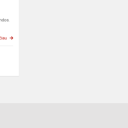
andos.
čiau