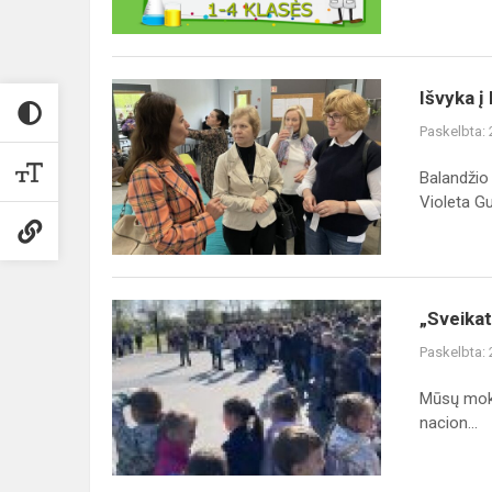
Išvyka
Išvyka į
į
Paskelbta:
Forvardo
mokyklą
Balandžio
Violeta Gu
„Sveikatą
„Sveikat
stiprinančių
Paskelbta:
mokyklų
banga
Mūsų mokyk
per
nacion...
Lietuvą
2023“