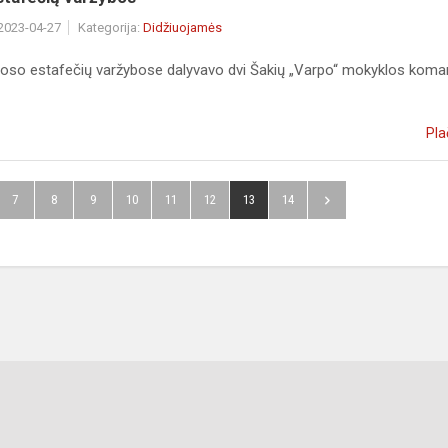
 2023-04-27
Kategorija:
Didžiuojamės
roso estafečių varžybose dalyvavo dvi Šakių „Varpo“ mokyklos kom
Pla
7
8
9
10
11
12
13
14