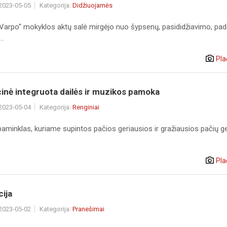
 2023-05-05
Kategorija:
Didžiuojamės
„Varpo“ mokyklos aktų salė mirgėjo nuo šypsenų, pasididžiavimo, pa
..
Pla
inė integruota dailės ir muzikos pamoka
 2023-05-04
Kategorija:
Renginiai
aminklas, kuriame supintos pačios geriausios ir gražiausios pačių ge
Pla
ija
 2023-05-02
Kategorija:
Pranešimai