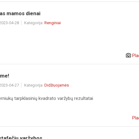
as mamos dienai
 2023-04-28
Kategorija:
Renginiai
Pla
ame!
 2023-04-27
Kategorija:
Didžiuojamės
erniukų tarpklasinių kvadrato varžybų rezultatai
Pla
stafečių varžybos