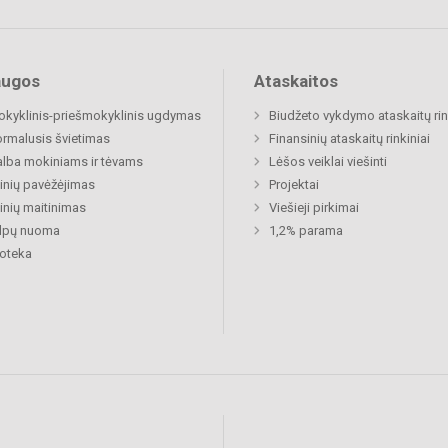
augos
Ataskaitos
okyklinis-priešmokyklinis ugdymas
Biudžeto vykdymo ataskaitų rin
rmalusis švietimas
Finansinių ataskaitų rinkiniai
lba mokiniams ir tėvams
Lėšos veiklai viešinti
nių pavėžėjimas
Projektai
nių maitinimas
Viešieji pirkimai
alpų nuoma
1,2% parama
ioteka