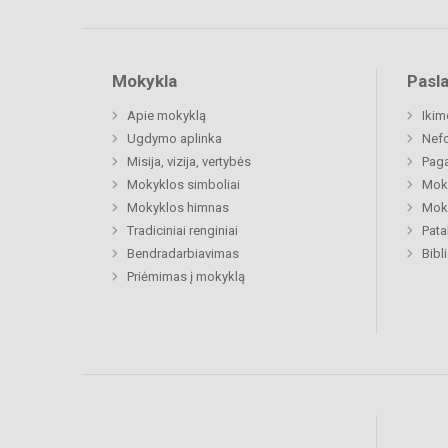
Mokykla
Pasl
Apie mokyklą
Ikim
Ugdymo aplinka
Nefo
Misija, vizija, vertybės
Paga
Mokyklos simboliai
Moki
Mokyklos himnas
Moki
Tradiciniai renginiai
Pat
Bendradarbiavimas
Bibl
Priėmimas į mokyklą