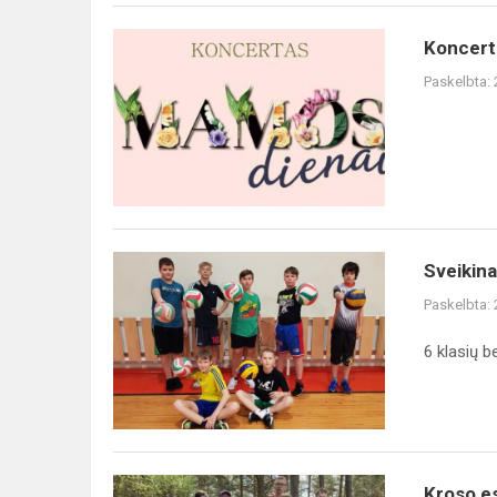
Koncertas
Koncert
mamos
Paskelbta:
dienai
Sveikiname!
Sveikin
Paskelbta:
6 klasių b
Kroso
Kroso e