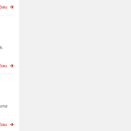
čiau
ė,
čiau
vome
čiau