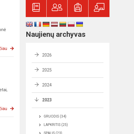
onė
Naujienų archyvas
čiau
2026
2025
2024
tai,
2023
čiau
GRUODIS (34)
LAPKRITIS (25)
SPALIS (23)