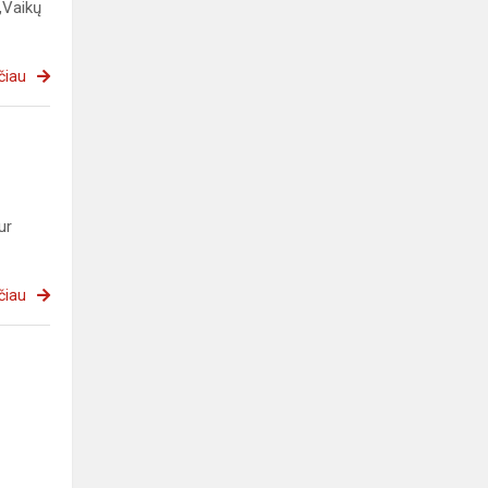
„Vaikų
čiau
ur
čiau