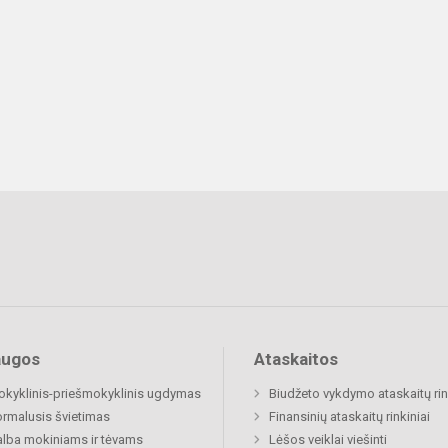
augos
Ataskaitos
okyklinis-priešmokyklinis ugdymas
Biudžeto vykdymo ataskaitų rin
rmalusis švietimas
Finansinių ataskaitų rinkiniai
lba mokiniams ir tėvams
Lėšos veiklai viešinti