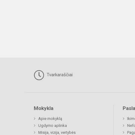
Tvarkaraščiai
Mokykla
Pasl
Apie mokyklą
Ikim
Ugdymo aplinka
Nefo
Misija, vizija, vertybės
Paga