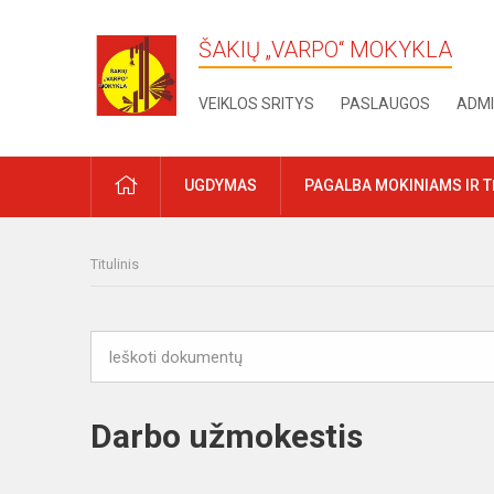
ŠAKIŲ „VARPO“ MOKYKLA
VEIKLOS SRITYS
PASLAUGOS
ADMI
PRADŽIA
UGDYMAS
PAGALBA MOKINIAMS IR 
Titulinis
Darbo užmokestis