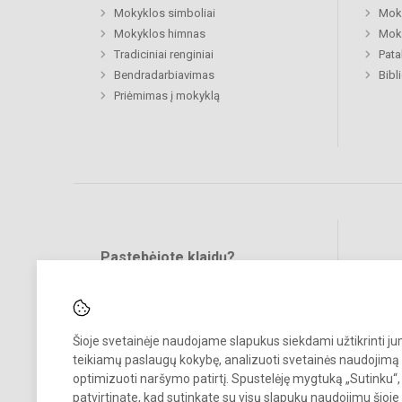
Mokyklos simboliai
Moki
Mokyklos himnas
Moki
Tradiciniai renginiai
Pat
Bendradarbiavimas
Bibl
Priėmimas į mokyklą
Pastebėjote klaidų?
Bend
Turite pasiūlymų?
RAŠYKITE
Šioje svetainėje naudojame slapukus siekdami užtikrinti j
teikiamų paslaugų kokybę, analizuoti svetainės naudojimą 
optimizuoti naršymo patirtį. Spustelėję mygtuką „Sutinku“,
patvirtinate, kad sutinkate su visų slapukų naudojimu šioje