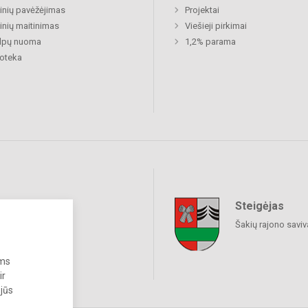
nių pavėžėjimas
Projektai
nių maitinimas
Viešieji pirkimai
alpų nuoma
1,2% parama
ioteka
Steigėjas
raukime
Šakių rajono savi
ums
ir
 jūs