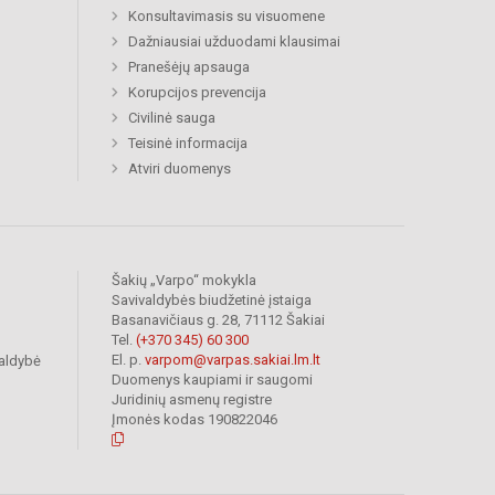
Konsultavimasis su visuomene
Dažniausiai užduodami klausimai
Pranešėjų apsauga
Korupcijos prevencija
Civilinė sauga
Teisinė informacija
Atviri duomenys
Šakių „Varpo“ mokykla
Savivaldybės biudžetinė įstaiga
Basanavičiaus g. 28, 71112 Šakiai
Tel.
(+370 345) 60 300
El. p.
varpom@varpas.sakiai.lm.lt
valdybė
Duomenys kaupiami ir saugomi
Juridinių asmenų registre
Įmonės kodas 190822046